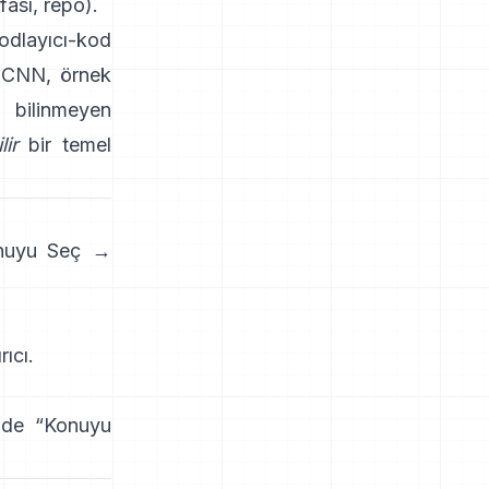
fası
,
repo
).
kodlayıcı-kod
-CNN
, örnek
bilinmeyen
lir
bir temel
onuyu Seç →
rıcı
.
nde “
Konuyu