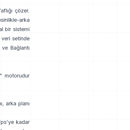
aflığı çözer.
sinlikle-arka
l bir sistemi
veri setinde
ve Bağlantı
ır” motorudur
ı, arka planı
fps'ye kadar