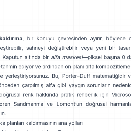
kaldırma
, bir konuyu çevresinden ayırır, böylece o
eştirebilir, sahneyi değiştirebilir veya yeni bir tas
z. Kaputun altında bir
alfa maskesi
—piksel başına 0'd
tahmin ediyor ve ardından ön planı alfa kompozitleme 
ne yerleştiriyorsunuz. Bu,
Porter–Duff
matematiğidir v
nceden çarpılmış alfa
gibi yaygın sorunların nedeni
oğrusal renk hakkında pratik rehberlik için
Microso
øren Sandmann
’a ve
Lomont’un doğrusal harmanl
ın.
ka planları kaldırmasının ana yolları