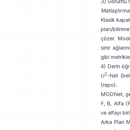
3) Görüntü m
Matlaştırma
Klasik
kapal
plan/bilinme
çözer. Mod
sinir ağlarını
gibi metrikle
4) Derin öğr
2
U
-Net
(bel
(
repo
).
MODNet
, g
F, B, Alfa 
ve alfayı bir
Arka Plan M