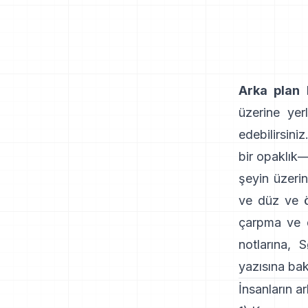
Arka plan 
üzerine yerl
edebilirsini
bir opaklık—
şeyin üzeri
ve
düz ve ö
çarpma ve d
notlarına
,
S
yazısına
bak
İnsanların ar