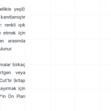
likle yeşil)
 kanıtlamıştır
: renkli ışık
e etmek için
arı arasında
lunur.
malar birkaç
örtgen veya
Cut
’tır
(
kitap
 ayırmak için
’in Ön Plan