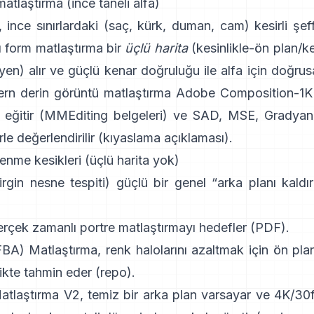
atlaştırma (ince taneli alfa)
, ince sınırlardaki (saç, kürk, duman, cam) kesirli şeff
ı form matlaştırma
bir
üçlü harita
(kesinlikle-ön plan/ke
yen) alır ve güçlü kenar doğruluğu ile alfa için doğrusa
ern
derin görüntü matlaştırma
Adobe Composition-1K
 eğitir (
MMEditing belgeleri
) ve
SAD, MSE, Gradyan 
rle değerlendirilir (
kıyaslama açıklaması
).
enme kesikleri (üçlü harita yok)
irgin nesne tespiti) güçlü bir genel “arka planı kald
erçek zamanlı portre matlaştırmayı hedefler (
PDF
).
(FBA) Matlaştırma
, renk halolarını azaltmak için ön plan
likte tahmin eder
(
repo
).
atlaştırma V2
, temiz bir arka plan varsayar ve 4K/30