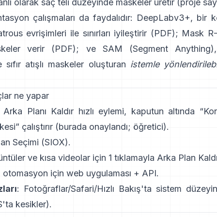
lı olarak saç teli düzeyinde maskeler üretir
(
proje say
ntasyon çalışmaları da faydalıdır:
DeepLabv3+
, bir 
ous evrişimleri ile sınırları iyileştirir
(
PDF
);
Mask R
eler verir
(
PDF
); ve
SAM (Segment Anything)
,
 sıfır atışlı maskeler oluşturan
istemle yönlendirilebi
lar ne yapar
:
Arka Planı Kaldır
hızlı eylemi, kaputun altında “K
si” çalıştırır
(
burada onaylandı
;
öğretici
).
an Seçimi
(SIOX).
üntüler ve kısa videolar için 1 tıklamayla
Arka Plan Kaldı
: otomasyon için web uygulaması +
API
.
ları
: Fotoğraflar/Safari/Hızlı Bakış'ta sistem düzeyi
'ta kesikler
).