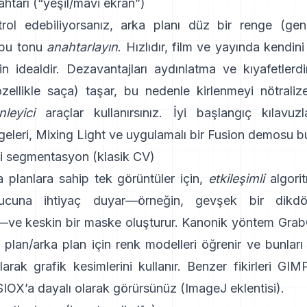
htarı (“yeşil/mavi ekran”)
rol edebiliyorsanız, arka planı düz bir renge (genel
 bu tonu
anahtarlayın
. Hızlıdır, film ve yayında kendini
n idealdir. Dezavantajları aydınlatma ve kıyafetlerdir
özellikle saça) taşar, bu nedenle kirlenmeyi nötraliz
leyici
araçlar kullanırsınız. İyi başlangıç kılavuzl
eleri
,
Mixing Light
ve uygulamalı bir
Fusion demosu
bu
li segmentasyon (klasik CV)
 planlara sahip tek görüntüler için,
etkileşimli
algorit
ipucuna ihtiyaç duyar—örneğin, gevşek bir dikd
—ve keskin bir maske oluşturur. Kanonik yöntem
Grab
n plan/arka plan için renk modelleri öğrenir ve bunları
larak grafik kesimlerini kullanır. Benzer fikirleri
GIMP
SIOX
’a dayalı olarak görürsünüz
(
ImageJ eklentisi
).