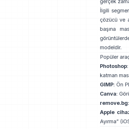
gerçek zaman
İlgili segme
çözücü ve atr
başına mask
görüntülerde
modeldir.
Popüler araç
Photoshop
katman maske
GIMP
:
Ön Pl
Canva
: Gör
remove.bg
Apple cihaz
Ayırma
”
(
iOS