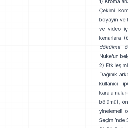
1) Kroma ana
Çekimi kont
boyayın ve
ve video içi
kenarlara (
dökülme ön
Nuke’un belg
2) Etkileşim
Dağınık arka
kullanıcı 
karalamalar
bölümü
), ö
yinelemeli o
Seçimi
’nde