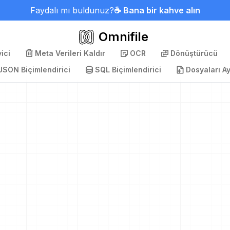
Faydalı mı buldunuz?
☕ Bana bir kahve alın
Omnifile
ici
Meta Verileri Kaldır
OCR
Dönüştürücü
JSON Biçimlendirici
SQL Biçimlendirici
Dosyaları Ay