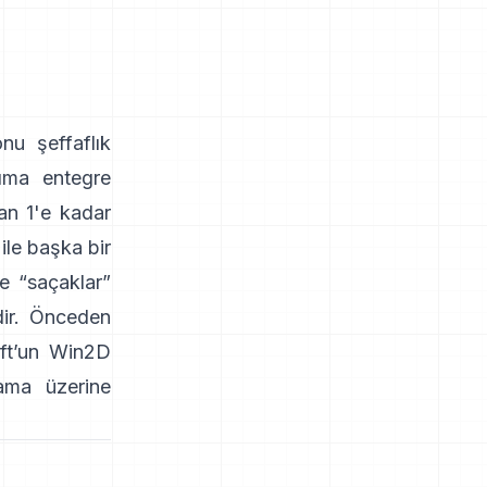
nu şeffaflık
arıma entegre
an 1'e kadar
ile başka bir
e “saçaklar”
dir. Önceden
ft’un Win2D
ama üzerine