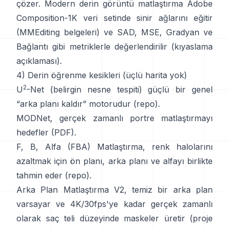
çözer. Modern
derin görüntü matlaştırma
Adobe
Composition-1K
veri setinde sinir ağlarını eğitir
(
MMEditing belgeleri
) ve
SAD, MSE, Gradyan ve
Bağlantı gibi metriklerle değerlendirilir (
kıyaslama
açıklaması
).
4) Derin öğrenme kesikleri (üçlü harita yok)
2
U
-Net
(belirgin nesne tespiti) güçlü bir genel
“arka planı kaldır” motorudur
(
repo
).
MODNet
, gerçek zamanlı portre matlaştırmayı
hedefler (
PDF
).
F, B, Alfa (FBA) Matlaştırma
, renk halolarını
azaltmak için ön planı, arka planı ve alfayı birlikte
tahmin eder
(
repo
).
Arka Plan Matlaştırma V2
, temiz bir arka plan
varsayar ve 4K/30fps'ye kadar gerçek zamanlı
olarak saç teli düzeyinde maskeler üretir
(
proje