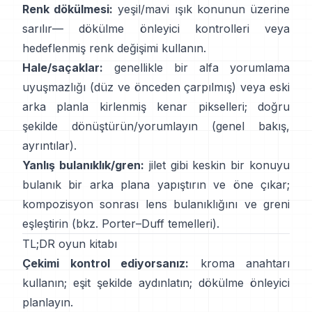
Renk dökülmesi:
yeşil/mavi ışık konunun üzerine
sarılır—
dökülme önleyici kontrolleri
veya
hedeflenmiş renk değişimi kullanın.
Hale/saçaklar:
genellikle bir alfa yorumlama
uyuşmazlığı (düz ve önceden çarpılmış) veya eski
arka planla kirlenmiş kenar pikselleri; doğru
şekilde dönüştürün/yorumlayın
(
genel bakış
,
ayrıntılar
).
Yanlış bulanıklık/gren:
jilet gibi keskin bir konuyu
bulanık bir arka plana yapıştırın ve öne çıkar;
kompozisyon sonrası lens bulanıklığını ve greni
eşleştirin (bkz.
Porter–Duff temelleri
).
TL;DR oyun kitabı
Çekimi kontrol ediyorsanız:
kroma anahtarı
kullanın; eşit şekilde aydınlatın;
dökülme önleyici
planlayın.