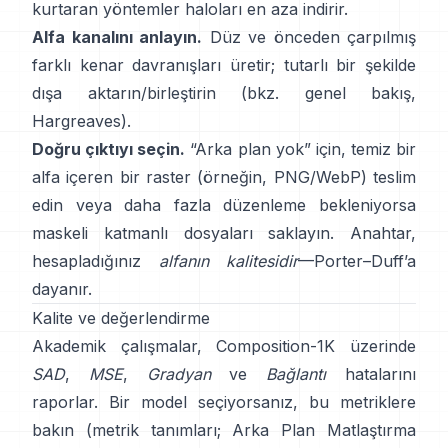
kurtaran yöntemler haloları en aza indirir.
Alfa kanalını anlayın.
Düz ve önceden çarpılmış
farklı kenar davranışları üretir; tutarlı bir şekilde
dışa aktarın/birleştirin (bkz.
genel bakış
,
Hargreaves
).
Doğru çıktıyı seçin.
“Arka plan yok” için, temiz bir
alfa içeren bir raster (örneğin, PNG/WebP) teslim
edin veya daha fazla düzenleme bekleniyorsa
maskeli katmanlı dosyaları saklayın. Anahtar,
hesapladığınız
alfanın kalitesidir
—
Porter–Duff
’a
dayanır.
Kalite ve değerlendirme
Akademik çalışmalar,
Composition-1K
üzerinde
SAD
,
MSE
,
Gradyan
ve
Bağlantı
hatalarını
raporlar. Bir model seçiyorsanız, bu metriklere
bakın
(
metrik tanımları
;
Arka Plan Matlaştırma