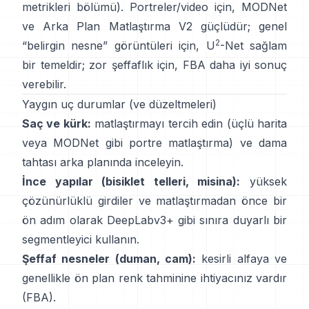
metrikleri bölümü
). Portreler/video için,
MODNet
ve
Arka Plan Matlaştırma V2
güçlüdür; genel
2
“belirgin nesne” görüntüleri için,
U
-Net
sağlam
bir temeldir; zor şeffaflık için,
FBA
daha iyi sonuç
verebilir.
Yaygın uç durumlar (ve düzeltmeleri)
Saç ve kürk:
matlaştırmayı tercih edin (üçlü harita
veya
MODNet
gibi portre matlaştırma) ve dama
tahtası arka planında inceleyin.
İnce yapılar (bisiklet telleri, misina):
yüksek
çözünürlüklü girdiler ve matlaştırmadan önce bir
ön adım olarak
DeepLabv3+
gibi sınıra duyarlı bir
segmentleyici kullanın.
Şeffaf nesneler (duman, cam):
kesirli alfaya ve
genellikle ön plan renk tahminine ihtiyacınız vardır
(
FBA
).