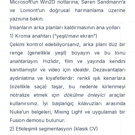
Microsoft’un Win2D notlarına
,
Søren Sandmann
’a
ve
Lomont’un doğrusal harmanlama üzerine
yazısına
bakın.
İnsanların arka planları kaldırmasının ana yolları
1) Kroma anahtarı (“yeşil/mavi ekran”)
Çekimi kontrol edebiliyorsanız, arka planı düz bir
renge (genellikle yeşil) boyayın ve bu tonu
anahtarlayın
. Hızlıdır, film ve yayında kendini
kanıtlamıştır ve video için idealdir. Dezavantajları
aydınlatma ve kıyafetlerdir: renkli ışık kenarlara
(özellikle saça) taşar, bu nedenle kirlenmeyi
nötralize etmek için
dökülme önleyici
araçlar
kullanırsınız. İyi başlangıç kılavuzları arasında
Nuke’un belgeleri
,
Mixing Light
ve uygulamalı bir
Fusion demosu
bulunur.
2) Etkileşimli segmentasyon (klasik CV)