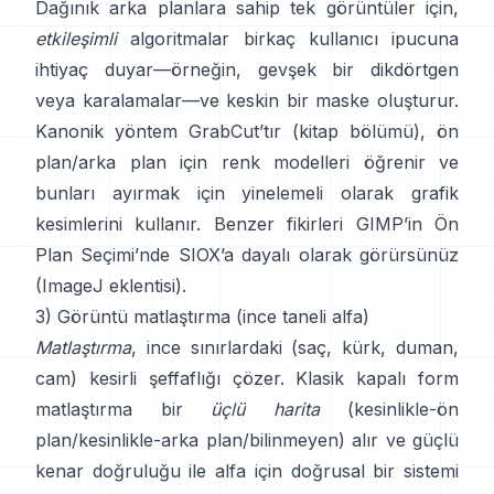
Dağınık arka planlara sahip tek görüntüler için,
etkileşimli
algoritmalar birkaç kullanıcı ipucuna
ihtiyaç duyar—örneğin, gevşek bir dikdörtgen
veya karalamalar—ve keskin bir maske oluşturur.
Kanonik yöntem
GrabCut
’tır
(
kitap bölümü
), ön
plan/arka plan için renk modelleri öğrenir ve
bunları ayırmak için yinelemeli olarak grafik
kesimlerini kullanır. Benzer fikirleri
GIMP’in Ön
Plan Seçimi
’nde
SIOX
’a dayalı olarak görürsünüz
(
ImageJ eklentisi
).
3) Görüntü matlaştırma (ince taneli alfa)
Matlaştırma
, ince sınırlardaki (saç, kürk, duman,
cam) kesirli şeffaflığı çözer. Klasik
kapalı form
matlaştırma
bir
üçlü harita
(kesinlikle-ön
plan/kesinlikle-arka plan/bilinmeyen) alır ve güçlü
kenar doğruluğu ile alfa için doğrusal bir sistemi