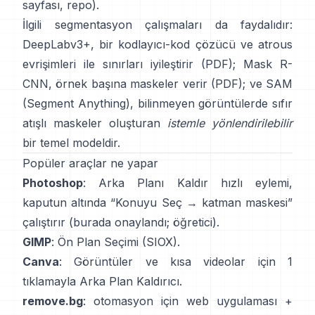
sayfası
,
repo
).
İlgili segmentasyon çalışmaları da faydalıdır:
DeepLabv3+
, bir kodlayıcı-kod çözücü ve atrous
evrişimleri ile sınırları iyileştirir
(
PDF
);
Mask R-
CNN
, örnek başına maskeler verir
(
PDF
); ve
SAM
(Segment Anything)
,
bilinmeyen görüntülerde sıfır
atışlı maskeler oluşturan
istemle yönlendirilebilir
bir temel modeldir.
Popüler araçlar ne yapar
Photoshop
:
Arka Planı Kaldır
hızlı eylemi,
kaputun altında “Konuyu Seç → katman maskesi”
çalıştırır
(
burada onaylandı
;
öğretici
).
GIMP
:
Ön Plan Seçimi
(SIOX).
Canva
: Görüntüler ve kısa videolar için 1
tıklamayla
Arka Plan Kaldırıcı
.
remove.bg
: otomasyon için web uygulaması +