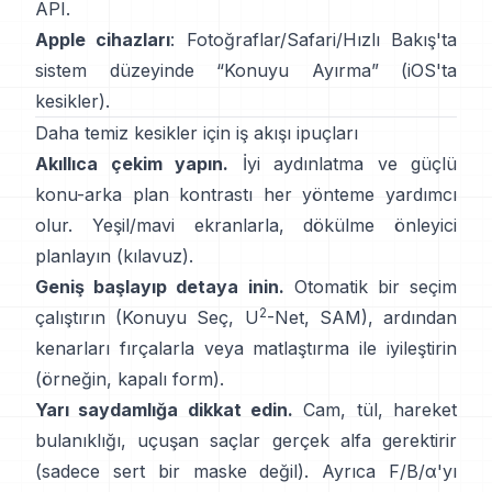
API
.
Apple cihazları
: Fotoğraflar/Safari/Hızlı Bakış'ta
sistem düzeyinde “
Konuyu Ayırma
”
(
iOS'ta
kesikler
).
Daha temiz kesikler için iş akışı ipuçları
Akıllıca çekim yapın.
İyi aydınlatma ve güçlü
konu-arka plan kontrastı her yönteme yardımcı
olur. Yeşil/mavi ekranlarla,
dökülme önleyici
planlayın
(
kılavuz
).
Geniş başlayıp detaya inin.
Otomatik bir seçim
2
çalıştırın (Konuyu Seç,
U
-Net
,
SAM
), ardından
kenarları fırçalarla veya matlaştırma ile iyileştirin
(örneğin,
kapalı form
).
Yarı saydamlığa dikkat edin.
Cam, tül, hareket
bulanıklığı, uçuşan saçlar gerçek alfa gerektirir
(sadece sert bir maske değil). Ayrıca
F/B/α
'yı