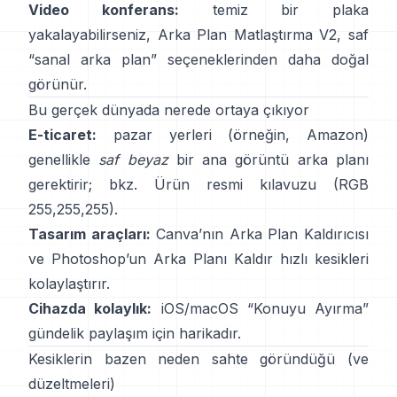
Video konferans:
temiz bir plaka
yakalayabilirseniz,
Arka Plan Matlaştırma V2
, saf
“sanal arka plan” seçeneklerinden daha doğal
görünür.
Bu gerçek dünyada nerede ortaya çıkıyor
E-ticaret:
pazar yerleri (örneğin, Amazon)
genellikle
saf beyaz
bir ana görüntü arka planı
gerektirir; bkz.
Ürün resmi kılavuzu
(RGB
255,255,255).
Tasarım araçları:
Canva’nın
Arka Plan Kaldırıcısı
ve Photoshop’un
Arka Planı Kaldır
hızlı kesikleri
kolaylaştırır.
Cihazda kolaylık:
iOS/macOS “
Konuyu Ayırma
”
gündelik paylaşım için harikadır.
Kesiklerin bazen neden sahte göründüğü (ve
düzeltmeleri)