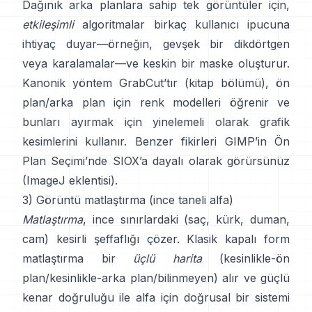
Dağınık arka planlara sahip tek görüntüler için,
etkileşimli
algoritmalar birkaç kullanıcı ipucuna
ihtiyaç duyar—örneğin, gevşek bir dikdörtgen
veya karalamalar—ve keskin bir maske oluşturur.
Kanonik yöntem
GrabCut
’tır
(
kitap bölümü
), ön
plan/arka plan için renk modelleri öğrenir ve
bunları ayırmak için yinelemeli olarak grafik
kesimlerini kullanır. Benzer fikirleri
GIMP’in Ön
Plan Seçimi
’nde
SIOX
’a dayalı olarak görürsünüz
(
ImageJ eklentisi
).
3) Görüntü matlaştırma (ince taneli alfa)
Matlaştırma
, ince sınırlardaki (saç, kürk, duman,
cam) kesirli şeffaflığı çözer. Klasik
kapalı form
matlaştırma
bir
üçlü harita
(kesinlikle-ön
plan/kesinlikle-arka plan/bilinmeyen) alır ve güçlü
kenar doğruluğu ile alfa için doğrusal bir sistemi