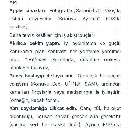
API
.
Apple cihazları
: Fotoğraflar/Safari/Hızlı Bakış'ta
sistem düzeyinde “
Konuyu Ayırma
”
(
iOS'ta
kesikler
).
Daha temiz kesikler için iş akışı ipuçları
Akıllıca çekim yapın.
İyi aydınlatma ve güçlü
konu-arka plan kontrastı her yönteme yardımcı
olur. Yeşil/mavi ekranlarla,
dökülme önleyici
planlayın
(
kılavuz
).
Geniş başlayıp detaya inin.
Otomatik bir seçim
2
çalıştırın (Konuyu Seç,
U
-Net
,
SAM
), ardından
kenarları fırçalarla veya matlaştırma ile iyileştirin
(örneğin,
kapalı form
).
Yarı saydamlığa dikkat edin.
Cam, tül, hareket
bulanıklığı, uçuşan saçlar gerçek alfa gerektirir
(sadece sert bir maske değil). Ayrıca
F/B/α
'yı