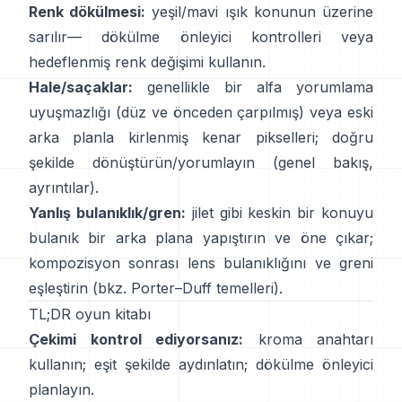
Renk dökülmesi:
yeşil/mavi ışık konunun üzerine
sarılır—
dökülme önleyici kontrolleri
veya
hedeflenmiş renk değişimi kullanın.
Hale/saçaklar:
genellikle bir alfa yorumlama
uyuşmazlığı (düz ve önceden çarpılmış) veya eski
arka planla kirlenmiş kenar pikselleri; doğru
şekilde dönüştürün/yorumlayın
(
genel bakış
,
ayrıntılar
).
Yanlış bulanıklık/gren:
jilet gibi keskin bir konuyu
bulanık bir arka plana yapıştırın ve öne çıkar;
kompozisyon sonrası lens bulanıklığını ve greni
eşleştirin (bkz.
Porter–Duff temelleri
).
TL;DR oyun kitabı
Çekimi kontrol ediyorsanız:
kroma anahtarı
kullanın; eşit şekilde aydınlatın;
dökülme önleyici
planlayın.