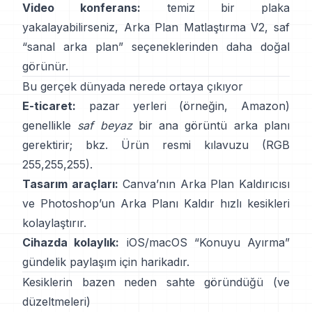
Video konferans:
temiz bir plaka
yakalayabilirseniz,
Arka Plan Matlaştırma V2
, saf
“sanal arka plan” seçeneklerinden daha doğal
görünür.
Bu gerçek dünyada nerede ortaya çıkıyor
E-ticaret:
pazar yerleri (örneğin, Amazon)
genellikle
saf beyaz
bir ana görüntü arka planı
gerektirir; bkz.
Ürün resmi kılavuzu
(RGB
255,255,255).
Tasarım araçları:
Canva’nın
Arka Plan Kaldırıcısı
ve Photoshop’un
Arka Planı Kaldır
hızlı kesikleri
kolaylaştırır.
Cihazda kolaylık:
iOS/macOS “
Konuyu Ayırma
”
gündelik paylaşım için harikadır.
Kesiklerin bazen neden sahte göründüğü (ve
düzeltmeleri)