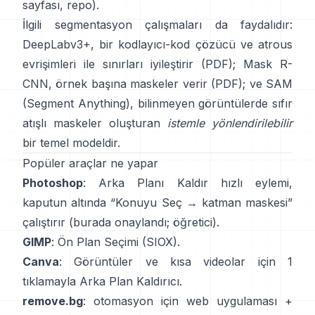
sayfası
,
repo
).
İlgili segmentasyon çalışmaları da faydalıdır:
DeepLabv3+
, bir kodlayıcı-kod çözücü ve atrous
evrişimleri ile sınırları iyileştirir
(
PDF
);
Mask R-
CNN
, örnek başına maskeler verir
(
PDF
); ve
SAM
(Segment Anything)
,
bilinmeyen görüntülerde sıfır
atışlı maskeler oluşturan
istemle yönlendirilebilir
bir temel modeldir.
Popüler araçlar ne yapar
Photoshop
:
Arka Planı Kaldır
hızlı eylemi,
kaputun altında “Konuyu Seç → katman maskesi”
çalıştırır
(
burada onaylandı
;
öğretici
).
GIMP
:
Ön Plan Seçimi
(SIOX).
Canva
: Görüntüler ve kısa videolar için 1
tıklamayla
Arka Plan Kaldırıcı
.
remove.bg
: otomasyon için web uygulaması +