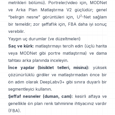
metrikleri bölümü
). Portreler/video için,
MODNet
ve
Arka Plan Matlaştırma V2
güçlüdür; genel
2
“belirgin nesne” görüntüleri için,
U
-Net
sağlam
bir temeldir; zor şeffaflık için,
FBA
daha iyi sonuç
verebilir.
Yaygın uç durumlar (ve düzeltmeleri)
Saç ve kürk:
matlaştırmayı tercih edin (üçlü harita
veya
MODNet
gibi portre matlaştırma) ve dama
tahtası arka planında inceleyin.
İnce yapılar (bisiklet telleri, misina):
yüksek
çözünürlüklü girdiler ve matlaştırmadan önce bir
ön adım olarak
DeepLabv3+
gibi sınıra duyarlı bir
segmentleyici kullanın.
Şeffaf nesneler (duman, cam):
kesirli alfaya ve
genellikle ön plan renk tahminine ihtiyacınız vardır
(
FBA
).