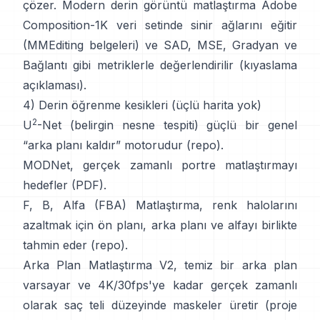
çözer. Modern
derin görüntü matlaştırma
Adobe
Composition-1K
veri setinde sinir ağlarını eğitir
(
MMEditing belgeleri
) ve
SAD, MSE, Gradyan ve
Bağlantı gibi metriklerle değerlendirilir (
kıyaslama
açıklaması
).
4) Derin öğrenme kesikleri (üçlü harita yok)
2
U
-Net
(belirgin nesne tespiti) güçlü bir genel
“arka planı kaldır” motorudur
(
repo
).
MODNet
, gerçek zamanlı portre matlaştırmayı
hedefler (
PDF
).
F, B, Alfa (FBA) Matlaştırma
, renk halolarını
azaltmak için ön planı, arka planı ve alfayı birlikte
tahmin eder
(
repo
).
Arka Plan Matlaştırma V2
, temiz bir arka plan
varsayar ve 4K/30fps'ye kadar gerçek zamanlı
olarak saç teli düzeyinde maskeler üretir
(
proje