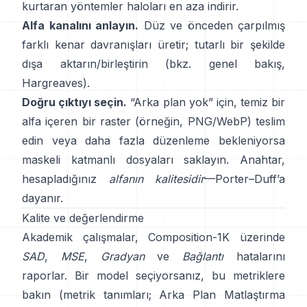
kurtaran yöntemler haloları en aza indirir.
Alfa kanalını anlayın.
Düz ve önceden çarpılmış
farklı kenar davranışları üretir; tutarlı bir şekilde
dışa aktarın/birleştirin (bkz.
genel bakış
,
Hargreaves
).
Doğru çıktıyı seçin.
“Arka plan yok” için, temiz bir
alfa içeren bir raster (örneğin, PNG/WebP) teslim
edin veya daha fazla düzenleme bekleniyorsa
maskeli katmanlı dosyaları saklayın. Anahtar,
hesapladığınız
alfanın kalitesidir
—
Porter–Duff
’a
dayanır.
Kalite ve değerlendirme
Akademik çalışmalar,
Composition-1K
üzerinde
SAD
,
MSE
,
Gradyan
ve
Bağlantı
hatalarını
raporlar. Bir model seçiyorsanız, bu metriklere
bakın
(
metrik tanımları
;
Arka Plan Matlaştırma