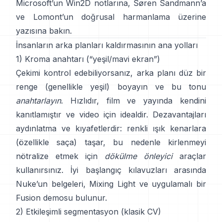
Microsoft’un Win2D notlarına
,
Søren Sandmann
’a
ve
Lomont’un doğrusal harmanlama üzerine
yazısına
bakın.
İnsanların arka planları kaldırmasının ana yolları
1) Kroma anahtarı (“yeşil/mavi ekran”)
Çekimi kontrol edebiliyorsanız, arka planı düz bir
renge (genellikle yeşil) boyayın ve bu tonu
anahtarlayın
. Hızlıdır, film ve yayında kendini
kanıtlamıştır ve video için idealdir. Dezavantajları
aydınlatma ve kıyafetlerdir: renkli ışık kenarlara
(özellikle saça) taşar, bu nedenle kirlenmeyi
nötralize etmek için
dökülme önleyici
araçlar
kullanırsınız. İyi başlangıç kılavuzları arasında
Nuke’un belgeleri
,
Mixing Light
ve uygulamalı bir
Fusion demosu
bulunur.
2) Etkileşimli segmentasyon (klasik CV)