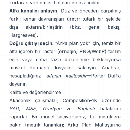
kurtaran yöntemler haloları en aza indirir.
Alfa kanalını anlayın.
Düz ve önceden çarpılmış
farklı kenar davranışları üretir; tutarlı bir şekilde
dışa aktarın/birleştirin (bkz.
genel bakış
,
Hargreaves
).
Doğru çıktıyı seçin.
“Arka plan yok” için, temiz bir
alfa içeren bir raster (örneğin, PNG/WebP) teslim
edin veya daha fazla düzenleme bekleniyorsa
maskeli katmanlı dosyaları saklayın. Anahtar,
hesapladığınız
alfanın kalitesidir
—
Porter–Duff
’a
dayanır.
Kalite ve değerlendirme
Akademik çalışmalar,
Composition-1K
üzerinde
SAD
,
MSE
,
Gradyan
ve
Bağlantı
hatalarını
raporlar. Bir model seçiyorsanız, bu metriklere
bakın
(
metrik tanımları
;
Arka Plan Matlaştırma