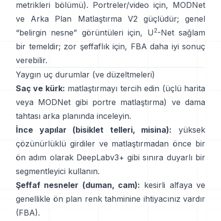
metrikleri bölümü
). Portreler/video için,
MODNet
ve
Arka Plan Matlaştırma V2
güçlüdür; genel
2
“belirgin nesne” görüntüleri için,
U
-Net
sağlam
bir temeldir; zor şeffaflık için,
FBA
daha iyi sonuç
verebilir.
Yaygın uç durumlar (ve düzeltmeleri)
Saç ve kürk:
matlaştırmayı tercih edin (üçlü harita
veya
MODNet
gibi portre matlaştırma) ve dama
tahtası arka planında inceleyin.
İnce yapılar (bisiklet telleri, misina):
yüksek
çözünürlüklü girdiler ve matlaştırmadan önce bir
ön adım olarak
DeepLabv3+
gibi sınıra duyarlı bir
segmentleyici kullanın.
Şeffaf nesneler (duman, cam):
kesirli alfaya ve
genellikle ön plan renk tahminine ihtiyacınız vardır
(
FBA
).