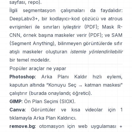
sayfası
,
repo
).
İlgili segmentasyon çalışmaları da faydalıdır:
DeepLabv3+
, bir kodlayıcı-kod çözücü ve atrous
evrişimleri ile sınırları iyileştirir
(
PDF
);
Mask R-
CNN
, örnek başına maskeler verir
(
PDF
); ve
SAM
(Segment Anything)
,
bilinmeyen görüntülerde sıfır
atışlı maskeler oluşturan
istemle yönlendirilebilir
bir temel modeldir.
Popüler araçlar ne yapar
Photoshop
:
Arka Planı Kaldır
hızlı eylemi,
kaputun altında “Konuyu Seç → katman maskesi”
çalıştırır
(
burada onaylandı
;
öğretici
).
GIMP
:
Ön Plan Seçimi
(SIOX).
Canva
: Görüntüler ve kısa videolar için 1
tıklamayla
Arka Plan Kaldırıcı
.
remove.bg
: otomasyon için web uygulaması +