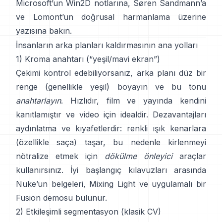
Microsoft’un Win2D notlarına
,
Søren Sandmann
’a
ve
Lomont’un doğrusal harmanlama üzerine
yazısına
bakın.
İnsanların arka planları kaldırmasının ana yolları
1) Kroma anahtarı (“yeşil/mavi ekran”)
Çekimi kontrol edebiliyorsanız, arka planı düz bir
renge (genellikle yeşil) boyayın ve bu tonu
anahtarlayın
. Hızlıdır, film ve yayında kendini
kanıtlamıştır ve video için idealdir. Dezavantajları
aydınlatma ve kıyafetlerdir: renkli ışık kenarlara
(özellikle saça) taşar, bu nedenle kirlenmeyi
nötralize etmek için
dökülme önleyici
araçlar
kullanırsınız. İyi başlangıç kılavuzları arasında
Nuke’un belgeleri
,
Mixing Light
ve uygulamalı bir
Fusion demosu
bulunur.
2) Etkileşimli segmentasyon (klasik CV)