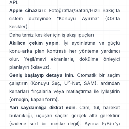
API
.
Apple cihazları
: Fotoğraflar/Safari/Hızlı Bakış'ta
sistem düzeyinde “
Konuyu Ayırma
”
(
iOS'ta
kesikler
).
Daha temiz kesikler için iş akışı ipuçları
Akıllıca çekim yapın.
İyi aydınlatma ve güçlü
konu-arka plan kontrastı her yönteme yardımcı
olur. Yeşil/mavi ekranlarla,
dökülme önleyici
planlayın
(
kılavuz
).
Geniş başlayıp detaya inin.
Otomatik bir seçim
2
çalıştırın (Konuyu Seç,
U
-Net
,
SAM
), ardından
kenarları fırçalarla veya matlaştırma ile iyileştirin
(örneğin,
kapalı form
).
Yarı saydamlığa dikkat edin.
Cam, tül, hareket
bulanıklığı, uçuşan saçlar gerçek alfa gerektirir
(sadece sert bir maske değil). Ayrıca
F/B/α
'yı