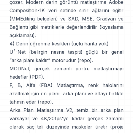
çözer. Modern
derin görüntü matlaştırma
Adobe
Composition-1K
veri setinde sinir ağlarını eğitir
(
MMEditing belgeleri
) ve
SAD, MSE, Gradyan ve
Bağlantı gibi metriklerle değerlendirilir (
kıyaslama
açıklaması
).
4) Derin öğrenme kesikleri (üçlü harita yok)
2
U
-Net
(belirgin nesne tespiti) güçlü bir genel
“arka planı kaldır” motorudur
(
repo
).
MODNet
, gerçek zamanlı portre matlaştırmayı
hedefler (
PDF
).
F, B, Alfa (FBA) Matlaştırma
, renk halolarını
azaltmak için ön planı, arka planı ve alfayı birlikte
tahmin eder
(
repo
).
Arka Plan Matlaştırma V2
, temiz bir arka plan
varsayar ve 4K/30fps'ye kadar gerçek zamanlı
olarak saç teli düzeyinde maskeler üretir
(
proje