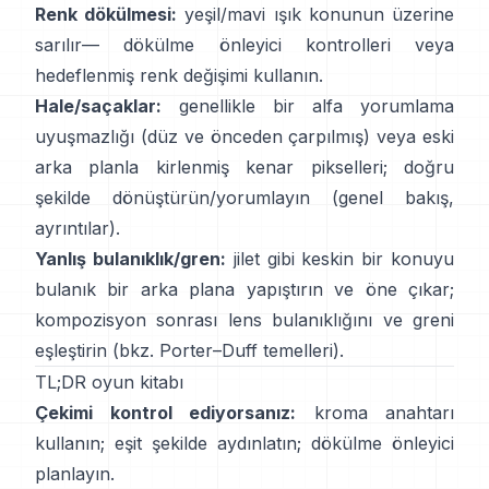
Renk dökülmesi:
yeşil/mavi ışık konunun üzerine
sarılır—
dökülme önleyici kontrolleri
veya
hedeflenmiş renk değişimi kullanın.
Hale/saçaklar:
genellikle bir alfa yorumlama
uyuşmazlığı (düz ve önceden çarpılmış) veya eski
arka planla kirlenmiş kenar pikselleri; doğru
şekilde dönüştürün/yorumlayın
(
genel bakış
,
ayrıntılar
).
Yanlış bulanıklık/gren:
jilet gibi keskin bir konuyu
bulanık bir arka plana yapıştırın ve öne çıkar;
kompozisyon sonrası lens bulanıklığını ve greni
eşleştirin (bkz.
Porter–Duff temelleri
).
TL;DR oyun kitabı
Çekimi kontrol ediyorsanız:
kroma anahtarı
kullanın; eşit şekilde aydınlatın;
dökülme önleyici
planlayın.