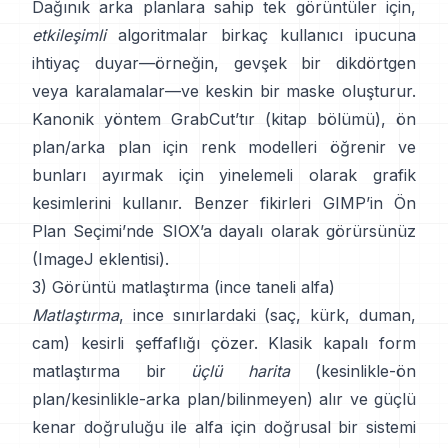
Dağınık arka planlara sahip tek görüntüler için,
etkileşimli
algoritmalar birkaç kullanıcı ipucuna
ihtiyaç duyar—örneğin, gevşek bir dikdörtgen
veya karalamalar—ve keskin bir maske oluşturur.
Kanonik yöntem
GrabCut
’tır
(
kitap bölümü
), ön
plan/arka plan için renk modelleri öğrenir ve
bunları ayırmak için yinelemeli olarak grafik
kesimlerini kullanır. Benzer fikirleri
GIMP’in Ön
Plan Seçimi
’nde
SIOX
’a dayalı olarak görürsünüz
(
ImageJ eklentisi
).
3) Görüntü matlaştırma (ince taneli alfa)
Matlaştırma
, ince sınırlardaki (saç, kürk, duman,
cam) kesirli şeffaflığı çözer. Klasik
kapalı form
matlaştırma
bir
üçlü harita
(kesinlikle-ön
plan/kesinlikle-arka plan/bilinmeyen) alır ve güçlü
kenar doğruluğu ile alfa için doğrusal bir sistemi