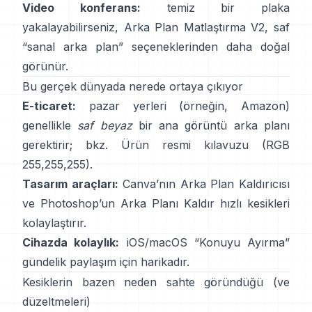
Video konferans:
temiz bir plaka
yakalayabilirseniz,
Arka Plan Matlaştırma V2
, saf
“sanal arka plan” seçeneklerinden daha doğal
görünür.
Bu gerçek dünyada nerede ortaya çıkıyor
E-ticaret:
pazar yerleri (örneğin, Amazon)
genellikle
saf beyaz
bir ana görüntü arka planı
gerektirir; bkz.
Ürün resmi kılavuzu
(RGB
255,255,255).
Tasarım araçları:
Canva’nın
Arka Plan Kaldırıcısı
ve Photoshop’un
Arka Planı Kaldır
hızlı kesikleri
kolaylaştırır.
Cihazda kolaylık:
iOS/macOS “
Konuyu Ayırma
”
gündelik paylaşım için harikadır.
Kesiklerin bazen neden sahte göründüğü (ve
düzeltmeleri)