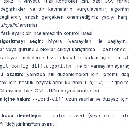
r (bkz.
R vinyeti
). Hızlı kontroller için, özel CSV farkl
değişiklikleri ve tür kaymalarını vurgulayabilir; algoritm
değillerdir, ancak gerçekten önemsediğiniz yapıyı karşıl
sinyalini
artırırlar.
t fark ayarı: bir incelemecinin kontrol listesi
lgoritmayı seçin:
Myers (varsayılan) ile başlayın,
ar veya gürültülü bloklar çıktıyı karıştırırsa
--patience
rarlayan metinlerde hızlı, okunabilir farklar için
--his
ile bir varsayılan ayarla
git config diff.algorithm …
ü azaltın:
yalnızca stil düzenlemeleri için, önemli değiş
ak için boşluk bayraklarını kullanın (
,
,
-b
-w
--ignore
 Git dışında, bkz.
GNU diff'in boşluk kontrolleri
.
ın içine bakın:
uzun satırlar ve düzyazı içi
--word-diff
 kodu denetleyin:
(veya
--color-moved
diff.col
ı “değiştirilmiş”ten ayırır.