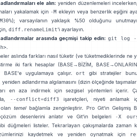
adlandırmaları ele alın:
yeniden düzenlemeleri incelerken
maları yakalamak için
ekleyin veya benzerlik eşiğini aya
-M
); varsayılanın yaklaşık %50 olduğunu unutmayı
M30%
çin,
'i ayarlayın.
diff.renameLimit
adlandırmalar arasında geçmişi takip edin:
git log -
.
th>
meler aslında farkları nasıl tüketir (ve tüketmediklerinde ne 
leştirme iki fark hesaplar (BASE→BİZİM, BASE→ONLARIN
de BASE'e uygulamaya çalışır.
gibi stratejiler bun
ort
 yeniden adlandırma algılamasını (dizin ölçeğinde taşımalar
arı en aza indirmek için sezgisel yöntemleri içerir. Ç
a,
işaretçileri, niyeti anlamak 
--conflict=diff3
z olan
temel
bağlamla zenginleştirir. Pro Git'in
Gelişmiş B
özüm desenlerini anlatır ve Git'in belgeleri
-X our
ibi düğmeleri listeler. Tekrarlayan çakışmalarda zaman
özümlerinizi kaydetmek ve yeniden oynatmak için
re