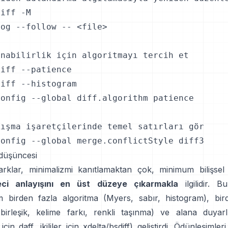
iff -M

og --follow -- <file>

nabilirlik için algoritmayı tercih et

iff --patience

iff --histogram

onfig --global diff.algorithm patience

ışma işaretçilerinde temel satırları gör

config --global merge.conflictStyle diff3
düşüncesi
arklar, minimalizmi kanıtlamaktan çok, minimum bilişsel 
eci anlayışını en üst düzeye çıkarmakla
ilgilidir. 
m birden fazla algoritma (Myers, sabır, histogram), bir
irleşik, kelime farkı, renkli taşınma) ve alana duyarl
 için daff, ikililer için xdelta/bsdiff) geliştirdi. Ödünleşimler