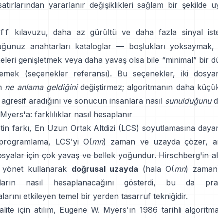
atırlarından yararlanır
değişiklikleri sağlam bir şekilde 
kılavuzu, daha az gürültü ve daha fazla sinyal iste
ff
ğunuz anahtarları kataloglar — boşlukları yoksaymak,
meleri genişletmek veya daha yavaş olsa bile “minimal” bir 
stemek
(
seçenekler referansı
). Bu seçenekler, iki dosyan
ın
ne anlama geldiğini
değiştirmez; algoritmanın daha küçük 
 agresif aradığını ve sonucun insanlara nasıl
sunulduğunu
de
yers'a: farklılıklar nasıl hesaplanır
in farkı,
En Uzun Ortak Altdizi (LCS)
soyutlamasına dayanı
programlama, LCS'yi O(
mn
) zaman ve uzayda çözer, a
syalar için çok yavaş ve bellek yoğundur.
Hirschberg'in a
 yönet kullanarak
doğrusal uzayda
(hala O(
mn
) zaman
aların nasıl hesaplanacağını gösterdi, bu da pra
arını etkileyen temel bir yerden tasarruf tekniğidir.
lite için atılım,
Eugene W. Myers'ın 1986 tarihli algoritma