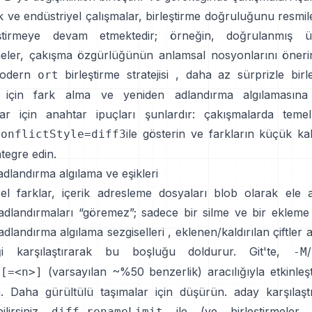
 ve endüstriyel çalışmalar, birleştirme doğruluğunu resmil
eştirmeye devam etmektedir; örneğin, doğrulanmış 
rmeler, çakışma özgürlüğünün anlamsal nosyonlarını öneri
modern
birleştirme stratejisi
, daha az sürprizle birle
ort
 için fark alma ve yeniden adlandırma algılamasına 
ılar için anahtar ipuçları şunlardır: çakışmalarda temel 
ile gösterin ve farkların küçük ka
conflictStyle=diff3
ntegre edin.
dlandırma algılama ve eşikleri
el farklar, içerik adresleme dosyaları blob olarak ele al
adlandırmaları “göremez”; sadece bir silme ve bir ekleme 
dlandırma algılama sezgiselleri
, eklenen/kaldırılan çiftler 
iği karşılaştırarak bu boşluğu doldurur. Git'te,
/
-M
(varsayılan ~%50 benzerlik) aracılığıyla etkinleşt
s[=<n>]
n. Daha gürültülü taşımalar için düşürün.
aday karşılaşt
ilirsiniz
ile (ve birleştirmeler s
diff.renameLimit