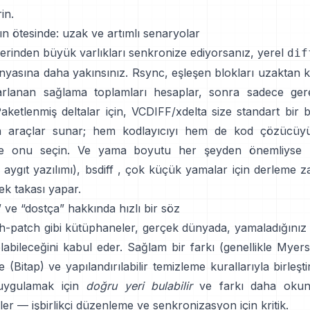
rin.
n ötesinde: uzak ve artımlı senaryolar
zerinden büyük varlıkları senkronize ediyorsanız, yerel
dif
nyasına daha yakınsınız. Rsync, eşleşen blokları uzaktan 
arlanan sağlama toplamları hesaplar, sonra sadece gere
Paketlenmiş deltalar için,
VCDIFF/xdelta
size standart bir 
n araçlar sunar; hem kodlayıcıyı hem de kod çözücüyü
zde onu seçin. Ve yama boyutu her şeyden önemliyse 
aygıt yazılımı),
bsdiff
, çok küçük yamalar için derleme 
ek takası yapar.
 ve “dostça” hakkında hızlı bir söz
ch-patch
gibi kütüphaneler, gerçek dünyada, yamaladığınız
labileceğini kabul eder. Sağlam bir farkı (genellikle Myers
e
(
Bitap
) ve yapılandırılabilir temizleme kurallarıyla birleşti
uygulamak için
doğru yeri bulabilir
ve farkı daha okuna
irler — işbirlikçi düzenleme ve senkronizasyon için kritik.