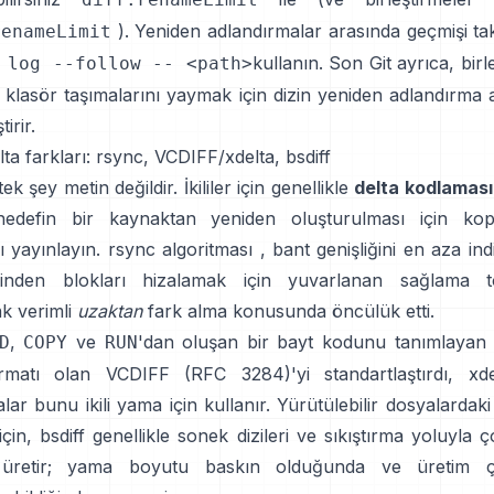
). Yeniden adlandırmalar arasında geçmişi ta
renameLimit
kullanın. Son Git ayrıca, birl
 log --follow -- <path>
 klasör taşımalarını yaymak için
dizin yeniden adlandırma a
irir.
delta farkları: rsync, VCDIFF/xdelta, bsdiff
k şey metin değildir. İkililer için genellikle
delta kodlaması
edefin bir kaynaktan yeniden oluşturulması için kopy
rı yayınlayın.
rsync algoritması
, bant genişliğini en aza ind
inden blokları hizalamak için yuvarlanan sağlama to
ak verimli
uzaktan
fark alma konusunda öncülük etti.
,
ve
'dan oluşan bir bayt kodunu tanımlayan 
D
COPY
RUN
rmatı olan
VCDIFF (RFC 3284)
'yi standartlaştırdı,
xde
ar bunu ikili yama için kullanır. Yürütülebilir dosyalarda
çin,
bsdiff
genellikle sonek dizileri ve sıkıştırma yoluyla
r üretir; yama boyutu baskın olduğunda ve üretim çe