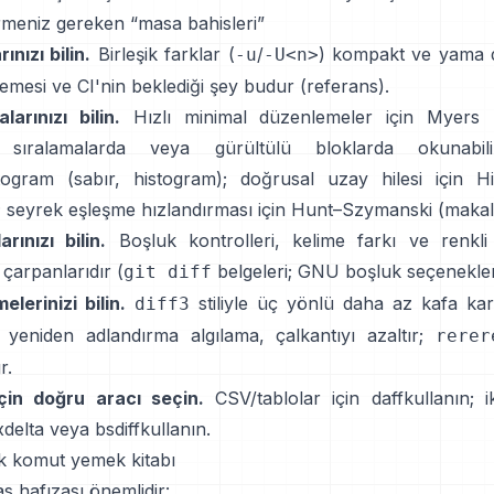
irmeniz gereken “masa bahisleri”
ınızı bilin.
Birleşik farklar (
/
) kompakt ve yama 
-u
-U<n>
emesi ve CI'nin beklediği şey budur
(
referans
).
larınızı bilin.
Hızlı minimal düzenlemeler için Myers
 sıralamalarda veya gürültülü bloklarda okunabilir
stogram
(
sabır
,
histogram
); doğrusal uzay hilesi için H
; seyrek eşleşme hızlandırması için Hunt–Szymanski
(
makal
rınızı bilin.
Boşluk kontrolleri, kelime farkı ve renkli
 çarpanlarıdır
(
belgeleri
;
GNU boşluk seçenekler
git diff
melerinizi bilin.
stiliyle üç yönlü daha az kafa karış
diff3
ı yeniden adlandırma algılama, çalkantıyı azaltır;
rerer
r.
için doğru aracı seçin.
CSV/tablolar için
daff
kullanın; ik
delta
veya
bsdiff
kullanın.
k komut yemek kitabı
s hafızası önemlidir: