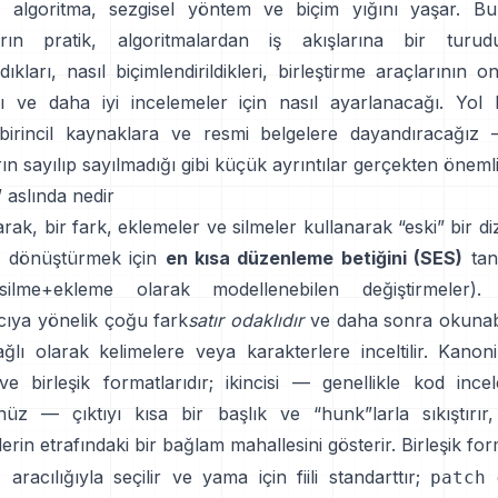
r algoritma, sezgisel yöntem ve biçim yığını yaşar. B
kların pratik, algoritmalardan iş akışlarına bir turud
ıkları, nasıl biçimlendirildikleri, birleştirme araçlarının on
ğı ve daha iyi incelemeler için nasıl ayarlanacağı. Yol
ı birincil kaynaklara ve resmi belgelere dayandıracağı
ın sayılıp sayılmadığı gibi küçük ayrıntılar gerçekten önemli
” aslında nedir
rak, bir fark, eklemeler ve silmeler kullanarak “eski” bir diz
ye dönüştürmek için
en kısa düzenleme betiğini (SES)
tan
ilme+ekleme olarak modellenebilen değiştirmeler). P
ıya yönelik çoğu fark
satır odaklıdır
ve daha sonra okunabil
ğlı olarak kelimelere veya karakterlere inceltilir. Kanoni
ve
birleşik
formatlarıdır; ikincisi — genellikle kod ince
üz — çıktıyı kısa bir başlık ve “hunk”larla sıkıştırır,
klerin etrafındaki bir bağlam mahallesini gösterir. Birleşik fo
aracılığıyla seçilir ve yama için fiili standarttır;
g
d
patch