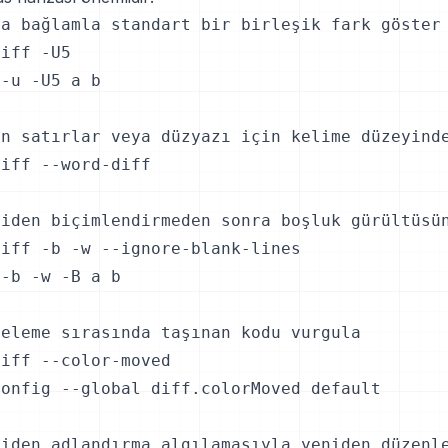
a bağlamla standart bir birleşik fark göster

iff -U5

-u -U5 a b

n satırlar veya düzyazı için kelime düzeyinde
iff --word-diff

iden biçimlendirmeden sonra boşluk gürültüsün
iff -b -w --ignore-blank-lines

-b -w -B a b

eleme sırasında taşınan kodu vurgula

iff --color-moved

onfig --global diff.colorMoved default

niden adlandırma algılamasıyla yeniden düzenle