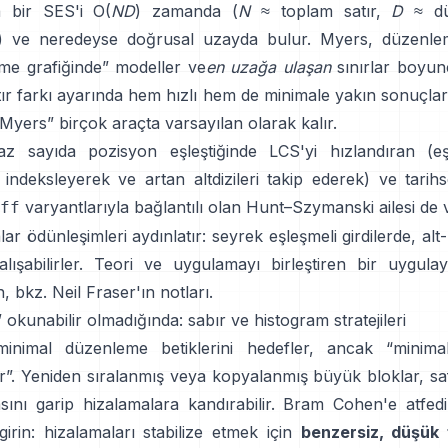
a bir SES'i O(
ND
) zamanda (
N
≈ toplam satır,
D
≈ dü
) ve neredeyse doğrusal uzayda bulur. Myers, düzenlem
me grafiğinde” modeller ve
en uzağa ulaşan
sınırlar boyunc
ır farkı ayarında hem hızlı hem de minimale yakın sonuçlar
yers” birçok araçta varsayılan olarak kalır.
az sayıda pozisyon eşleştiğinde LCS'yi hızlandıran (eş
indeksleyerek ve artan altdizileri takip ederek) ve tarihs
varyantlarıyla bağlantılı olan
Hunt–Szymanski
ailesi de 
ff
lar ödünleşimleri aydınlatır: seyrek eşleşmeli girdilerde, alt
alışabilirler. Teori ve uygulamayı birleştiren bir uygulay
n, bkz.
Neil Fraser'ın notları
.
 okunabilir olmadığında: sabır ve histogram stratejileri
nimal düzenleme betiklerini hedefler, ancak “minima
ir”. Yeniden sıralanmış veya kopyalanmış büyük bloklar, sa
asını garip hizalamalara kandırabilir. Bram Cohen'e atfedi
girin: hizalamaları stabilize etmek için
benzersiz, düşük 