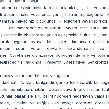
ebildiğinde onu seçin.
odunun ötesinde metin farkları: bulanık eşleştirme ve yam
ı düzenlemeler veya biraz yanlış hizalanmış bağlamlar k
yama
ya ihtiyacınız olduğunda — editörleri veya işbirlikçi 
n —
diff-match-patch
'i düşünün. Myers tarzı fark alm
şleştirme ile birleştirerek yakın eşleşmeleri bulur ve yamala
arak uygular, ayrıca daha güzel bir insan çıktısı i
izmden ödün veren ön-fark hızlandırmaları ve 
eleri. Sürekli senkronizasyon döngülerinde fark ve bulan
leştireceğiniz hakkında, Fraser'ın
Diferansiyel Senkroniz
rılmış veri farkları: tablolar ve ağaçlar
eki satır farkları kırılgandır çünkü tek hücrelik bir deği
enlemesi gibi görünebilir.
Tabloya duyarlı fark araçları (daf
sütunlar olarak ele alır, belirli hücreleri hedefleyen yamala
eleri, silmeleri ve değişiklikleri açıkça gösteren görselle