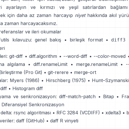
ri ayarlayın ve kırmızı ve yeşil satırlardan bağlamı
rmek için daha az zaman harcayıp
niyet
hakkında akıl yürü
la zaman harcayacaksınız.
referanslar ve ileri okumalar
utils kılavuzu:
genel bakış
•
birleşik format
•
diff3
eri
eri:
git-diff
•
diff.algorithm
•
--word-diff
•
--color-moved
ma algılama
•
diff.renameLimit
•
merge.renameLimit
•
-
Birleştirme (Pro Git)
•
git-rerere
•
merge-ort
lar:
Myers (1986)
•
Hirschberg (1975)
•
Hunt–Szymanski
diff
•
Histogram diff
yama ve senkronizasyon:
diff-match-patch
•
Bitap
•
Fra
Diferansiyel Senkronizasyon
 delta:
rsync algoritması
•
RFC 3284 (VCDIFF)
•
xdelta3
•
b
veriler:
daff (GitHub)
•
daff R vinyeti