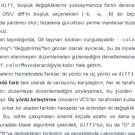
U
,
boşluk değişikliklerini yoksaymanıza
farklı derece
diff
GNU diff'in boşluk seçenekleri
(
,
,
) bir biçi
-b
-w
-B
nda yardımcı olur; hizalama gürültüsü yerine
mantıksal
düze
üz.
n taşındığında, Git
taşınan blokları vurgulayabilir
--colo
ınmış”ı “değiştirilmiş”ten görsel olarak ayırarak, bu da incel
manın istenmeyen düzenlemeleri gizlemediğini denetlemesine
aracılığıyla kalıcı hale getirin.
f.colorMoved
melerin hizmetindeki farklar: iki yönlü ve üç yönlü ve
diff3
önlü fark
tam olarak iki versiyonu karşılaştırır; her iki taraf
tırı düzenleyip düzenlemediğini söyleyemez, bu yüzden g
şır.
Üç yönlü birleştirme
(modern VCS'ler tarafından kullan
a
ortak bir atadan
farkları hesaplar ve ardından iki değişikli
ır. Bu, sahte çakışmaları önemli ölçüde azaltır ve daha i
uradaki klasik algoritmik çekirdek,
'tür, bu da “O” (
diff3
“B”ye değişiklikleri birleştirir ve gerektiğinde çakışmaları işar