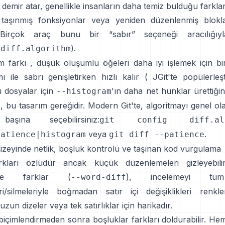
demir atar, genellikle insanların daha temiz bulduğu farkla
e taşınmış fonksiyonlar veya yeniden düzenlenmiş blokl
Birçok araç bunu bir “sabır” seçeneği aracılığıy
,
).
diff.algorithm
m farkı
, düşük oluşumlu öğeleri daha iyi işlemek için bi
ı ile sabrı genişletirken hızlı kalır (
JGit
'te popülerleşti
ü dosyalar için
'ın daha net hunklar ürettiğin
--histogram
z, bu tasarım gereğidir. Modern Git'te, algoritmayı genel o
aşına seçebilirsiniz:
git config diff.alg
veya
.
patience|histogram
git diff --patience
üzeyinde netlik, boşluk kontrolü ve taşınan kod vurgulama
rkları özlüdür ancak küçük düzenlemeleri gizleyebilir
de farklar
(
), incelemeyi tüm
--word-diff
ri/silmeleriyle boğmadan satır içi değişiklikleri renkl
uzun dizeler veya tek satırlıklar için harikadır.
biçimlendirmeden sonra boşluklar farkları doldurabilir. He