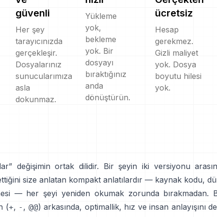
güvenli
ücretsiz
Yükleme
yok,
Her şey
Hesap
bekleme
tarayıcınızda
gerekmez.
yok. Bir
gerçekleşir.
Gizli maliyet
dosyayı
Dosyalarınız
yok. Dosya
bıraktığınız
sunucularımıza
boyutu hilesi
anda
asla
yok.
dönüştürün.
dokunmaz.
klar” değişimin ortak dilidir. Bir şeyin iki versiyonu arası
ttiğini size anlatan kompakt anlatılardır — kaynak kodu, dü
mesi — her şeyi yeniden okumak zorunda bırakmadan. B
n (
,
,
) arkasında, optimallik, hız ve insan anlayışını 
+
-
@@