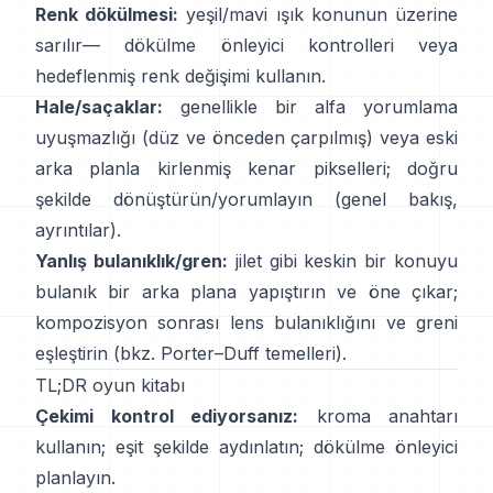
Renk dökülmesi:
yeşil/mavi ışık konunun üzerine
sarılır—
dökülme önleyici kontrolleri
veya
hedeflenmiş renk değişimi kullanın.
Hale/saçaklar:
genellikle bir alfa yorumlama
uyuşmazlığı (düz ve önceden çarpılmış) veya eski
arka planla kirlenmiş kenar pikselleri; doğru
şekilde dönüştürün/yorumlayın
(
genel bakış
,
ayrıntılar
).
Yanlış bulanıklık/gren:
jilet gibi keskin bir konuyu
bulanık bir arka plana yapıştırın ve öne çıkar;
kompozisyon sonrası lens bulanıklığını ve greni
eşleştirin (bkz.
Porter–Duff temelleri
).
TL;DR oyun kitabı
Çekimi kontrol ediyorsanız:
kroma anahtarı
kullanın; eşit şekilde aydınlatın;
dökülme önleyici
planlayın.