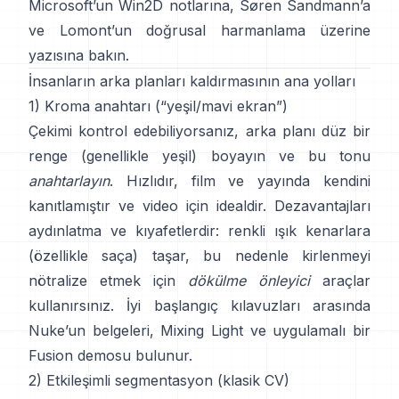
Microsoft’un Win2D notlarına
,
Søren Sandmann
’a
ve
Lomont’un doğrusal harmanlama üzerine
yazısına
bakın.
İnsanların arka planları kaldırmasının ana yolları
1) Kroma anahtarı (“yeşil/mavi ekran”)
Çekimi kontrol edebiliyorsanız, arka planı düz bir
renge (genellikle yeşil) boyayın ve bu tonu
anahtarlayın
. Hızlıdır, film ve yayında kendini
kanıtlamıştır ve video için idealdir. Dezavantajları
aydınlatma ve kıyafetlerdir: renkli ışık kenarlara
(özellikle saça) taşar, bu nedenle kirlenmeyi
nötralize etmek için
dökülme önleyici
araçlar
kullanırsınız. İyi başlangıç kılavuzları arasında
Nuke’un belgeleri
,
Mixing Light
ve uygulamalı bir
Fusion demosu
bulunur.
2) Etkileşimli segmentasyon (klasik CV)