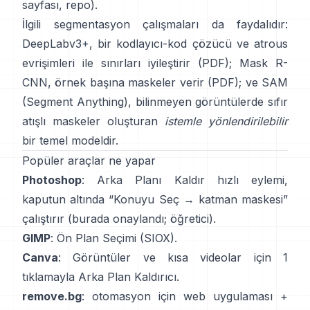
sayfası
,
repo
).
İlgili segmentasyon çalışmaları da faydalıdır:
DeepLabv3+
, bir kodlayıcı-kod çözücü ve atrous
evrişimleri ile sınırları iyileştirir
(
PDF
);
Mask R-
CNN
, örnek başına maskeler verir
(
PDF
); ve
SAM
(Segment Anything)
,
bilinmeyen görüntülerde sıfır
atışlı maskeler oluşturan
istemle yönlendirilebilir
bir temel modeldir.
Popüler araçlar ne yapar
Photoshop
:
Arka Planı Kaldır
hızlı eylemi,
kaputun altında “Konuyu Seç → katman maskesi”
çalıştırır
(
burada onaylandı
;
öğretici
).
GIMP
:
Ön Plan Seçimi
(SIOX).
Canva
: Görüntüler ve kısa videolar için 1
tıklamayla
Arka Plan Kaldırıcı
.
remove.bg
: otomasyon için web uygulaması +