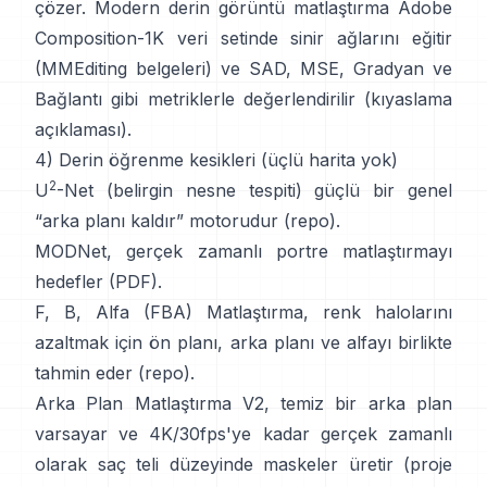
çözer. Modern
derin görüntü matlaştırma
Adobe
Composition-1K
veri setinde sinir ağlarını eğitir
(
MMEditing belgeleri
) ve
SAD, MSE, Gradyan ve
Bağlantı gibi metriklerle değerlendirilir (
kıyaslama
açıklaması
).
4) Derin öğrenme kesikleri (üçlü harita yok)
2
U
-Net
(belirgin nesne tespiti) güçlü bir genel
“arka planı kaldır” motorudur
(
repo
).
MODNet
, gerçek zamanlı portre matlaştırmayı
hedefler (
PDF
).
F, B, Alfa (FBA) Matlaştırma
, renk halolarını
azaltmak için ön planı, arka planı ve alfayı birlikte
tahmin eder
(
repo
).
Arka Plan Matlaştırma V2
, temiz bir arka plan
varsayar ve 4K/30fps'ye kadar gerçek zamanlı
olarak saç teli düzeyinde maskeler üretir
(
proje