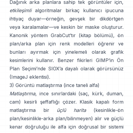
Dağınık arka planlara sahip tek görüntüler için,
etkileşimli
algoritmalar birkaç kullanıcı ipucuna
ihtiyaç duyar—örneğin, gevşek bir dikdörtgen
veya karalamalar—ve keskin bir maske oluşturur.
Kanonik yöntem
GrabCut
’tır
(
kitap bölümü
), ön
plan/arka plan için renk modelleri öğrenir ve
bunları ayırmak için yinelemeli olarak grafik
kesimlerini kullanır. Benzer fikirleri
GIMP’in Ön
Plan Seçimi
’nde
SIOX
’a dayalı olarak görürsünüz
(
ImageJ eklentisi
).
3) Görüntü matlaştırma (ince taneli alfa)
Matlaştırma
, ince sınırlardaki (saç, kürk, duman,
cam) kesirli şeffaflığı çözer. Klasik
kapalı form
matlaştırma
bir
üçlü harita
(kesinlikle-ön
plan/kesinlikle-arka plan/bilinmeyen) alır ve güçlü
kenar doğruluğu ile alfa için doğrusal bir sistemi