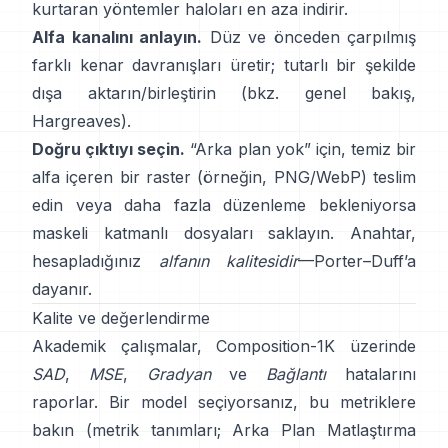
kurtaran yöntemler haloları en aza indirir.
Alfa kanalını anlayın.
Düz ve önceden çarpılmış
farklı kenar davranışları üretir; tutarlı bir şekilde
dışa aktarın/birleştirin (bkz.
genel bakış
,
Hargreaves
).
Doğru çıktıyı seçin.
“Arka plan yok” için, temiz bir
alfa içeren bir raster (örneğin, PNG/WebP) teslim
edin veya daha fazla düzenleme bekleniyorsa
maskeli katmanlı dosyaları saklayın. Anahtar,
hesapladığınız
alfanın kalitesidir
—
Porter–Duff
’a
dayanır.
Kalite ve değerlendirme
Akademik çalışmalar,
Composition-1K
üzerinde
SAD
,
MSE
,
Gradyan
ve
Bağlantı
hatalarını
raporlar. Bir model seçiyorsanız, bu metriklere
bakın
(
metrik tanımları
;
Arka Plan Matlaştırma