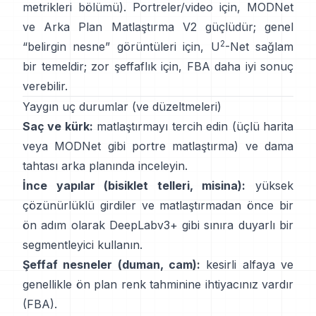
metrikleri bölümü
). Portreler/video için,
MODNet
ve
Arka Plan Matlaştırma V2
güçlüdür; genel
2
“belirgin nesne” görüntüleri için,
U
-Net
sağlam
bir temeldir; zor şeffaflık için,
FBA
daha iyi sonuç
verebilir.
Yaygın uç durumlar (ve düzeltmeleri)
Saç ve kürk:
matlaştırmayı tercih edin (üçlü harita
veya
MODNet
gibi portre matlaştırma) ve dama
tahtası arka planında inceleyin.
İnce yapılar (bisiklet telleri, misina):
yüksek
çözünürlüklü girdiler ve matlaştırmadan önce bir
ön adım olarak
DeepLabv3+
gibi sınıra duyarlı bir
segmentleyici kullanın.
Şeffaf nesneler (duman, cam):
kesirli alfaya ve
genellikle ön plan renk tahminine ihtiyacınız vardır
(
FBA
).