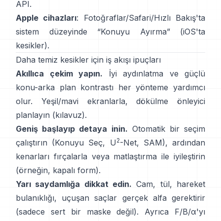
API
.
Apple cihazları
: Fotoğraflar/Safari/Hızlı Bakış'ta
sistem düzeyinde “
Konuyu Ayırma
”
(
iOS'ta
kesikler
).
Daha temiz kesikler için iş akışı ipuçları
Akıllıca çekim yapın.
İyi aydınlatma ve güçlü
konu-arka plan kontrastı her yönteme yardımcı
olur. Yeşil/mavi ekranlarla,
dökülme önleyici
planlayın
(
kılavuz
).
Geniş başlayıp detaya inin.
Otomatik bir seçim
2
çalıştırın (Konuyu Seç,
U
-Net
,
SAM
), ardından
kenarları fırçalarla veya matlaştırma ile iyileştirin
(örneğin,
kapalı form
).
Yarı saydamlığa dikkat edin.
Cam, tül, hareket
bulanıklığı, uçuşan saçlar gerçek alfa gerektirir
(sadece sert bir maske değil). Ayrıca
F/B/α
'yı