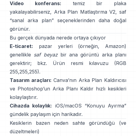
Video konferans:
temiz bir plaka
yakalayabilirseniz,
Arka Plan Matlaştırma V2
, saf
“sanal arka plan” seçeneklerinden daha doğal
görünür.
Bu gerçek dünyada nerede ortaya çıkıyor
E-ticaret:
pazar yerleri (örneğin, Amazon)
genellikle
saf beyaz
bir ana görüntü arka planı
gerektirir; bkz.
Ürün resmi kılavuzu
(RGB
255,255,255).
Tasarım araçları:
Canva’nın
Arka Plan Kaldırıcısı
ve Photoshop’un
Arka Planı Kaldır
hızlı kesikleri
kolaylaştırır.
Cihazda kolaylık:
iOS/macOS “
Konuyu Ayırma
”
gündelik paylaşım için harikadır.
Kesiklerin bazen neden sahte göründüğü (ve
düzeltmeleri)