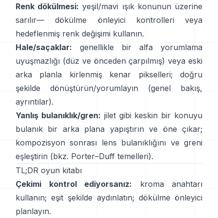
Renk dökülmesi:
yeşil/mavi ışık konunun üzerine
sarılır—
dökülme önleyici kontrolleri
veya
hedeflenmiş renk değişimi kullanın.
Hale/saçaklar:
genellikle bir alfa yorumlama
uyuşmazlığı (düz ve önceden çarpılmış) veya eski
arka planla kirlenmiş kenar pikselleri; doğru
şekilde dönüştürün/yorumlayın
(
genel bakış
,
ayrıntılar
).
Yanlış bulanıklık/gren:
jilet gibi keskin bir konuyu
bulanık bir arka plana yapıştırın ve öne çıkar;
kompozisyon sonrası lens bulanıklığını ve greni
eşleştirin (bkz.
Porter–Duff temelleri
).
TL;DR oyun kitabı
Çekimi kontrol ediyorsanız:
kroma anahtarı
kullanın; eşit şekilde aydınlatın;
dökülme önleyici
planlayın.