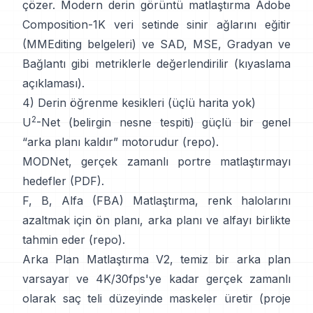
çözer. Modern
derin görüntü matlaştırma
Adobe
Composition-1K
veri setinde sinir ağlarını eğitir
(
MMEditing belgeleri
) ve
SAD, MSE, Gradyan ve
Bağlantı gibi metriklerle değerlendirilir (
kıyaslama
açıklaması
).
4) Derin öğrenme kesikleri (üçlü harita yok)
2
U
-Net
(belirgin nesne tespiti) güçlü bir genel
“arka planı kaldır” motorudur
(
repo
).
MODNet
, gerçek zamanlı portre matlaştırmayı
hedefler (
PDF
).
F, B, Alfa (FBA) Matlaştırma
, renk halolarını
azaltmak için ön planı, arka planı ve alfayı birlikte
tahmin eder
(
repo
).
Arka Plan Matlaştırma V2
, temiz bir arka plan
varsayar ve 4K/30fps'ye kadar gerçek zamanlı
olarak saç teli düzeyinde maskeler üretir
(
proje