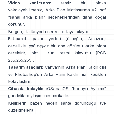
Video konferans:
temiz bir plaka
yakalayabilirseniz,
Arka Plan Matlaştırma V2
, saf
“sanal arka plan” seçeneklerinden daha doğal
görünür.
Bu gerçek dünyada nerede ortaya çıkıyor
E-ticaret:
pazar yerleri (örneğin, Amazon)
genellikle
saf beyaz
bir ana görüntü arka planı
gerektirir; bkz.
Ürün resmi kılavuzu
(RGB
255,255,255).
Tasarım araçları:
Canva’nın
Arka Plan Kaldırıcısı
ve Photoshop’un
Arka Planı Kaldır
hızlı kesikleri
kolaylaştırır.
Cihazda kolaylık:
iOS/macOS “
Konuyu Ayırma
”
gündelik paylaşım için harikadır.
Kesiklerin bazen neden sahte göründüğü (ve
düzeltmeleri)