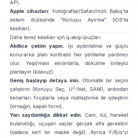
API
.
Apple cihazları
: Fotoğraflar/Safari/Hızlı Bakış'ta
sistem düzeyinde “
Konuyu Ayırma
”
(
iOS'ta
kesikler
).
Daha temiz kesikler için iş akışı ipuçları
Akıllıca çekim yapın.
İyi aydınlatma ve güçlü
konu-arka plan kontrastı her yönteme yardımcı
olur. Yeşil/mavi ekranlarla,
dökülme önleyici
planlayın
(
kılavuz
).
Geniş başlayıp detaya inin.
Otomatik bir seçim
2
çalıştırın (Konuyu Seç,
U
-Net
,
SAM
), ardından
kenarları fırçalarla veya matlaştırma ile iyileştirin
(örneğin,
kapalı form
).
Yarı saydamlığa dikkat edin.
Cam, tül, hareket
bulanıklığı, uçuşan saçlar gerçek alfa gerektirir
(sadece sert bir maske değil). Ayrıca
F/B/α
'yı