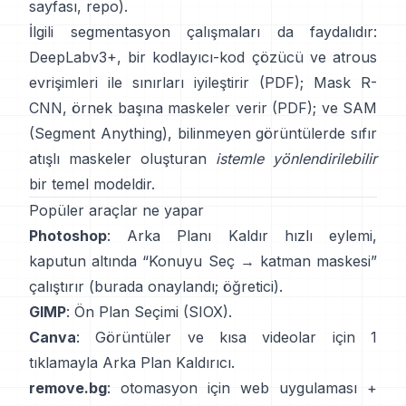
sayfası
,
repo
).
İlgili segmentasyon çalışmaları da faydalıdır:
DeepLabv3+
, bir kodlayıcı-kod çözücü ve atrous
evrişimleri ile sınırları iyileştirir
(
PDF
);
Mask R-
CNN
, örnek başına maskeler verir
(
PDF
); ve
SAM
(Segment Anything)
,
bilinmeyen görüntülerde sıfır
atışlı maskeler oluşturan
istemle yönlendirilebilir
bir temel modeldir.
Popüler araçlar ne yapar
Photoshop
:
Arka Planı Kaldır
hızlı eylemi,
kaputun altında “Konuyu Seç → katman maskesi”
çalıştırır
(
burada onaylandı
;
öğretici
).
GIMP
:
Ön Plan Seçimi
(SIOX).
Canva
: Görüntüler ve kısa videolar için 1
tıklamayla
Arka Plan Kaldırıcı
.
remove.bg
: otomasyon için web uygulaması +