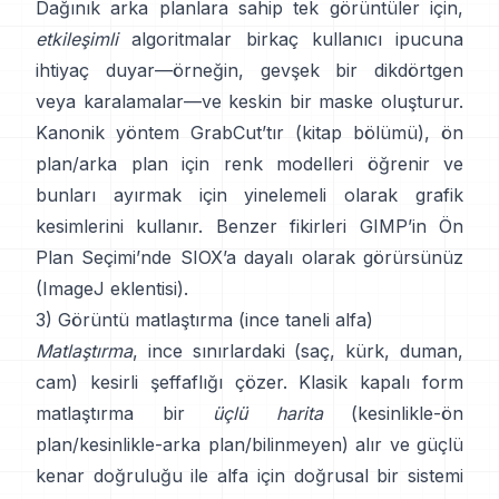
Dağınık arka planlara sahip tek görüntüler için,
etkileşimli
algoritmalar birkaç kullanıcı ipucuna
ihtiyaç duyar—örneğin, gevşek bir dikdörtgen
veya karalamalar—ve keskin bir maske oluşturur.
Kanonik yöntem
GrabCut
’tır
(
kitap bölümü
), ön
plan/arka plan için renk modelleri öğrenir ve
bunları ayırmak için yinelemeli olarak grafik
kesimlerini kullanır. Benzer fikirleri
GIMP’in Ön
Plan Seçimi
’nde
SIOX
’a dayalı olarak görürsünüz
(
ImageJ eklentisi
).
3) Görüntü matlaştırma (ince taneli alfa)
Matlaştırma
, ince sınırlardaki (saç, kürk, duman,
cam) kesirli şeffaflığı çözer. Klasik
kapalı form
matlaştırma
bir
üçlü harita
(kesinlikle-ön
plan/kesinlikle-arka plan/bilinmeyen) alır ve güçlü
kenar doğruluğu ile alfa için doğrusal bir sistemi