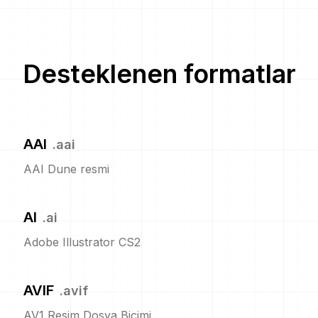
Desteklenen formatlar
AAI
.
aai
AAI Dune resmi
AI
.
ai
Adobe Illustrator CS2
AVIF
.
avif
AV1 Resim Dosya Biçimi