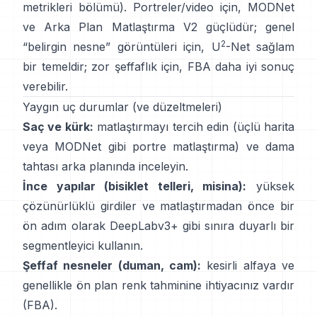
metrikleri bölümü
). Portreler/video için,
MODNet
ve
Arka Plan Matlaştırma V2
güçlüdür; genel
2
“belirgin nesne” görüntüleri için,
U
-Net
sağlam
bir temeldir; zor şeffaflık için,
FBA
daha iyi sonuç
verebilir.
Yaygın uç durumlar (ve düzeltmeleri)
Saç ve kürk:
matlaştırmayı tercih edin (üçlü harita
veya
MODNet
gibi portre matlaştırma) ve dama
tahtası arka planında inceleyin.
İnce yapılar (bisiklet telleri, misina):
yüksek
çözünürlüklü girdiler ve matlaştırmadan önce bir
ön adım olarak
DeepLabv3+
gibi sınıra duyarlı bir
segmentleyici kullanın.
Şeffaf nesneler (duman, cam):
kesirli alfaya ve
genellikle ön plan renk tahminine ihtiyacınız vardır
(
FBA
).