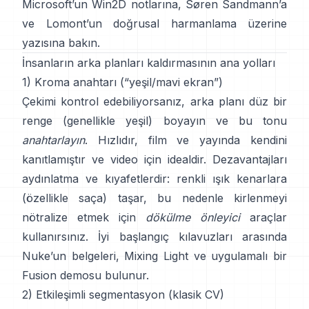
Microsoft’un Win2D notlarına
,
Søren Sandmann
’a
ve
Lomont’un doğrusal harmanlama üzerine
yazısına
bakın.
İnsanların arka planları kaldırmasının ana yolları
1) Kroma anahtarı (“yeşil/mavi ekran”)
Çekimi kontrol edebiliyorsanız, arka planı düz bir
renge (genellikle yeşil) boyayın ve bu tonu
anahtarlayın
. Hızlıdır, film ve yayında kendini
kanıtlamıştır ve video için idealdir. Dezavantajları
aydınlatma ve kıyafetlerdir: renkli ışık kenarlara
(özellikle saça) taşar, bu nedenle kirlenmeyi
nötralize etmek için
dökülme önleyici
araçlar
kullanırsınız. İyi başlangıç kılavuzları arasında
Nuke’un belgeleri
,
Mixing Light
ve uygulamalı bir
Fusion demosu
bulunur.
2) Etkileşimli segmentasyon (klasik CV)