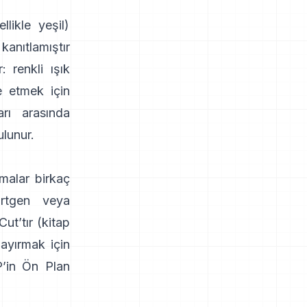
likle yeşil)
 kanıtlamıştır
: renkli ışık
e etmek için
arı arasında
lunur.
malar birkaç
örtgen veya
Cut
’tır
(
kitap
 ayırmak için
’in Ön Plan