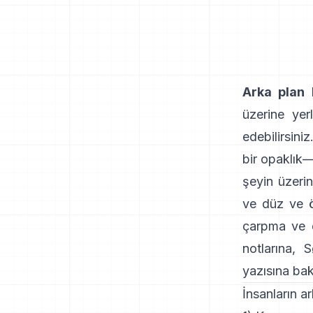
Arka plan 
üzerine yerl
edebilirsini
bir opaklık—
şeyin üzeri
ve
düz ve ö
çarpma ve d
notlarına
,
S
yazısına
bak
İnsanların ar