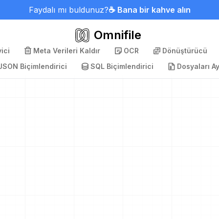
Faydalı mı buldunuz?
☕ Bana bir kahve alın
Omnifile
ici
Meta Verileri Kaldır
OCR
Dönüştürücü
JSON Biçimlendirici
SQL Biçimlendirici
Dosyaları Ay