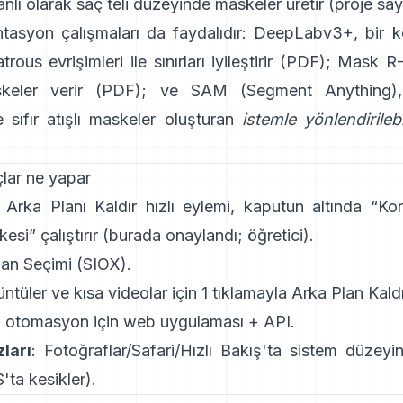
lı olarak saç teli düzeyinde maskeler üretir
(
proje say
ntasyon çalışmaları da faydalıdır:
DeepLabv3+
, bir 
ous evrişimleri ile sınırları iyileştirir
(
PDF
);
Mask R
eler verir
(
PDF
); ve
SAM (Segment Anything)
,
 sıfır atışlı maskeler oluşturan
istemle yönlendirilebi
lar ne yapar
:
Arka Planı Kaldır
hızlı eylemi, kaputun altında “K
si” çalıştırır
(
burada onaylandı
;
öğretici
).
an Seçimi
(SIOX).
üntüler ve kısa videolar için 1 tıklamayla
Arka Plan Kaldı
: otomasyon için web uygulaması +
API
.
ları
: Fotoğraflar/Safari/Hızlı Bakış'ta sistem düzeyi
'ta kesikler
).