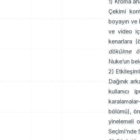
1) Kroma ana
Çekimi kont
boyayın ve
ve video içi
kenarlara (
dökülme ön
Nuke’un belg
2) Etkileşim
Dağınık arka
kullanıcı 
karalamalar
bölümü
), ö
yinelemeli o
Seçimi
’nde