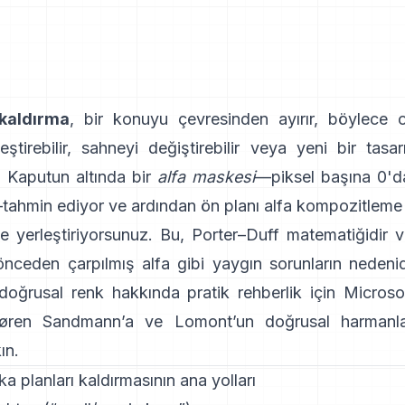
kaldırma
, bir konuyu çevresinden ayırır, böylece o
eştirebilir, sahneyi değiştirebilir veya yeni bir tas
z. Kaputun altında bir
alfa maskesi
—piksel başına 0'd
tahmin ediyor ve ardından ön planı alfa kompozitleme 
ne yerleştiriyorsunuz. Bu,
Porter–Duff
matematiğidir v
nceden çarpılmış alfa
gibi yaygın sorunların nedeni
oğrusal renk hakkında pratik rehberlik için
Microso
øren Sandmann
’a ve
Lomont’un doğrusal harmanl
ın.
ka planları kaldırmasının ana yolları