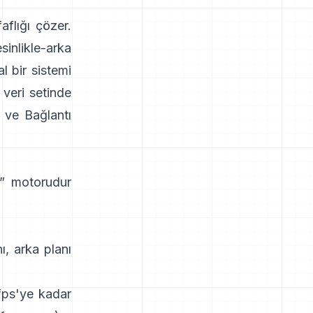
aflığı çözer.
sinlikle-arka
l bir sistemi
veri setinde
ve Bağlantı
ır” motorudur
ı, arka planı
fps'ye kadar