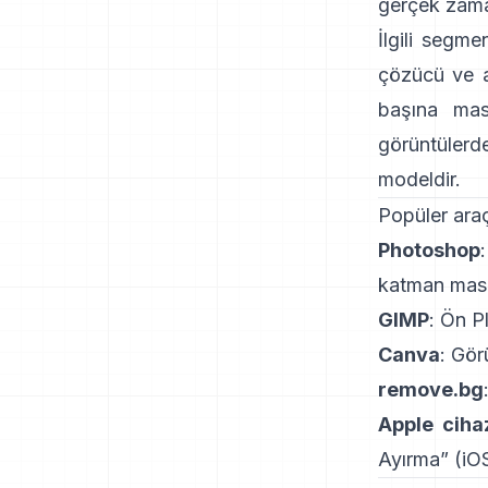
gerçek zaman
İlgili segme
çözücü ve atr
başına mask
görüntülerde
modeldir.
Popüler araç
Photoshop
katman maske
GIMP
:
Ön Pl
Canva
: Gör
remove.bg
Apple cihaz
Ayırma
”
(
iOS