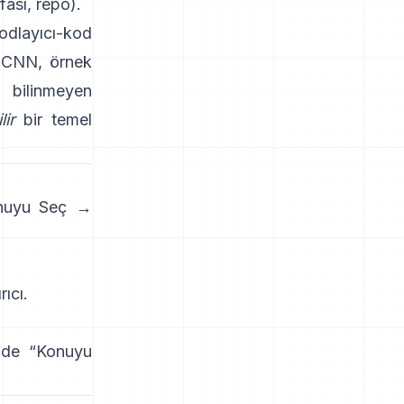
fası
,
repo
).
kodlayıcı-kod
-CNN
, örnek
bilinmeyen
lir
bir temel
onuyu Seç →
rıcı
.
nde “
Konuyu