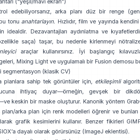
htarı (“yeşil/mavi ekran”)
rol edebiliyorsanız, arka planı düz bir renge (genel
 bu tonu
anahtarlayın
. Hızlıdır, film ve yayında kendini
n idealdir. Dezavantajları aydınlatma ve kıyafetlerdir
özellikle saça) taşar, bu nedenle kirlenmeyi nötraliz
leyici
araçlar kullanırsınız. İyi başlangıç kılavuzl
eleri
,
Mixing Light
ve uygulamalı bir
Fusion demosu
bu
li segmentasyon (klasik CV)
 planlara sahip tek görüntüler için,
etkileşimli
algorit
ipucuna ihtiyaç duyar—örneğin, gevşek bir dikd
—ve keskin bir maske oluşturur. Kanonik yöntem
Grab
n plan/arka plan için renk modelleri öğrenir ve bunları
larak grafik kesimlerini kullanır. Benzer fikirleri
GIMP
SIOX
’a dayalı olarak görürsünüz
(
ImageJ eklentisi
).