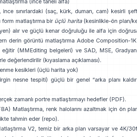
atlaştırma (ince taneli alfa)
, ince sınırlardaki (saç, kürk, duman, cam) kesirli şeff
ı form matlaştırma
bir
üçlü harita
(kesinlikle-ön plan/ke
yen) alır ve güçlü kenar doğruluğu ile alfa için doğrusa
ern
derin görüntü matlaştırma
Adobe Composition-1K
 eğitir (
MMEditing belgeleri
) ve
SAD, MSE, Gradyan 
rle değerlendirilir (
kıyaslama açıklaması
).
enme kesikleri (üçlü harita yok)
irgin nesne tespiti) güçlü bir genel “arka planı kald
erçek zamanlı portre matlaştırmayı hedefler (
PDF
).
(FBA) Matlaştırma
, renk halolarını azaltmak için ön plan
likte tahmin eder
(
repo
).
atlaştırma V2
, temiz bir arka plan varsayar ve 4K/30