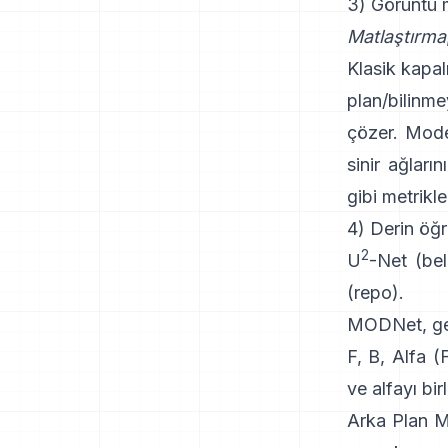
3) Görüntü m
Matlaştırma
Klasik
kapal
plan/bilinme
çözer. Mod
sinir ağlarını
gibi metrikle
4) Derin öğr
2
U
-Net
(bel
(
repo
).
MODNet
, g
F, B, Alfa 
ve alfayı bir
Arka Plan M