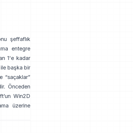
nu şeffaflık
arıma entegre
an 1'e kadar
ile başka bir
e “saçaklar”
dir. Önceden
ft’un Win2D
ama üzerine