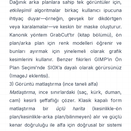
Dağınık arka planlara sahip tek görüntüler için,
etkileşimli
algoritmalar birkaç kullanıcı ipucuna
ihtiyaç duyar—örneğin, gevşek bir dikdörtgen
veya karalamalar—ve keskin bir maske oluşturur.
Kanonik yöntem
GrabCut
’tır
(
kitap bölümü
), ön
plan/arka plan için renk modelleri öğrenir ve
bunları ayırmak için yinelemeli olarak grafik
kesimlerini kullanır. Benzer fikirleri
GIMP’in Ön
Plan Seçimi
’nde
SIOX
’a dayalı olarak görürsünüz
(
ImageJ eklentisi
).
3) Görüntü matlaştırma (ince taneli alfa)
Matlaştırma
, ince sınırlardaki (saç, kürk, duman,
cam) kesirli şeffaflığı çözer. Klasik
kapalı form
matlaştırma
bir
üçlü harita
(kesinlikle-ön
plan/kesinlikle-arka plan/bilinmeyen) alır ve güçlü
kenar doğruluğu ile alfa için doğrusal bir sistemi