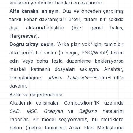
kurtaran yöntemler haloları en aza indirir.
Alfa kanalını anlayın.
Düz ve önceden çarpılmış
farklı kenar davranışları üretir; tutarlı bir şekilde
dışa aktarın/birleştirin (bkz.
genel bakış
,
Hargreaves
).
Doğru çıktıyı seçin.
“Arka plan yok” için, temiz bir
alfa içeren bir raster (örneğin, PNG/WebP) teslim
edin veya daha fazla düzenleme bekleniyorsa
maskeli katmanlı dosyaları saklayın. Anahtar,
hesapladığınız
alfanın kalitesidir
—
Porter–Duff
’a
dayanır.
Kalite ve değerlendirme
Akademik çalışmalar,
Composition-1K
üzerinde
SAD
,
MSE
,
Gradyan
ve
Bağlantı
hatalarını
raporlar. Bir model seçiyorsanız, bu metriklere
bakın
(
metrik tanımları
;
Arka Plan Matlaştırma