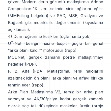
çözer. Modern
derin görüntü matlaştırma
Adobe
Composition-1K
veri setinde sinir ağlarını eğitir
(
MMEditing belgeleri
) ve
SAD, MSE, Gradyan ve
Bağlantı gibi metriklerle değerlendirilir (
kıyaslama
açıklaması
).
4) Derin öğrenme kesikleri (üçlü harita yok)
2
U
-Net
(belirgin nesne tespiti) güçlü bir genel
“arka planı kaldır” motorudur
(
repo
).
MODNet
, gerçek zamanlı portre matlaştırmayı
hedefler (
PDF
).
F, B, Alfa (FBA) Matlaştırma
, renk halolarını
azaltmak için ön planı, arka planı ve alfayı birlikte
tahmin eder
(
repo
).
Arka Plan Matlaştırma V2
, temiz bir arka plan
varsayar ve 4K/30fps'ye kadar gerçek zamanlı
olarak saç teli düzeyinde maskeler üretir
(
proje