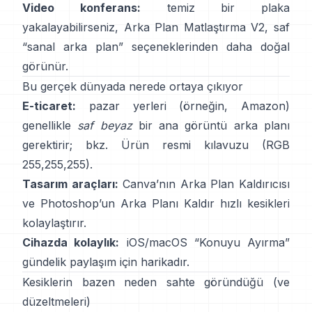
Video konferans:
temiz bir plaka
yakalayabilirseniz,
Arka Plan Matlaştırma V2
, saf
“sanal arka plan” seçeneklerinden daha doğal
görünür.
Bu gerçek dünyada nerede ortaya çıkıyor
E-ticaret:
pazar yerleri (örneğin, Amazon)
genellikle
saf beyaz
bir ana görüntü arka planı
gerektirir; bkz.
Ürün resmi kılavuzu
(RGB
255,255,255).
Tasarım araçları:
Canva’nın
Arka Plan Kaldırıcısı
ve Photoshop’un
Arka Planı Kaldır
hızlı kesikleri
kolaylaştırır.
Cihazda kolaylık:
iOS/macOS “
Konuyu Ayırma
”
gündelik paylaşım için harikadır.
Kesiklerin bazen neden sahte göründüğü (ve
düzeltmeleri)