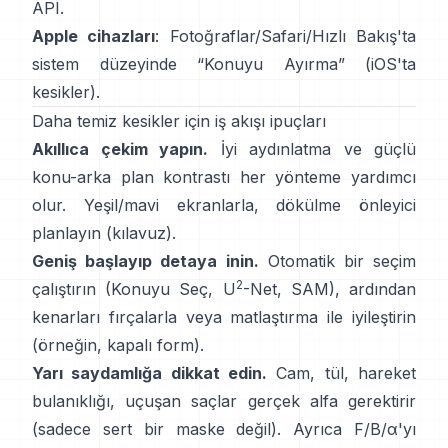
API
.
Apple cihazları
: Fotoğraflar/Safari/Hızlı Bakış'ta
sistem düzeyinde “
Konuyu Ayırma
”
(
iOS'ta
kesikler
).
Daha temiz kesikler için iş akışı ipuçları
Akıllıca çekim yapın.
İyi aydınlatma ve güçlü
konu-arka plan kontrastı her yönteme yardımcı
olur. Yeşil/mavi ekranlarla,
dökülme önleyici
planlayın
(
kılavuz
).
Geniş başlayıp detaya inin.
Otomatik bir seçim
2
çalıştırın (Konuyu Seç,
U
-Net
,
SAM
), ardından
kenarları fırçalarla veya matlaştırma ile iyileştirin
(örneğin,
kapalı form
).
Yarı saydamlığa dikkat edin.
Cam, tül, hareket
bulanıklığı, uçuşan saçlar gerçek alfa gerektirir
(sadece sert bir maske değil). Ayrıca
F/B/α
'yı