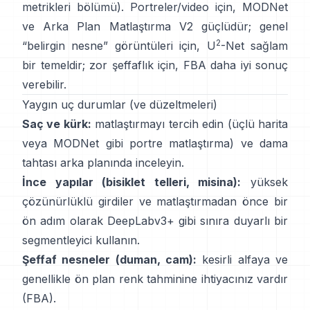
metrikleri bölümü
). Portreler/video için,
MODNet
ve
Arka Plan Matlaştırma V2
güçlüdür; genel
2
“belirgin nesne” görüntüleri için,
U
-Net
sağlam
bir temeldir; zor şeffaflık için,
FBA
daha iyi sonuç
verebilir.
Yaygın uç durumlar (ve düzeltmeleri)
Saç ve kürk:
matlaştırmayı tercih edin (üçlü harita
veya
MODNet
gibi portre matlaştırma) ve dama
tahtası arka planında inceleyin.
İnce yapılar (bisiklet telleri, misina):
yüksek
çözünürlüklü girdiler ve matlaştırmadan önce bir
ön adım olarak
DeepLabv3+
gibi sınıra duyarlı bir
segmentleyici kullanın.
Şeffaf nesneler (duman, cam):
kesirli alfaya ve
genellikle ön plan renk tahminine ihtiyacınız vardır
(
FBA
).