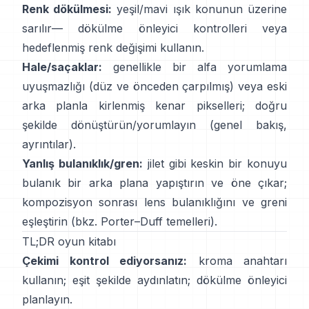
Renk dökülmesi:
yeşil/mavi ışık konunun üzerine
sarılır—
dökülme önleyici kontrolleri
veya
hedeflenmiş renk değişimi kullanın.
Hale/saçaklar:
genellikle bir alfa yorumlama
uyuşmazlığı (düz ve önceden çarpılmış) veya eski
arka planla kirlenmiş kenar pikselleri; doğru
şekilde dönüştürün/yorumlayın
(
genel bakış
,
ayrıntılar
).
Yanlış bulanıklık/gren:
jilet gibi keskin bir konuyu
bulanık bir arka plana yapıştırın ve öne çıkar;
kompozisyon sonrası lens bulanıklığını ve greni
eşleştirin (bkz.
Porter–Duff temelleri
).
TL;DR oyun kitabı
Çekimi kontrol ediyorsanız:
kroma anahtarı
kullanın; eşit şekilde aydınlatın;
dökülme önleyici
planlayın.