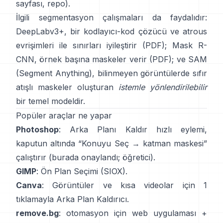
sayfası
,
repo
).
İlgili segmentasyon çalışmaları da faydalıdır:
DeepLabv3+
, bir kodlayıcı-kod çözücü ve atrous
evrişimleri ile sınırları iyileştirir
(
PDF
);
Mask R-
CNN
, örnek başına maskeler verir
(
PDF
); ve
SAM
(Segment Anything)
,
bilinmeyen görüntülerde sıfır
atışlı maskeler oluşturan
istemle yönlendirilebilir
bir temel modeldir.
Popüler araçlar ne yapar
Photoshop
:
Arka Planı Kaldır
hızlı eylemi,
kaputun altında “Konuyu Seç → katman maskesi”
çalıştırır
(
burada onaylandı
;
öğretici
).
GIMP
:
Ön Plan Seçimi
(SIOX).
Canva
: Görüntüler ve kısa videolar için 1
tıklamayla
Arka Plan Kaldırıcı
.
remove.bg
: otomasyon için web uygulaması +