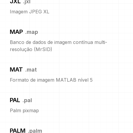
JXL
.
jxl
Imagem JPEG XL
MAP
.
map
Banco de dados de imagem contínua multi-
resolução (MrSID)
MAT
.
mat
Formato de imagem MATLAB nível 5
PAL
.
pal
Palm pixmap
PALM
.
palm