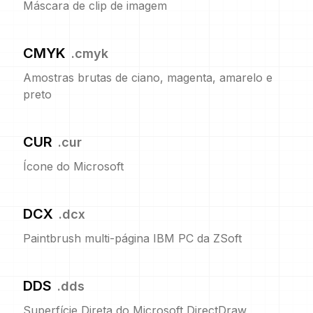
Máscara de clip de imagem
CMYK
.
cmyk
Amostras brutas de ciano, magenta, amarelo e
preto
CUR
.
cur
Ícone do Microsoft
DCX
.
dcx
Paintbrush multi-página IBM PC da ZSoft
DDS
.
dds
Superfície Direta do Microsoft DirectDraw