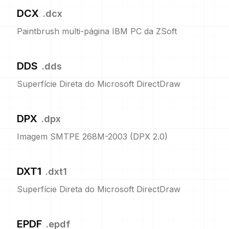
DCX
.
dcx
Paintbrush multi-página IBM PC da ZSoft
DDS
.
dds
Superfície Direta do Microsoft DirectDraw
DPX
.
dpx
Imagem SMTPE 268M-2003 (DPX 2.0)
DXT1
.
dxt1
Superfície Direta do Microsoft DirectDraw
EPDF
.
epdf