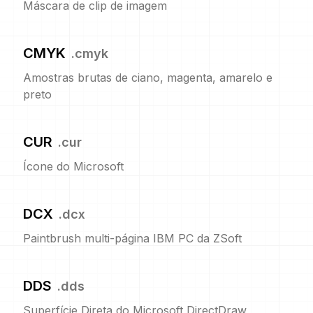
Máscara de clip de imagem
CMYK
.
cmyk
Amostras brutas de ciano, magenta, amarelo e
preto
CUR
.
cur
Ícone do Microsoft
DCX
.
dcx
Paintbrush multi-página IBM PC da ZSoft
DDS
.
dds
Superfície Direta do Microsoft DirectDraw