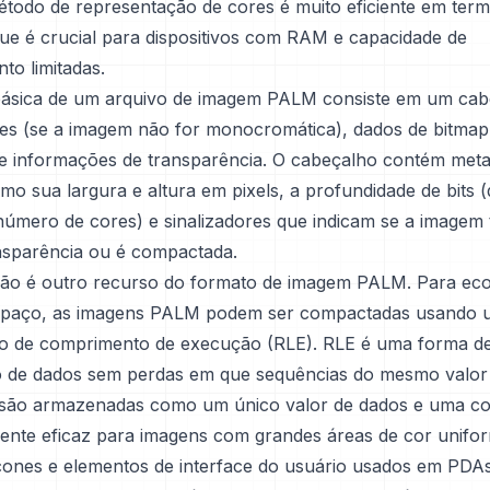
método de representação de cores é muito eficiente em ter
ue é crucial para dispositivos com RAM e capacidade de
o limitadas.
básica de um arquivo de imagem PALM consiste em um ca
res (se a imagem não for monocromática), dados de bitmap
e informações de transparência. O cabeçalho contém met
o sua largura e altura em pixels, a profundidade de bits 
número de cores) e sinalizadores que indicam se a imagem
ansparência ou é compactada.
ão é outro recurso do formato de imagem PALM. Para ec
espaço, as imagens PALM podem ser compactadas usando 
ão de comprimento de execução (RLE). RLE é uma forma d
 de dados sem perdas em que sequências do mesmo valor
são armazenadas como um único valor de dados e uma co
mente eficaz para imagens com grandes áreas de cor unifo
nes e elementos de interface do usuário usados em PDAs