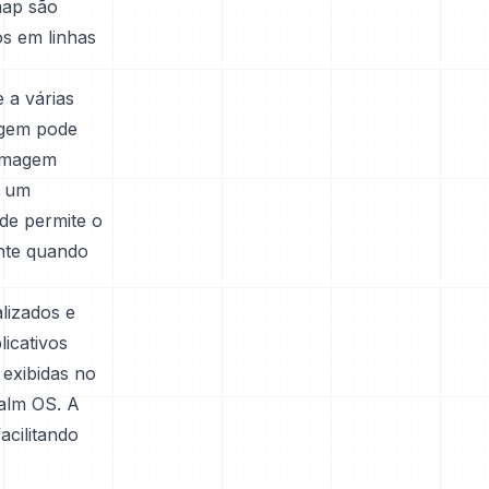
map são
os em linhas
 a várias
agem pode
 imagem
e um
ade permite o
ente quando
lizados e
licativos
 exibidas no
Palm OS. A
acilitando