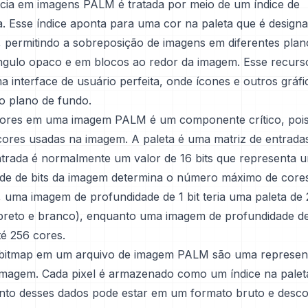
cia em imagens PALM é tratada por meio de um índice de
a. Esse índice aponta para uma cor na paleta que é desig
, permitindo a sobreposição de imagens em diferentes pla
gulo opaco e em blocos ao redor da imagem. Esse recurso
a interface de usuário perfeita, onde ícones e outros gráf
ao plano de fundo.
cores em uma imagem PALM é um componente crítico, pois
cores usadas na imagem. A paleta é uma matriz de entrada
trada é normalmente um valor de 16 bits que representa 
de de bits da imagem determina o número máximo de cores
 uma imagem de profundidade de 1 bit teria uma paleta de 
preto e branco), enquanto uma imagem de profundidade de
té 256 cores.
bitmap em um arquivo de imagem PALM são uma represent
 imagem. Cada pixel é armazenado como um índice na palet
to desses dados pode estar em um formato bruto e desc