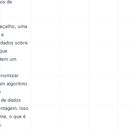
mos de
beçalho, uma
 e
adados sobre
(que
 tem um
onomizar
um algoritmo
e
 de dados
ntagem. Isso
rme, o que é
.