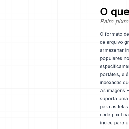
O que
Palm pixm
O formato d
de arquivo gr
armazenar im
populares no
especificamen
portáteis, e 
indexadas qu
As imagens P
suporta uma p
para as tela
cada pixel n
índice para 