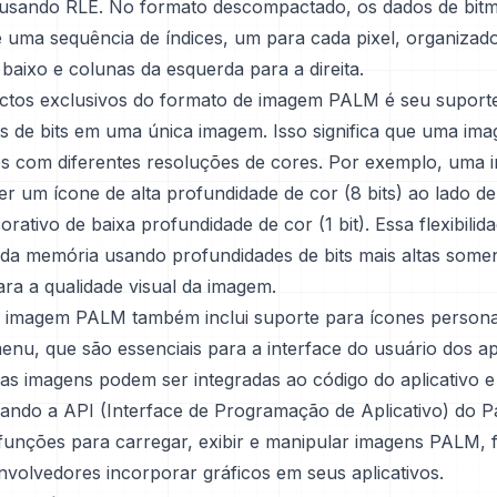
usando RLE. No formato descompactado, os dados de bit
 uma sequência de índices, um para cada pixel, organizad
baixo e colunas da esquerda para a direita.
tos exclusivos do formato de imagem PALM é seu suporte
s de bits em uma única imagem. Isso significa que uma im
es com diferentes resoluções de cores. Por exemplo, uma
r um ícone de alta profundidade de cor (8 bits) ao lado d
rativo de baixa profundidade de cor (1 bit). Essa flexibilid
e da memória usando profundidades de bits mais altas som
ara a qualidade visual da imagem.
 imagem PALM também inclui suporte para ícones persona
enu, que são essenciais para a interface do usuário dos ap
as imagens podem ser integradas ao código do aplicativo e
usando a API (Interface de Programação de Aplicativo) do 
funções para carregar, exibir e manipular imagens PALM, f
nvolvedores incorporar gráficos em seus aplicativos.