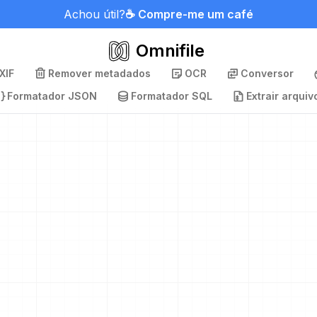
Achou útil?
☕ Compre-me um café
Omnifile
XIF
Remover metadados
OCR
Conversor
Formatador JSON
Formatador SQL
Extrair arquiv