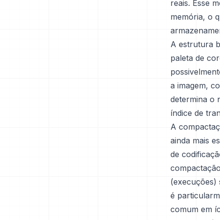
reais. Esse 
memória, o q
armazenament
A estrutura 
paleta de co
possivelment
a imagem, com
determina o 
índice de tr
A compactaç
ainda mais 
de codificaç
compactação
(execuções) 
é particular
comum em íco