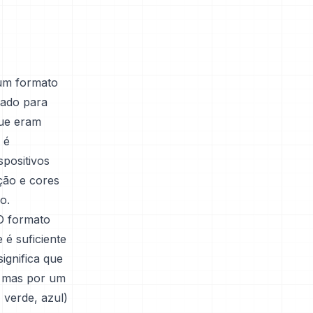
um formato
etado para
que eram
 é
spositivos
ução e cores
o.
 O formato
 é suficiente
ignifica que
, mas por um
 verde, azul)