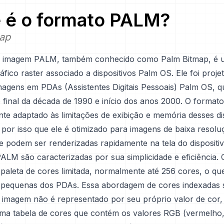
 é o formato
PALM
?
ap
e imagem PALM, também conhecido como Palm Bitmap, é 
áfico raster associado a dispositivos Palm OS. Ele foi proj
agens em PDAs (Assistentes Digitais Pessoais) Palm OS, 
 final da década de 1990 e início dos anos 2000. O formato
te adaptado às limitações de exibição e memória desses di
é por isso que ele é otimizado para imagens de baixa resol
e podem ser renderizadas rapidamente na tela do dispositiv
ALM são caracterizadas por sua simplicidade e eficiência.
aleta de cores limitada, normalmente até 256 cores, o que
s pequenas dos PDAs. Essa abordagem de cores indexadas s
a imagem não é representado por seu próprio valor de cor
uma tabela de cores que contém os valores RGB (vermelho,