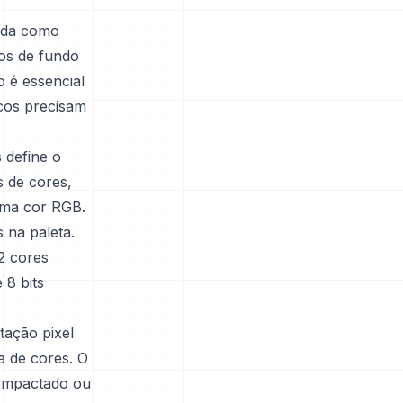
nada como
nos de fundo
 é essencial
icos precisam
 define o
s de cores,
uma cor RGB.
 na paleta.
2 cores
 8 bits
ação pixel
a de cores. O
ompactado ou