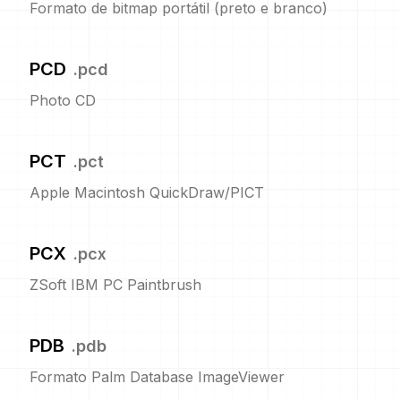
Formato de bitmap portátil (preto e branco)
PCD
.
pcd
Photo CD
PCT
.
pct
Apple Macintosh QuickDraw/PICT
PCX
.
pcx
ZSoft IBM PC Paintbrush
PDB
.
pdb
Formato Palm Database ImageViewer