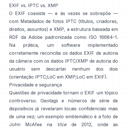
EXIF vs. IPTC vs. XMP
O EXIF coexiste — e às vezes se sobrepõe —
com
Metadados de fotos IPTC
(títulos, criadores,
direitos, assuntos) e
XMP
, a estrutura baseada em
RDF da Adobe padronizada como ISO 16684-1.
Na prática, um software implementado
corretamente reconcilia os dados EXIF de autoria
da câmera com os dados IPTC/XMP de autoria do
usuário sem descartar nenhum dos dois
(
orientação IPTC
;
LoC em XMP
;
LoC em EXIF
).
Privacidade e segurança
Questões de privacidade tornam o EXIF um tópico
controverso. Geotags e números de série de
dispositivos já revelaram locais confidenciais mais
de uma vez; um exemplo emblemático é a foto de
John McAfee na
Vice
de 2012, onde as