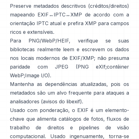
Preserve metadados descritivos (créditos/direitos)
mapeando EXIF↔IPTC↔XMP de acordo com a
orientação IPTC
atual e prefira
XMP
para campos
ricos e extensíveis.
Para PNG/WebP/HEIF, verifique se suas
bibliotecas realmente leem e escrevem os dados
nos locais modernos de EXIF/XMP; não presuma
paridade com JPEG (
PNG eXIf
;
contêiner
WebP
;
Image I/O
).
Mantenha as dependências atualizadas, pois os
metadados são um alvo frequente para ataques a
analisadores (
avisos do libexif
).
Usado com ponderação, o EXIF é um elemento-
chave que alimenta catálogos de fotos, fluxos de
trabalho de direitos e pipelines de visão
computacional. Usado ingenuamente, torna-se