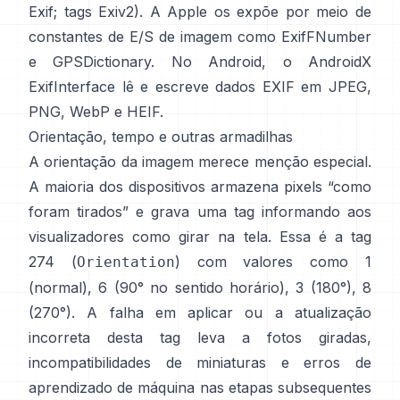
Exif
;
tags Exiv2
). A Apple os expõe por meio de
constantes de E/S de imagem como
ExifFNumber
e
GPSDictionary
. No Android, o
AndroidX
ExifInterface
lê e escreve dados EXIF em JPEG,
PNG, WebP e HEIF.
Orientação, tempo e outras armadilhas
A orientação da imagem merece menção especial.
A maioria dos dispositivos armazena pixels “como
foram tirados” e grava uma tag informando aos
visualizadores como girar na tela. Essa é a tag
274 (
) com valores como 1
Orientation
(normal), 6 (90° no sentido horário), 3 (180°), 8
(270°). A falha em aplicar ou a atualização
incorreta desta tag leva a fotos giradas,
incompatibilidades de miniaturas e erros de
aprendizado de máquina nas etapas subsequentes