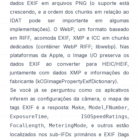
dados EXIF em arquivos PNG (o suporte está
crescendo, e a ordem dos chunks em relação ao
IDAT pode ser importante em algumas
implementações). O WebP, um formato baseado
em RIFF, acomoda EXIF, XMP e ICC em chunks
dedicados (
contêiner WebP RIFF
;
libwebp
). Nas
plataformas da Apple, o
Image I/O
preserva os
dados EXIF ao converter para HEIC/HEIF,
juntamente com dados XMP e informações do
fabricante (
kCGImagePropertyExifDictionary
).
Se você já se perguntou como os aplicativos
inferem as configurações da câmera, o mapa de
tags EXIF é a resposta:
,
,
,
Make
Model
FNumber
,
,
ExposureTime
ISOSpeedRatings
,
, e outros estão
FocalLength
MeteringMode
localizados nos sub-IFDs primários e EXIF (
tags