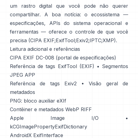
um rastro digital que você pode não querer
compartilhar. A boa notícia: o ecossistema —
especificações, APIs do sistema operacional e
ferramentas — oferece o controle de que você
precisa (
CIPA EXIF
;
ExifTool
;
Exiv2
;
IPTC
;
XMP
).
Leitura adicional e referências
CIPA EXIF DC-008 (portal de especificações)
Referência de tags ExifTool (EXIF)
•
Segmentos
JPEG APP
Referência de tags Exiv2
•
Visão geral de
metadados
PNG: bloco auxiliar eXIf
Contêiner e metadados WebP RIFF
Apple Image I/O
•
kCGImagePropertyExifDictionary
AndroidX ExifInterface