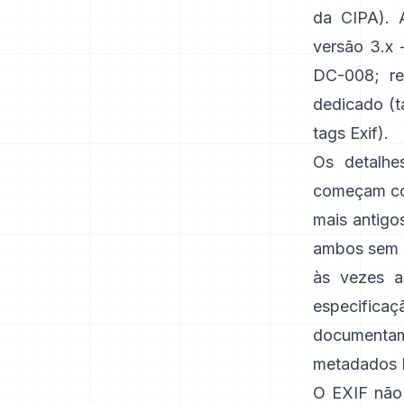
da CIPA
). 
versão 3.x 
DC-008
;
r
dedicado (t
tags Exif
).
Os detalhe
começam co
mais antigo
ambos sem 
às vezes 
especificaç
documenta
metadados 
O EXIF não