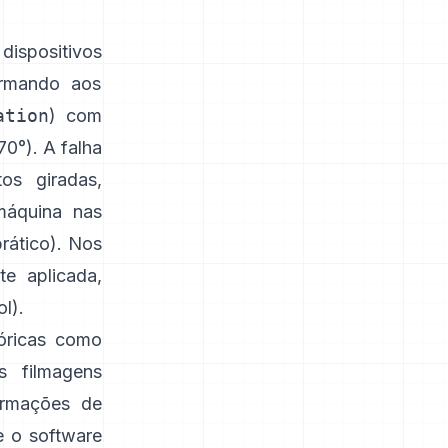
dispositivos
ormando aos
ation
) com
70°). A falha
os giradas,
máquina nas
prático
). Nos
e aplicada,
ol
).
óricas como
 filmagens
formações de
 o software