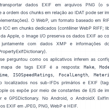
ransportar dados EXIF em arquivos PNG (o su
e a ordem dos chunks em relação ao IDAT pode ser i
plementações). O WebP, um formato baseado em RI
e ICC em chunks dedicados (
contêiner WebP RIFF
;
l
 da Apple, o
Image I/O
preserva os dados EXIF ao co
, juntamente com dados XMP e informações do 
opertyExifDictionary
).
se perguntou como os aplicativos inferem as conf
 mapa de tags EXIF é a resposta:
Make
,
Mod
ime
,
ISOSpeedRatings
,
FocalLength
,
Meter
ão localizados nos sub-IFDs primários e EXIF (
tag
Apple os expõe por meio de constantes de E/S de 
r
e
GPSDictionary
. No Android, o
AndroidX ExifIn
dos EXIF em JPEG, PNG, WebP e HEIF.