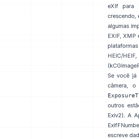
eXIf
para t
crescendo, 
algumas im
EXIF, XMP 
plataformas
HEIC/HEIF
(
kCGImagePr
Se você já 
câmera, o
ExposureT
outros est
Exiv2
). A 
ExifFNumbe
escreve da