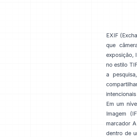
EXIF
(Excha
que câmer
exposição, 
no
estilo TI
a pesquisa
compartil
intencionais
Em um nível
Imagem (IF
marcador A
dentro de u