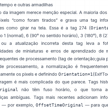
 tempo e outras armadilhas
o da imagem merece menção especial. A maioria dos 
ixels “como foram tirados” e grava uma tag inf
res como girar na tela. Essa é a tag 274 (
Orient
 1 (normal), 6 (90° no sentido horário), 3 (180°), 8 (2
 ou a atualização incorreta desta tag leva a fot
ilidades de miniaturas e erros de aprendizado de 
equentes de processamento (
tag de orientação
;
guia 
de processamento, a normalização é frequentement
camente os pixels e definindo
Orientation=1
(
ExifTo
ragem é mais complicada do que parece. Tags hist
riginal
não têm fuso horário, o que torna as
iriças ambíguas. Tags mais recentes adicionam in
io — por exemplo,
OffsetTimeOriginal
— para que