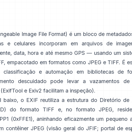
ngeable Image File Format) é um bloco de metadado
as e celulares incorporam em arquivos de ima
lente, data, hora e até mesmo GPS — usando um sis
FF
, empacotado em formatos como
JPEG
e
TIFF
. É e
, classificação e automação em bibliotecas de f
hamento descuidado pode levar a vazamentos de
 (
ExifTool
e
Exiv2
facilitam a inspeção).
 baixo, o EXIF reutiliza a estrutura do Diretório de
D) do formato TIFF e, no formato JPEG, resid
PP1 (0xFFE1), aninhando eficazmente um pequeno a
m contêiner JPEG (
visão geral do JFIF
;
portal de es