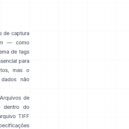
s de captura
gem — como
tema de tags
ssencial para
otos, mas o
 dados não
 Arquivos de
e dentro do
rquivo TIFF
pecificações