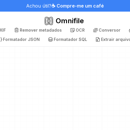
Achou útil?
☕ Compre-me um café
Omnifile
XIF
Remover metadados
OCR
Conversor
Formatador JSON
Formatador SQL
Extrair arquiv