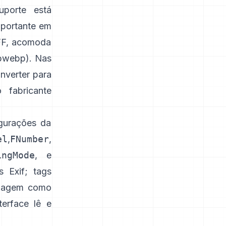
porte está
mportante em
FF, acomoda
ibwebp
). Nas
nverter para
fabricante
igurações da
el
,
FNumber
,
ingMode
, e
s Exif
;
tags
imagem como
terface
lê e