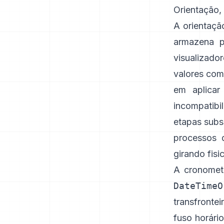
Orientação,
A orientaçã
armazena p
visualizado
valores como
em aplicar
incompatib
etapas subs
processos 
girando fisi
A cronomet
DateTimeO
transfronte
fuso horár