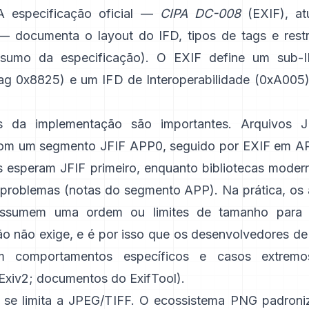
A especificação oficial —
CIPA DC-008
(EXIF), at
— documenta o layout do IFD, tipos de tags e restr
esumo da especificação
). O EXIF define um sub-
ag 0x8825) e um IFD de Interoperabilidade (0xA005)
s da implementação são importantes. Arquivos J
m um segmento JFIF APP0, seguido por EXIF em APP
s esperam JFIF primeiro, enquanto bibliotecas moder
problemas (
notas do segmento APP
). Na prática, os
assumem uma ordem ou limites de tamanho para
ão não exige, e é por isso que os desenvolvedores de
m comportamentos específicos e casos extremo
Exiv2
;
documentos do ExifTool
).
 se limita a JPEG/TIFF. O ecossistema PNG padron