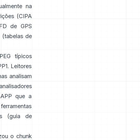
ualmente na
ições (
CIPA
IFD de GPS
 (
tabelas de
PEG típicos
1. Leitores
nas analisam
 analisadores
 APP que a
 ferramentas
s (
guia de
izou o
chunk