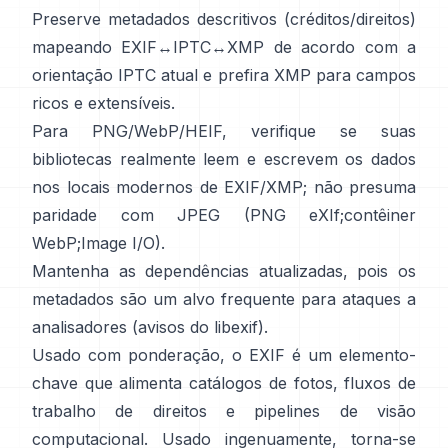
Preserve metadados descritivos (créditos/direitos)
mapeando EXIF↔IPTC↔XMP de acordo com a
orientação IPTC
atual e prefira
XMP
para campos
ricos e extensíveis.
Para PNG/WebP/HEIF, verifique se suas
bibliotecas realmente leem e escrevem os dados
nos locais modernos de EXIF/XMP; não presuma
paridade com JPEG (
PNG eXIf
;
contêiner
WebP
;
Image I/O
).
Mantenha as dependências atualizadas, pois os
metadados são um alvo frequente para ataques a
analisadores (
avisos do libexif
).
Usado com ponderação, o EXIF é um elemento-
chave que alimenta catálogos de fotos, fluxos de
trabalho de direitos e pipelines de visão
computacional. Usado ingenuamente, torna-se