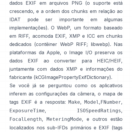
dados EXIF em arquivos PNG (o suporte está
crescendo, e a ordem dos chunks em relação ao
IDAT pode ser importante em algumas
implementações). O WebP, um formato baseado
em RIFF, acomoda EXIF, XMP e ICC em chunks
dedicados (
contêiner WebP RIFF
;
libwebp
). Nas
plataformas da Apple, o
Image I/O
preserva os
dados EXIF ao converter para HEIC/HEIF,
juntamente com dados XMP e informações do
fabricante (
kCGImagePropertyExifDictionary
).
Se você já se perguntou como os aplicativos
inferem as configurações da câmera, o mapa de
tags EXIF é a resposta:
,
,
,
Make
Model
FNumber
,
,
ExposureTime
ISOSpeedRatings
,
, e outros estão
FocalLength
MeteringMode
localizados nos sub-IFDs primários e EXIF (
tags