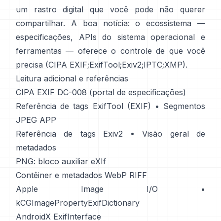
um rastro digital que você pode não querer
compartilhar. A boa notícia: o ecossistema —
especificações, APIs do sistema operacional e
ferramentas — oferece o controle de que você
precisa (
CIPA EXIF
;
ExifTool
;
Exiv2
;
IPTC
;
XMP
).
Leitura adicional e referências
CIPA EXIF DC-008 (portal de especificações)
Referência de tags ExifTool (EXIF)
•
Segmentos
JPEG APP
Referência de tags Exiv2
•
Visão geral de
metadados
PNG: bloco auxiliar eXIf
Contêiner e metadados WebP RIFF
Apple Image I/O
•
kCGImagePropertyExifDictionary
AndroidX ExifInterface