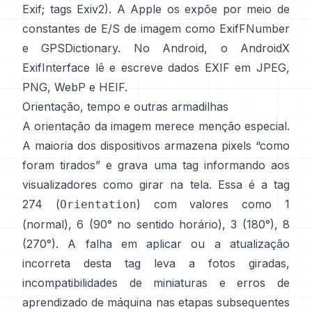
Exif
;
tags Exiv2
). A Apple os expõe por meio de
constantes de E/S de imagem como
ExifFNumber
e
GPSDictionary
. No Android, o
AndroidX
ExifInterface
lê e escreve dados EXIF em JPEG,
PNG, WebP e HEIF.
Orientação, tempo e outras armadilhas
A orientação da imagem merece menção especial.
A maioria dos dispositivos armazena pixels “como
foram tirados” e grava uma tag informando aos
visualizadores como girar na tela. Essa é a tag
274 (
) com valores como 1
Orientation
(normal), 6 (90° no sentido horário), 3 (180°), 8
(270°). A falha em aplicar ou a atualização
incorreta desta tag leva a fotos giradas,
incompatibilidades de miniaturas e erros de
aprendizado de máquina nas etapas subsequentes