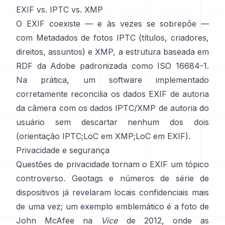
EXIF vs. IPTC vs. XMP
O EXIF coexiste — e às vezes se sobrepõe —
com
Metadados de fotos IPTC
(títulos, criadores,
direitos, assuntos) e
XMP
, a estrutura baseada em
RDF da Adobe padronizada como ISO 16684-1.
Na prática, um software implementado
corretamente reconcilia os dados EXIF de autoria
da câmera com os dados IPTC/XMP de autoria do
usuário sem descartar nenhum dos dois
(
orientação IPTC
;
LoC em XMP
;
LoC em EXIF
).
Privacidade e segurança
Questões de privacidade tornam o EXIF um tópico
controverso. Geotags e números de série de
dispositivos já revelaram locais confidenciais mais
de uma vez; um exemplo emblemático é a foto de
John McAfee na
Vice
de 2012, onde as