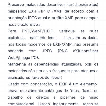
Preserve metadados descritivos (créditos/direitos)
mapeando EXIF↔IPTC↔XMP de acordo com a
orientação IPTC
atual e prefira
XMP
para campos
ricos e extensíveis.
Para PNG/WebP/HEIF, verifique se suas
bibliotecas realmente leem e escrevem os dados
nos locais modernos de EXIF/XMP; não presuma
paridade com JPEG (
PNG eXIf
;
contêiner
WebP
;
Image I/O
).
Mantenha as dependências atualizadas, pois os
metadados são um alvo frequente para ataques a
analisadores (
avisos do libexif
).
Usado com ponderação, o EXIF é um elemento-
chave que alimenta catálogos de fotos, fluxos de
trabalho de direitos e pipelines de visão
computacional. Usado ingenuamente, torna-se