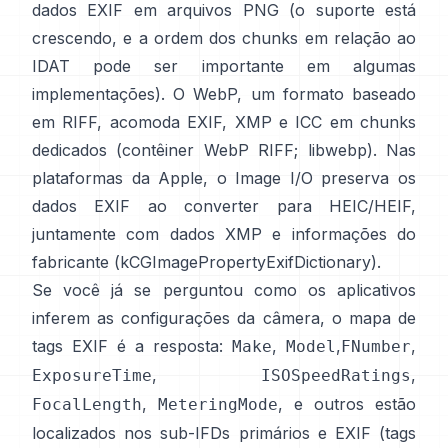
dados EXIF em arquivos PNG (o suporte está
crescendo, e a ordem dos chunks em relação ao
IDAT pode ser importante em algumas
implementações). O WebP, um formato baseado
em RIFF, acomoda EXIF, XMP e ICC em chunks
dedicados (
contêiner WebP RIFF
;
libwebp
). Nas
plataformas da Apple, o
Image I/O
preserva os
dados EXIF ao converter para HEIC/HEIF,
juntamente com dados XMP e informações do
fabricante (
kCGImagePropertyExifDictionary
).
Se você já se perguntou como os aplicativos
inferem as configurações da câmera, o mapa de
tags EXIF é a resposta:
,
,
,
Make
Model
FNumber
,
,
ExposureTime
ISOSpeedRatings
,
, e outros estão
FocalLength
MeteringMode
localizados nos sub-IFDs primários e EXIF (
tags