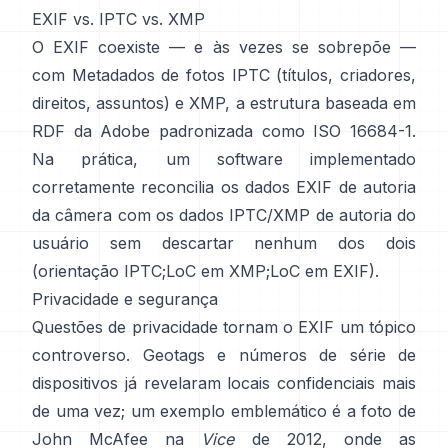
EXIF vs. IPTC vs. XMP
O EXIF coexiste — e às vezes se sobrepõe —
com
Metadados de fotos IPTC
(títulos, criadores,
direitos, assuntos) e
XMP
, a estrutura baseada em
RDF da Adobe padronizada como ISO 16684-1.
Na prática, um software implementado
corretamente reconcilia os dados EXIF de autoria
da câmera com os dados IPTC/XMP de autoria do
usuário sem descartar nenhum dos dois
(
orientação IPTC
;
LoC em XMP
;
LoC em EXIF
).
Privacidade e segurança
Questões de privacidade tornam o EXIF um tópico
controverso. Geotags e números de série de
dispositivos já revelaram locais confidenciais mais
de uma vez; um exemplo emblemático é a foto de
John McAfee na
Vice
de 2012, onde as