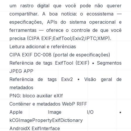
um rastro digital que você pode não querer
compartilhar. A boa notícia: o ecossistema —
especificações, APIs do sistema operacional e
ferramentas — oferece o controle de que você
precisa (
CIPA EXIF
;
ExifTool
;
Exiv2
;
IPTC
;
XMP
).
Leitura adicional e referências
CIPA EXIF DC-008 (portal de especificações)
Referência de tags ExifTool (EXIF)
•
Segmentos
JPEG APP
Referência de tags Exiv2
•
Visão geral de
metadados
PNG: bloco auxiliar eXIf
Contêiner e metadados WebP RIFF
Apple Image I/O
•
kCGImagePropertyExifDictionary
AndroidX ExifInterface