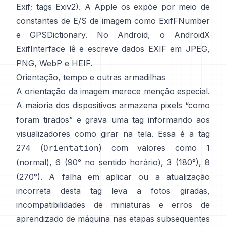
Exif
;
tags Exiv2
). A Apple os expõe por meio de
constantes de E/S de imagem como
ExifFNumber
e
GPSDictionary
. No Android, o
AndroidX
ExifInterface
lê e escreve dados EXIF em JPEG,
PNG, WebP e HEIF.
Orientação, tempo e outras armadilhas
A orientação da imagem merece menção especial.
A maioria dos dispositivos armazena pixels “como
foram tirados” e grava uma tag informando aos
visualizadores como girar na tela. Essa é a tag
274 (
) com valores como 1
Orientation
(normal), 6 (90° no sentido horário), 3 (180°), 8
(270°). A falha em aplicar ou a atualização
incorreta desta tag leva a fotos giradas,
incompatibilidades de miniaturas e erros de
aprendizado de máquina nas etapas subsequentes