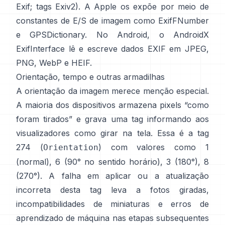
Exif
;
tags Exiv2
). A Apple os expõe por meio de
constantes de E/S de imagem como
ExifFNumber
e
GPSDictionary
. No Android, o
AndroidX
ExifInterface
lê e escreve dados EXIF em JPEG,
PNG, WebP e HEIF.
Orientação, tempo e outras armadilhas
A orientação da imagem merece menção especial.
A maioria dos dispositivos armazena pixels “como
foram tirados” e grava uma tag informando aos
visualizadores como girar na tela. Essa é a tag
274 (
) com valores como 1
Orientation
(normal), 6 (90° no sentido horário), 3 (180°), 8
(270°). A falha em aplicar ou a atualização
incorreta desta tag leva a fotos giradas,
incompatibilidades de miniaturas e erros de
aprendizado de máquina nas etapas subsequentes