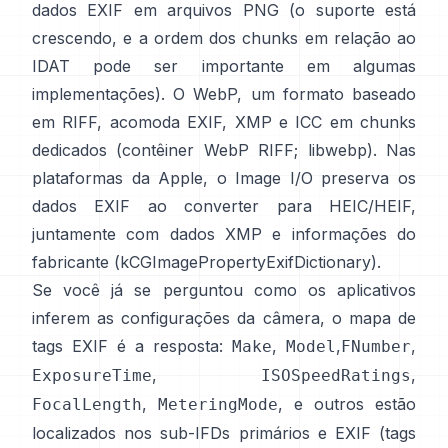
dados EXIF em arquivos PNG (o suporte está
crescendo, e a ordem dos chunks em relação ao
IDAT pode ser importante em algumas
implementações). O WebP, um formato baseado
em RIFF, acomoda EXIF, XMP e ICC em chunks
dedicados (
contêiner WebP RIFF
;
libwebp
). Nas
plataformas da Apple, o
Image I/O
preserva os
dados EXIF ao converter para HEIC/HEIF,
juntamente com dados XMP e informações do
fabricante (
kCGImagePropertyExifDictionary
).
Se você já se perguntou como os aplicativos
inferem as configurações da câmera, o mapa de
tags EXIF é a resposta:
,
,
,
Make
Model
FNumber
,
,
ExposureTime
ISOSpeedRatings
,
, e outros estão
FocalLength
MeteringMode
localizados nos sub-IFDs primários e EXIF (
tags