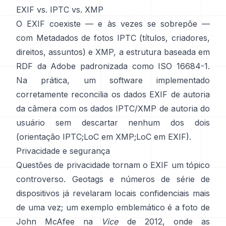
EXIF vs. IPTC vs. XMP
O EXIF coexiste — e às vezes se sobrepõe —
com
Metadados de fotos IPTC
(títulos, criadores,
direitos, assuntos) e
XMP
, a estrutura baseada em
RDF da Adobe padronizada como ISO 16684-1.
Na prática, um software implementado
corretamente reconcilia os dados EXIF de autoria
da câmera com os dados IPTC/XMP de autoria do
usuário sem descartar nenhum dos dois
(
orientação IPTC
;
LoC em XMP
;
LoC em EXIF
).
Privacidade e segurança
Questões de privacidade tornam o EXIF um tópico
controverso. Geotags e números de série de
dispositivos já revelaram locais confidenciais mais
de uma vez; um exemplo emblemático é a foto de
John McAfee na
Vice
de 2012, onde as