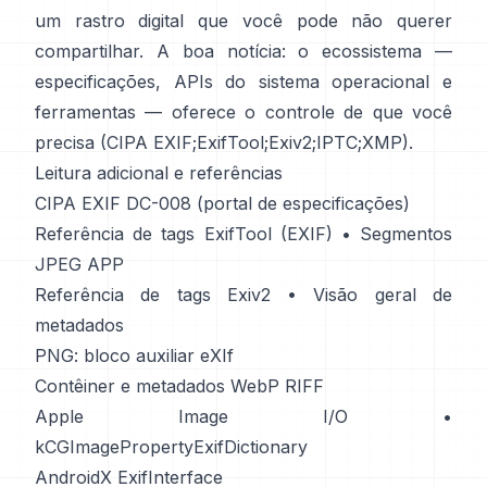
um rastro digital que você pode não querer
compartilhar. A boa notícia: o ecossistema —
especificações, APIs do sistema operacional e
ferramentas — oferece o controle de que você
precisa (
CIPA EXIF
;
ExifTool
;
Exiv2
;
IPTC
;
XMP
).
Leitura adicional e referências
CIPA EXIF DC-008 (portal de especificações)
Referência de tags ExifTool (EXIF)
•
Segmentos
JPEG APP
Referência de tags Exiv2
•
Visão geral de
metadados
PNG: bloco auxiliar eXIf
Contêiner e metadados WebP RIFF
Apple Image I/O
•
kCGImagePropertyExifDictionary
AndroidX ExifInterface