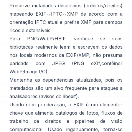
Preserve metadados descritivos (créditos/direitos)
mapeando EXIF↔IPTC↔XMP de acordo com a
orientação IPTC
atual e prefira
XMP
para campos
ricos e extensíveis.
Para PNG/WebP/HEIF, verifique se suas
bibliotecas realmente leem e escrevem os dados
nos locais modernos de EXIF/XMP; não presuma
paridade com JPEG (
PNG eXIf
;
contêiner
WebP
;
Image I/O
).
Mantenha as dependências atualizadas, pois os
metadados são um alvo frequente para ataques a
analisadores (
avisos do libexif
).
Usado com ponderação, o EXIF é um elemento-
chave que alimenta catálogos de fotos, fluxos de
trabalho de direitos e pipelines de visão
computacional. Usado ingenuamente, torna-se