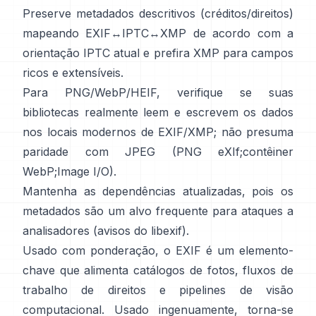
Preserve metadados descritivos (créditos/direitos)
mapeando EXIF↔IPTC↔XMP de acordo com a
orientação IPTC
atual e prefira
XMP
para campos
ricos e extensíveis.
Para PNG/WebP/HEIF, verifique se suas
bibliotecas realmente leem e escrevem os dados
nos locais modernos de EXIF/XMP; não presuma
paridade com JPEG (
PNG eXIf
;
contêiner
WebP
;
Image I/O
).
Mantenha as dependências atualizadas, pois os
metadados são um alvo frequente para ataques a
analisadores (
avisos do libexif
).
Usado com ponderação, o EXIF é um elemento-
chave que alimenta catálogos de fotos, fluxos de
trabalho de direitos e pipelines de visão
computacional. Usado ingenuamente, torna-se