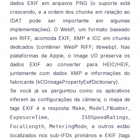
dados EXIF em arquivos PNG (o suporte está
crescendo, e a ordem dos chunks em relação ao
IDAT pode ser importante em algumas
implementações). O WebP, um formato baseado
em RIFF, acomoda EXIF, XMP e ICC em chunks
dedicados (
contêiner WebP RIFF
;
libwebp
). Nas
plataformas da Apple, o
Image I/O
preserva os
dados EXIF ao converter para HEIC/HEIF,
juntamente com dados XMP e informações do
fabricante (
kCGImagePropertyExifDictionary
).
Se você já se perguntou como os aplicativos
inferem as configurações da câmera, o mapa de
tags EXIF é a resposta:
,
,
,
Make
Model
FNumber
,
,
ExposureTime
ISOSpeedRatings
,
, e outros estão
FocalLength
MeteringMode
localizados nos sub-IFDs primários e EXIF (
tags