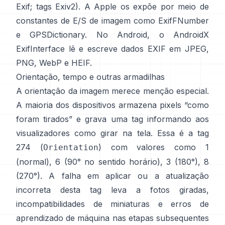
Exif
;
tags Exiv2
). A Apple os expõe por meio de
constantes de E/S de imagem como
ExifFNumber
e
GPSDictionary
. No Android, o
AndroidX
ExifInterface
lê e escreve dados EXIF em JPEG,
PNG, WebP e HEIF.
Orientação, tempo e outras armadilhas
A orientação da imagem merece menção especial.
A maioria dos dispositivos armazena pixels “como
foram tirados” e grava uma tag informando aos
visualizadores como girar na tela. Essa é a tag
274 (
) com valores como 1
Orientation
(normal), 6 (90° no sentido horário), 3 (180°), 8
(270°). A falha em aplicar ou a atualização
incorreta desta tag leva a fotos giradas,
incompatibilidades de miniaturas e erros de
aprendizado de máquina nas etapas subsequentes