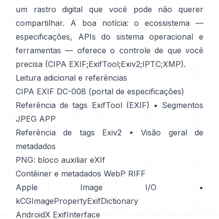
um rastro digital que você pode não querer
compartilhar. A boa notícia: o ecossistema —
especificações, APIs do sistema operacional e
ferramentas — oferece o controle de que você
precisa (
CIPA EXIF
;
ExifTool
;
Exiv2
;
IPTC
;
XMP
).
Leitura adicional e referências
CIPA EXIF DC-008 (portal de especificações)
Referência de tags ExifTool (EXIF)
•
Segmentos
JPEG APP
Referência de tags Exiv2
•
Visão geral de
metadados
PNG: bloco auxiliar eXIf
Contêiner e metadados WebP RIFF
Apple Image I/O
•
kCGImagePropertyExifDictionary
AndroidX ExifInterface