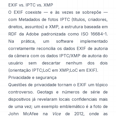
EXIF vs. IPTC vs. XMP
O EXIF coexiste — e às vezes se sobrepõe —
com
Metadados de fotos IPTC
(títulos, criadores,
direitos, assuntos) e
XMP
, a estrutura baseada em
RDF da Adobe padronizada como ISO 16684-1.
Na prática, um software implementado
corretamente reconcilia os dados EXIF de autoria
da câmera com os dados IPTC/XMP de autoria do
usuário sem descartar nenhum dos dois
(
orientação IPTC
;
LoC em XMP
;
LoC em EXIF
).
Privacidade e segurança
Questões de privacidade tornam o EXIF um tópico
controverso. Geotags e números de série de
dispositivos já revelaram locais confidenciais mais
de uma vez; um exemplo emblemático é a foto de
John McAfee na
Vice
de 2012, onde as