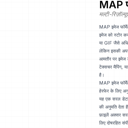
MAP
प
मल्टी-रिज़ॉल
MAP इमेज फॉर्मेट
इमेज को स्टोर क
या GIF जैसे अधिक 
लेकिन इसकी अपनी
आमतौर पर इमेज डे
टेक्सचर मैपिंग, य
है।
MAP इमेज फॉर्मेट
हेरफेर के लिए अन
यह एक सरल डेटा स
की अनुमति देता 
फ़ाइलें अक्सर सर
लिए दोषरहित संप