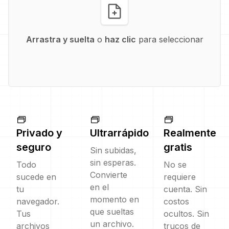
Arrastra y suelta
o
haz clic
para seleccionar
Privado y
Ultrarrápido
Realmente
seguro
gratis
Sin subidas,
sin esperas.
Todo
No se
Convierte
sucede en
requiere
en el
tu
cuenta. Sin
momento en
navegador.
costos
que sueltas
Tus
ocultos. Sin
un archivo.
archivos
trucos de