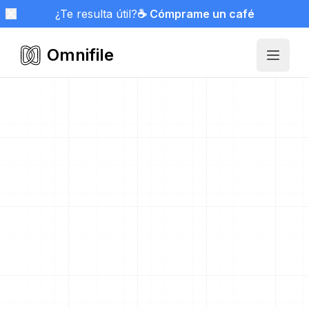
¿Te resulta útil?
☕ Cómprame un café
Omnifile