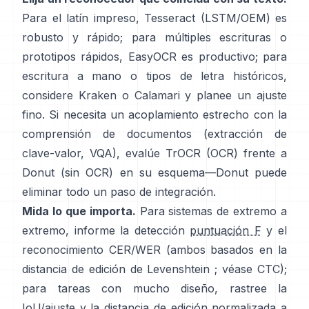
Para el latín impreso,
Tesseract (LSTM/OEM)
es
robusto y rápido; para múltiples escrituras o
prototipos rápidos,
EasyOCR
es productivo; para
escritura a mano o tipos de letra históricos,
considere
Kraken
o
Calamari
y planee un ajuste
fino. Si necesita un acoplamiento estrecho con la
comprensión de documentos (extracción de
clave-valor, VQA), evalúe
TrOCR
(OCR) frente a
Donut
(sin OCR) en su esquema—Donut puede
eliminar todo un paso de integración.
Mida lo que importa.
Para sistemas de extremo a
extremo, informe la detección
puntuación F
y el
reconocimiento CER/WER (ambos basados en la
distancia de edición de Levenshtein ; véase
CTC
);
para tareas con mucho diseño, rastree la
IoU/ajuste y la distancia de edición normalizada a