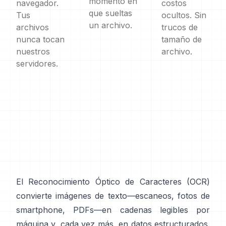
momento en
navegador.
costos
que sueltas
Tus
ocultos. Sin
un archivo.
archivos
trucos de
nunca tocan
tamaño de
nuestros
archivo.
servidores.
El Reconocimiento Óptico de Caracteres (
OCR
)
convierte imágenes de texto—escaneos, fotos de
smartphone, PDFs—en cadenas legibles por
máquina y, cada vez más, en datos estructurados.