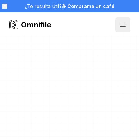
¿Te resulta útil?
☕ Cómprame un café
Omnifile