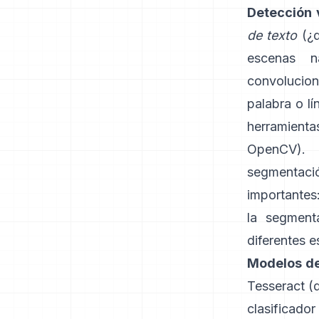
Detección 
de texto
(¿d
escenas n
convolucio
palabra o l
herramient
OpenCV
). 
segmentació
importantes
la segment
diferentes e
Modelos de
Tesseract
(
clasificado