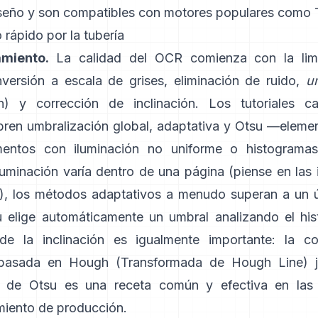
iseño y son compatibles con motores populares como
 rápido por la tubería
miento.
La calidad del OCR comienza con la lim
versión a escala de grises, eliminación de ruido,
u
ón) y corrección de inclinación. Los tutoriales 
en umbralización global,
adaptativa
y
Otsu
—elemen
entos con iluminación no uniforme o histogramas
luminación varía dentro de una página (piense en las 
o), los métodos adaptativos a menudo superan a un 
u elige automáticamente un umbral analizando el hi
de la inclinación es igualmente importante: la c
n basada en Hough (
Transformada de Hough Line
) 
ón de Otsu es una receta común y efectiva en las 
iento de producción.