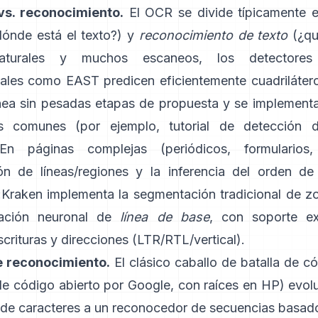
vs. reconocimiento.
El OCR se divide típicamente 
ónde está el texto?) y
reconocimiento de texto
(¿qu
aturales y muchos escaneos, los detectores 
nales como
EAST
predicen eficientemente cuadriláter
ínea sin pesadas etapas de propuesta y se implementa
as comunes (por ejemplo,
tutorial de detección 
En páginas complejas (periódicos, formularios, 
n de líneas/regiones y la inferencia del orden de
:
Kraken
implementa la segmentación tradicional de zo
ación neuronal de
línea de base
, con soporte ex
scrituras y direcciones (LTR/RTL/vertical).
 reconocimiento.
El clásico caballo de batalla de c
de código abierto por Google, con raíces en HP) evol
r de caracteres a un reconocedor de secuencias basa