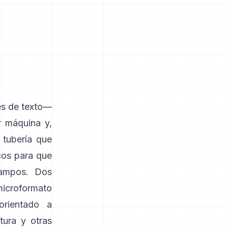
es de texto—
 máquina y,
 tubería que
icos para que
campos. Dos
icroformato
rientado a
tura y otras