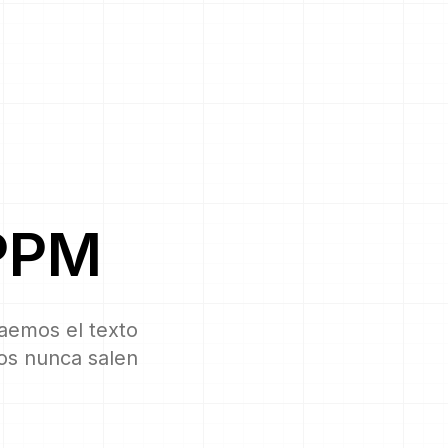
PPM
raemos el texto
vos nunca salen