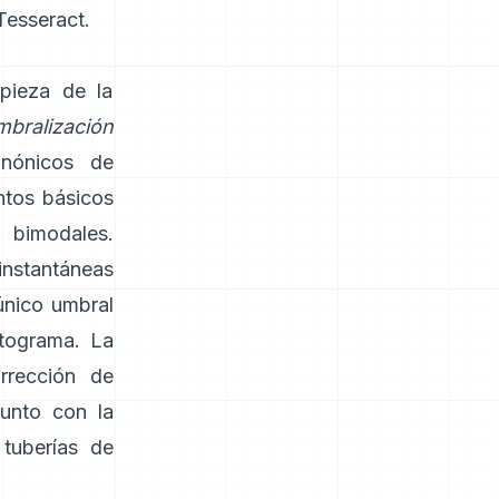
Tesseract
.
pieza de la
mbralización
canónicos de
tos básicos
 bimodales.
instantáneas
único umbral
stograma. La
orrección de
junto con la
tuberías de