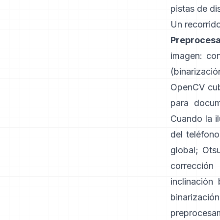
pistas de d
Un recorrido
Preprocesa
imagen: con
(binarizaci
OpenCV cubr
para docum
Cuando la i
del teléfon
global; Ots
corrección 
inclinació
binarizaci
preprocesam