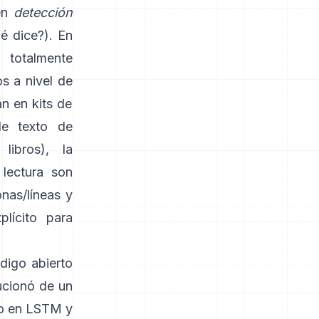
en
detección
é dice?). En
totalmente
os a nivel de
n en kits de
de texto de
libros), la
 lectura son
nas/líneas y
plícito para
ódigo abierto
ucionó de un
do en LSTM y