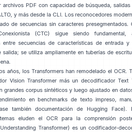
r archivos PDF con capacidad de búsqueda,
salidas
ALTO
, y más desde la CLI. Los reconocedores moder
ado de secuencias sin caracteres presegmentados.
onexionista (CTC)
sigue siendo fundamental, 
s entre secuencias de características de entrada 
 salida; se utiliza ampliamente en tuberías de escri
cena.
mos años, los Transformers han remodelado el OCR.
dor Vision Transformer más un decodificador Text 
n grandes corpus sintéticos y luego ajustado en datos
rendimiento en benchmarks de texto impreso, manu
ase también
documentación de Hugging Face
). 
stemas eluden el OCR para la comprensión poster
Understanding Transformer)
es un codificador-decod