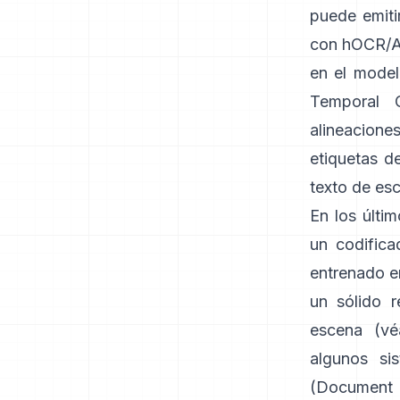
puede emiti
con hOCR/
en el model
Temporal C
alineacione
etiquetas de
texto de es
En los últi
un codifica
entrenado e
un sólido 
escena (vé
algunos si
(Document 