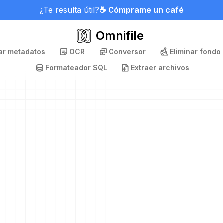
¿Te resulta útil?
☕ Cómprame un café
Omnifile
nar metadatos
OCR
Conversor
Eliminar fondo
Formateador SQL
Extraer archivos