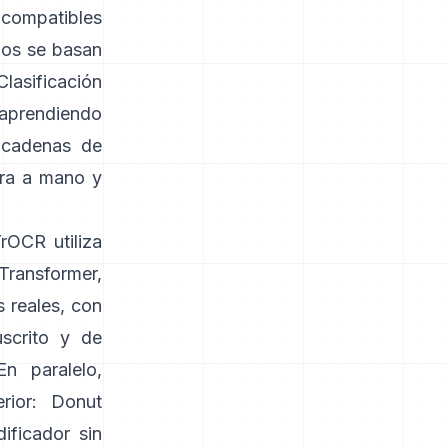
 compatibles
nos se basan
Clasificación
aprendiendo
y cadenas de
tura a mano y
TrOCR
utiliza
Transformer,
 reales, con
scrito y de
En paralelo,
ior:
Donut
ificador sin