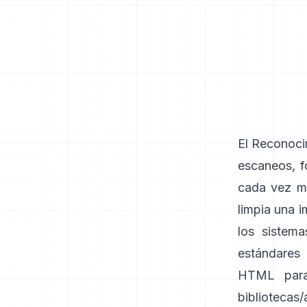
El Reconoci
escaneos, 
cada vez má
limpia una i
los sistem
estándares 
HTML para
bibliotecas