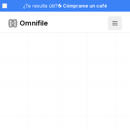
¿Te resulta útil?
☕ Cómprame un café
Omnifile