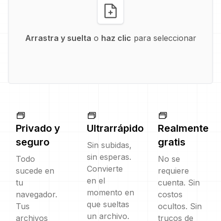
Arrastra y suelta
o
haz clic
para seleccionar
Privado y
Ultrarrápido
Realmente
seguro
gratis
Sin subidas,
sin esperas.
Todo
No se
Convierte
sucede en
requiere
en el
tu
cuenta. Sin
momento en
navegador.
costos
que sueltas
Tus
ocultos. Sin
un archivo.
archivos
trucos de