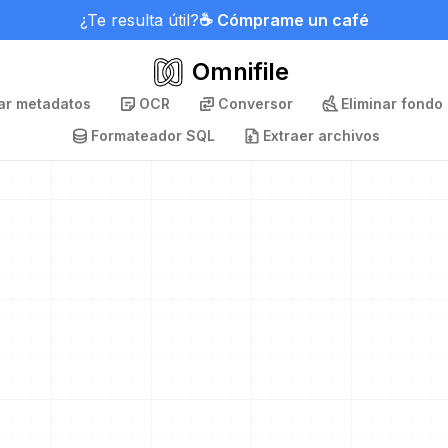
¿Te resulta útil?
☕ Cómprame un café
Omnifile
nar metadatos
OCR
Conversor
Eliminar fondo
Formateador SQL
Extraer archivos