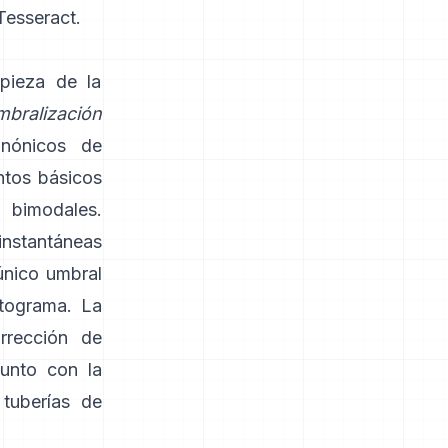
Tesseract
.
pieza de la
mbralización
canónicos de
tos básicos
 bimodales.
instantáneas
único umbral
stograma. La
orrección de
junto con la
tuberías de