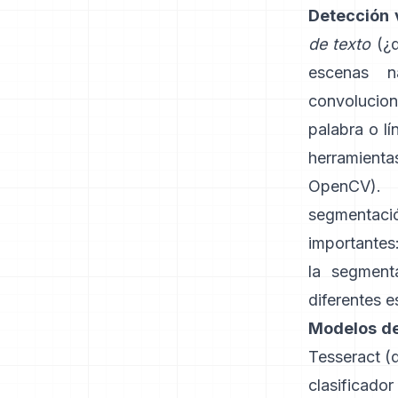
Detección 
de texto
(¿d
escenas n
convolucio
palabra o l
herramient
OpenCV
). 
segmentació
importantes
la segment
diferentes e
Modelos de
Tesseract
(
clasificado