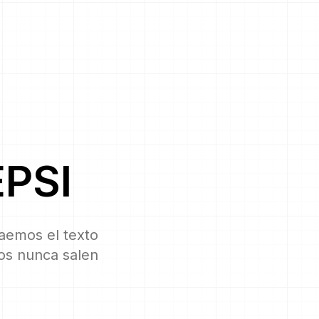
EPSI
raemos el texto
vos nunca salen