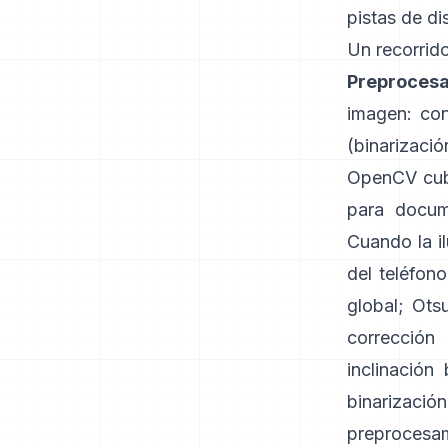
pistas de d
Un recorrido
Preprocesa
imagen: con
(binarizaci
OpenCV cubr
para docum
Cuando la i
del teléfon
global; Ots
corrección 
inclinació
binarizaci
preprocesam