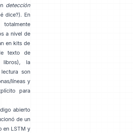
en
detección
é dice?). En
totalmente
os a nivel de
n en kits de
de texto de
libros), la
 lectura son
nas/líneas y
plícito para
ódigo abierto
ucionó de un
do en LSTM y