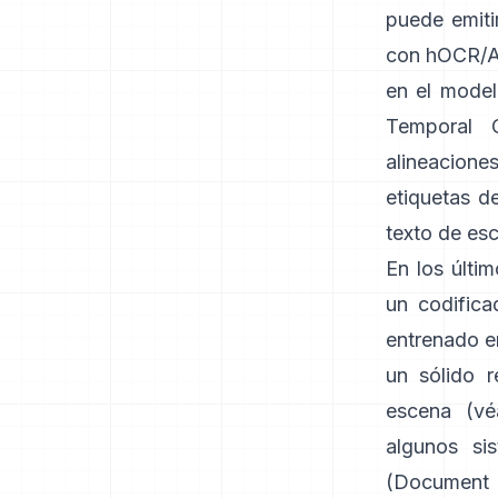
puede emiti
con hOCR/
en el model
Temporal C
alineacione
etiquetas de
texto de es
En los últi
un codifica
entrenado e
un sólido 
escena (vé
algunos si
(Document 