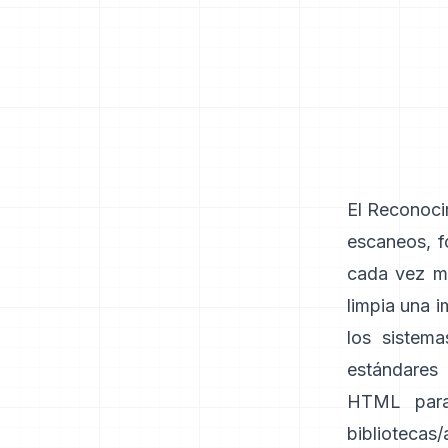
El Reconoci
escaneos, 
cada vez má
limpia una i
los sistem
estándares 
HTML para
bibliotecas