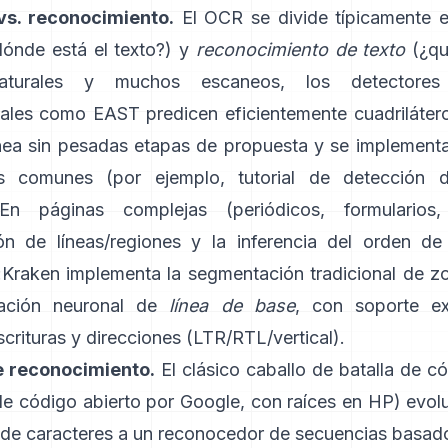
vs. reconocimiento.
El OCR se divide típicamente 
ónde está el texto?) y
reconocimiento de texto
(¿qu
aturales y muchos escaneos, los detectores 
nales como
EAST
predicen eficientemente cuadriláter
ínea sin pesadas etapas de propuesta y se implementa
as comunes (por ejemplo,
tutorial de detección 
En páginas complejas (periódicos, formularios, 
n de líneas/regiones y la inferencia del orden de
:
Kraken
implementa la segmentación tradicional de zo
ación neuronal de
línea de base
, con soporte ex
scrituras y direcciones (LTR/RTL/vertical).
 reconocimiento.
El clásico caballo de batalla de c
de código abierto por Google, con raíces en HP) evol
r de caracteres a un reconocedor de secuencias basa