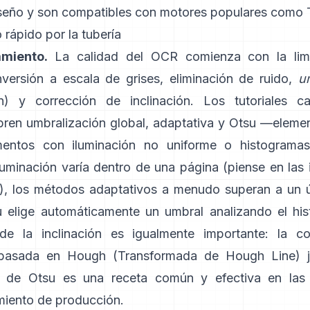
iseño y son compatibles con motores populares como
 rápido por la tubería
miento.
La calidad del OCR comienza con la lim
versión a escala de grises, eliminación de ruido,
u
ón) y corrección de inclinación. Los tutoriales 
en umbralización global,
adaptativa
y
Otsu
—elemen
entos con iluminación no uniforme o histogramas
luminación varía dentro de una página (piense en las 
o), los métodos adaptativos a menudo superan a un 
u elige automáticamente un umbral analizando el hi
de la inclinación es igualmente importante: la c
n basada en Hough (
Transformada de Hough Line
) 
ón de Otsu es una receta común y efectiva en las 
iento de producción.