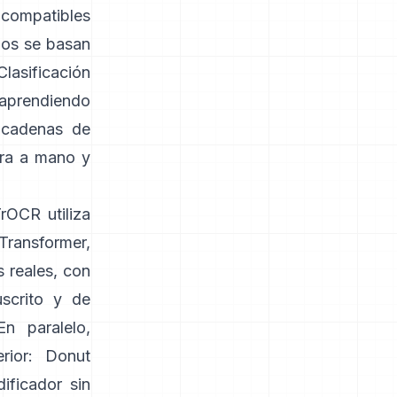
 compatibles
nos se basan
Clasificación
aprendiendo
y cadenas de
tura a mano y
TrOCR
utiliza
Transformer,
 reales, con
scrito y de
En paralelo,
ior:
Donut
ificador sin