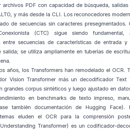
r archivos PDF con capacidad de búsqueda,
salidas
ALTO
, y más desde la CLI. Los reconocedores moder
ado de secuencias sin caracteres presegmentados.
onexionista (CTC)
sigue siendo fundamental, 
s entre secuencias de características de entrada 
 salida; se utiliza ampliamente en tuberías de escri
cena.
mos años, los Transformers han remodelado el OCR.
dor Vision Transformer más un decodificador Text 
n grandes corpus sintéticos y luego ajustado en datos
rendimiento en benchmarks de texto impreso, manu
ase también
documentación de Hugging Face
). 
stemas eluden el OCR para la comprensión poster
Understanding Transformer)
es un codificador-decod