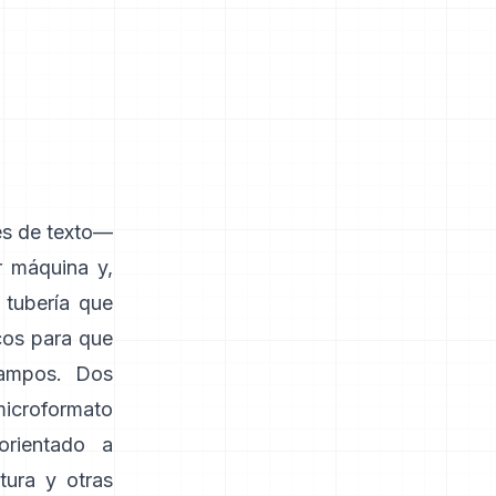
es de texto—
 máquina y,
 tubería que
icos para que
campos. Dos
icroformato
rientado a
tura y otras