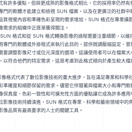
 格式有許多優點，但與更成熟的影像格式相比，它的採用率仍然有
專門的軟體才能建立和檢視 SUN 檔案，以及在更廣泛的社群中
品質視覺內容和準確色彩呈現的需求增加，SUN 格式在專業攝
像需求的組織中正逐漸獲得關注。
 SUN 格式和從 SUN 格式轉換影像的過程需要注重細節，以
用專門的軟體或外掛程式來執行此目的，提供微調壓縮設定、管
需要調整影像尺寸或位元深度的選項。這讓使用者可以在檔案大
，以符合他們的特定需求，這是考慮到此格式傾向於產生較大檔
 影像格式代表了數位影像技術的重大進步，旨在滿足專業和科學
彩準確度和細節保留的需求。儘管它伴隨著與檔案大小和專門軟
像保真度、色彩一致性和可擴充性方面的優點讓它成為許多應用
位影像技術持續演進，SUN 格式在專業、科學和藝術領域中的
影像品質有最高要求的人士的關鍵工具。