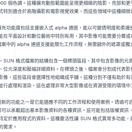
5,000 個色調。這種擴充動態範圍能呈現更細緻的陰影、亮部和
式特別適合於高階攝影和電影視覺效果，而這些領域中這種細微
擴充功能還包括支援嵌入式 alpha 通道，能以可變透明度和柔
能在平面設計和數位藝術中特別有用，其中影像可能需要分層或
檔案中的 alpha 通道支援能簡化工作流程，無需額外的遮罩或
，SUN 格式檔案的結構包含一個標頭區段，其中包含影像的元
、位元深度和壓縮詳細資料。在標頭之後，檔案會分割成代表影
影像，這些區段會選擇性地組織成平鋪。這種分割不僅有助於有
並行處理和渲染，這在處理非常大型影像或在資源受限的環境中
較創新的功能之一是它能適應不同的工作流程和使用案例。透過可
檔案可以承載超出基本影像資料的各種資訊。這可能包括版權資訊
特定於應用程式的資料。這種靈活性讓 SUN 格式異常多功能，
的需求。