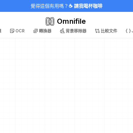
覺得這個有用嗎？
☕ 請我喝杯咖啡
Omnifile
據
OCR
轉換器
背景移除器
比較文件