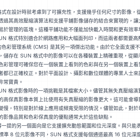
 格式在設計時就考慮到了可擴充性，支援幾乎任何尺寸的影像，
透過其高效壓縮演算法和支援平鋪影像儲存的結合來實現的，讓
易於管理的區塊。這種平鋪功能不僅能加快載入時間和更有效率
SUN 格式特別適合於網路應用和大幅面列印，而這兩者都需要高
的色彩管理系統 (CMS) 是其另一項傑出功能。由於它全面支援
，儲存在 SUN 格式中的影像可以在各種裝置上精確重現，從顯
色彩管理可確保您在一個裝置上看到的色彩與在另一個裝置上看
者都已正確校正。對於平面設計、攝影和數位媒體的專業人士來
非常寶貴。
SUN 格式影像時的一項挑戰是其檔案大小。儘管其無失真壓縮演
的高保真影像本質上比使用有失真壓縮的影像更大。這可能會導
變慢，特別是對於線上應用或頻寬受限的情況。儘管如此，對於
的影像品質和色彩保真度的優點通常大於這些缺點。
值得一提的另一個面向是它支援擴充動態範圍和位元深度。與只能
的標準 8 位元影像不同，SUN 格式支援每個通道最高 16 位元