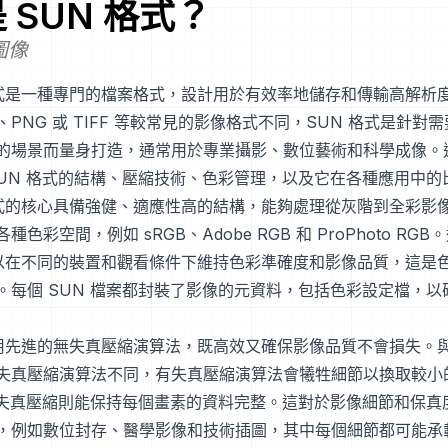
是
SUN
格式？
圖像
格式是一種專門的檔案格式，設計用於有效率地儲存和傳輸高解析
G、PNG 或 TIFF 等較常見的影像格式不同，SUN 格式是針對
的場景而量身打造，通常用於專業攝影、數位藝術和科學成像。
SUN 格式的結構、壓縮技術、色彩管理，以及它在各種應用中的
格式的核心具備強健、適應性高的結構，能夠處理從灰階到全彩影
色彩空間，例如 sRGB、Adobe RGB 和 ProPhoto RG
可以在不同的裝置和觀看條件下維持色彩準確度和影像品質，這是
。每個 SUN 檔案都封裝了影像的元資料，包括色彩設定檔，以
採用先進的無失真壓縮演算法，既高效又確保影像品質不會損失。與 
失真壓縮演算法不同，有失真壓縮演算法會犧牲細節以換取較小
的無失真壓縮則能保持每個畫素的資料完整。這對於影像細節和保真
，例如數位封存、醫學影像和技術插圖，其中每個細節都可能承