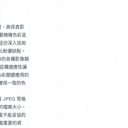
度、高保真影
需要精確色彩呈
這份深入技術
比較優缺點。
像的各種影像類
B。這種適應性讓
色彩關鍵應用的
確保一致的色
JPEG 等格
的檔案大小，
度不能妥協的
載重要的資