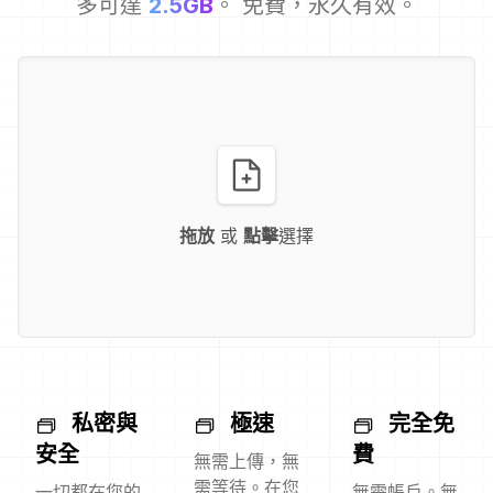
多可達
2.5GB
。 免費，永久有效。
拖放
或
點擊
選擇
私密與
極速
完全免
安全
費
無需上傳，無
需等待。在您
一切都在您的
無需帳戶。無