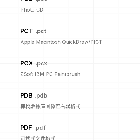
Photo CD
PCT
.
pct
Apple Macintosh QuickDraw/PICT
PCX
.
pcx
ZSoft IBM PC Paintbrush
PDB
.
pdb
棕櫚數據庫圖像查看器格式
PDF
.
pdf
可攜式文件格式