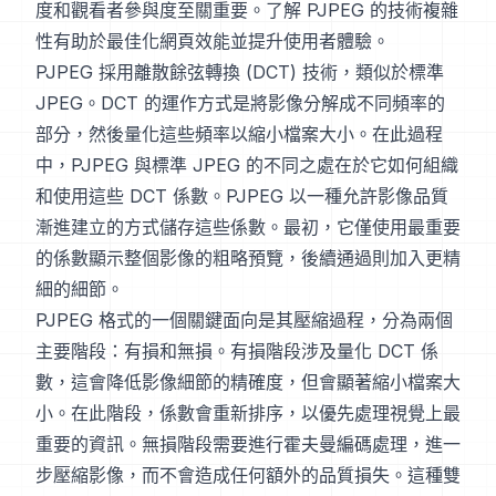
度和觀看者參與度至關重要。了解 PJPEG 的技術複雜
性有助於最佳化網頁效能並提升使用者體驗。
PJPEG 採用離散餘弦轉換 (DCT) 技術，類似於標準
JPEG。DCT 的運作方式是將影像分解成不同頻率的
部分，然後量化這些頻率以縮小檔案大小。在此過程
中，PJPEG 與標準 JPEG 的不同之處在於它如何組織
和使用這些 DCT 係數。PJPEG 以一種允許影像品質
漸進建立的方式儲存這些係數。最初，它僅使用最重要
的係數顯示整個影像的粗略預覽，後續通過則加入更精
細的細節。
PJPEG 格式的一個關鍵面向是其壓縮過程，分為兩個
主要階段：有損和無損。有損階段涉及量化 DCT 係
數，這會降低影像細節的精確度，但會顯著縮小檔案大
小。在此階段，係數會重新排序，以優先處理視覺上最
重要的資訊。無損階段需要進行霍夫曼編碼處理，進一
步壓縮影像，而不會造成任何額外的品質損失。這種雙