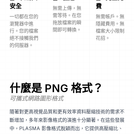
安全
費
無需上傳，無
需等待。在您
一切都在您的
無需帳戶。無
拖放檔案的瞬
瀏覽器中進
隱藏費用。無
間即可轉換。
行。您的檔案
檔案大小限制
絕不接觸我們
花招。
的伺服器。
什麼是
PNG
格式？
可攜式網路圖形格式
隨著對更高視覺品質和更有效率資料壓縮技術的需求不
斷增加，多年來影像格式的演進十分顯著。在這些發展
中，PLASMA 影像格式脫穎而出，它提供高壓縮比、