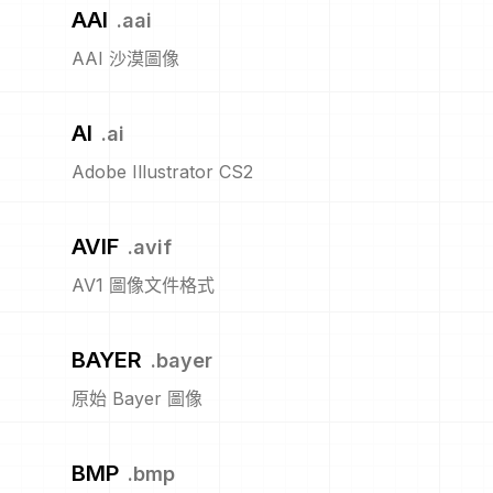
AAI
.
aai
AAI 沙漠圖像
AI
.
ai
Adobe Illustrator CS2
AVIF
.
avif
AV1 圖像文件格式
BAYER
.
bayer
原始 Bayer 圖像
BMP
.
bmp