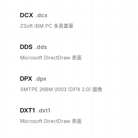
DCX
.
dcx
ZSoft IBM PC 多頁畫筆
DDS
.
dds
Microsoft DirectDraw 表面
DPX
.
dpx
SMTPE 268M-2003 (DPX 2.0) 圖像
DXT1
.
dxt1
Microsoft DirectDraw 表面