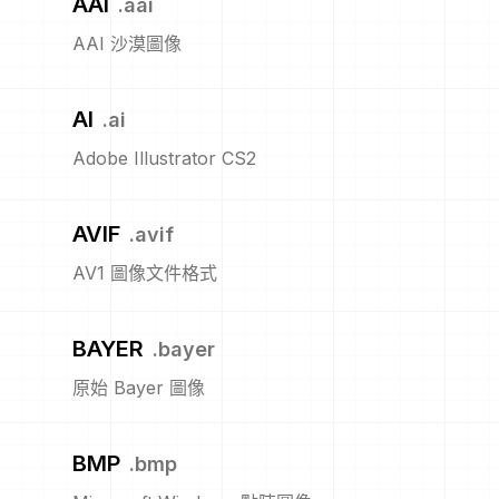
AAI
.
aai
AAI 沙漠圖像
AI
.
ai
Adobe Illustrator CS2
AVIF
.
avif
AV1 圖像文件格式
BAYER
.
bayer
原始 Bayer 圖像
BMP
.
bmp