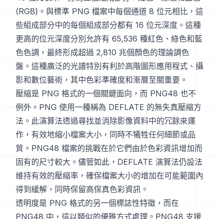
(RGB)。與標準 PNG 檔案中每個通道 8 位元相比，這
些組成部分中的每個組成部分都有 16 位元深度。這種
更高的位元深度分別允許有 65,536 種紅色、綠色和藍
色色調，最終形成超過 2,810 兆個顏色的理論調色
盤。這種廣泛的光譜特別有利於高階圖形應用程式、攝
影和數位藝術，其中色彩準確度和漸層至關重要。
壓縮是 PNG 格式的一個關鍵面向，而 PNG48 也不
例外。PNG 使用一種稱為 DEFLATE 的無失真壓縮方
法。此演算法透過尋找並消除影像資料中的冗餘來運
作，有效地縮小檔案大小，同時不犧牲任何細節或品
質。PNG48 檔案的挑戰在於它們由於色彩資訊增加而
固有的尺寸較大。儘管如此，DEFLATE 演算法仍設法
維持有效的壓縮率，確保檔案大小的增加在可能範圍內
得到緩解，同時保留高保真色彩資訊。
透明度是 PNG 格式的另一個標誌性特徵，而在
PNG48 中，這以類似的優雅方式處理。PNG48 支援