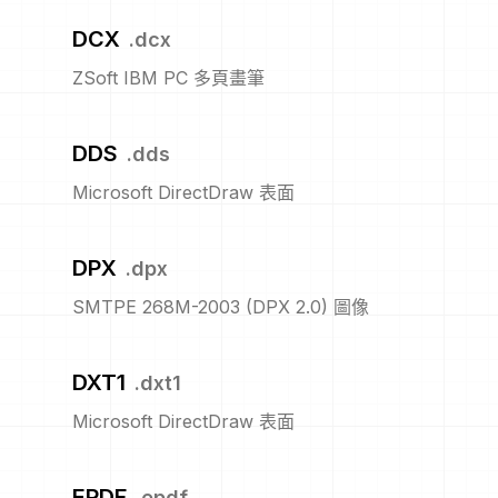
DCX
.
dcx
ZSoft IBM PC 多頁畫筆
DDS
.
dds
Microsoft DirectDraw 表面
DPX
.
dpx
SMTPE 268M-2003 (DPX 2.0) 圖像
DXT1
.
dxt1
Microsoft DirectDraw 表面
EPDF
.
epdf