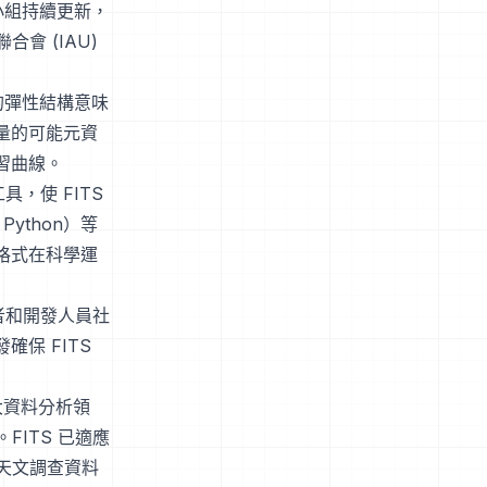
作小組持續更新，
會 (IAU)
案的彈性結構意味
大量的可能元資
習曲線。
，使 FITS
Python）等
該格式在科學運
者和開發人員社
保 FITS
和大資料分析領
ITS 已適應
天文調查資料