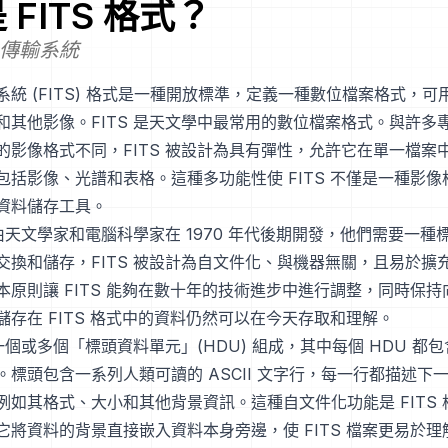
是
FITS
格式？
傳輸系統
系統 (FITS) 格式是一種開放標準，定義一種數位檔案格式，可
和其他影像。FITS 是天文學中最常用的數位檔案格式。與許多
的影像格式不同，FITS 被設計為具有彈性，允許它在單一檔案
包括影像、光譜和表格。這種多功能性使 FITS 不僅是一種影
資料儲存工具。
是由天文學家和電腦科學家在 1970 年代後期開發，他們需要一
交換和儲存，FITS 被設計為自文件化、與機器無關，且易於擴
本原則讓 FITS 能夠在數十年的技術進步中進行調整，同時保
儲存在 FITS 格式中的資料仍然可以在今天存取和理解。
由一個或多個「標頭資料單元」(HDU) 組成，其中每個 HDU 都
。標頭包含一系列人類可讀的 ASCII 文字行，每一行都描述下
例如其格式、大小和其他背景資訊。這種自文件化功能是 FITS
它將資料的背景直接嵌入資料本身旁邊，使 FITS 檔案更易於理