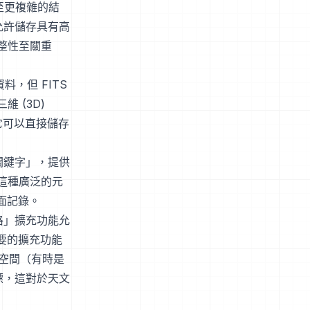
至更複雜的結
允許儲存具有高
整性至關重
料，但 FITS
 (3D)
它可以直接儲存
關鍵字」，提供
這種廣泛的元
面記錄。
格」擴充功能允
重要的擴充功能
的空間（有時是
標，這對於天文