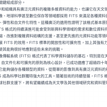
關鍵組成部分。
式儲存和組織具有廣泛元資料的複雜多維資料的能力，也讓它在天文
像、地球科學甚至數位保存等領域都採用 FITS 來滿足各種資
、彈性和自文件化特性。這種廣泛的適用性證明了該格式基本原
ITS 格式的持續演進可能會受到新興科學領域的需求和數位資料
縮、改進對複雜資料結構的支援，甚至更先進的元資料功能等領
 FITS 的效用。FITS 標準的開放性和可擴充性，加上其強
使其能夠很好地應對這些未來的挑戰。
傳輸系統 (FITS) 格式代表了科學資料儲存的基石，特別是在
彈性、自文件化和可擴充的原則為核心設計，已成功適應了超過四十
它能夠儲存各種類型的資料，從簡單的影像到具有廣泛元資料的
TS 成為科學社群獨特強大的工具。隨著技術的持續發展，FITS
球社群支援下，將有望繼續成為天文學及其他領域研究和資料管