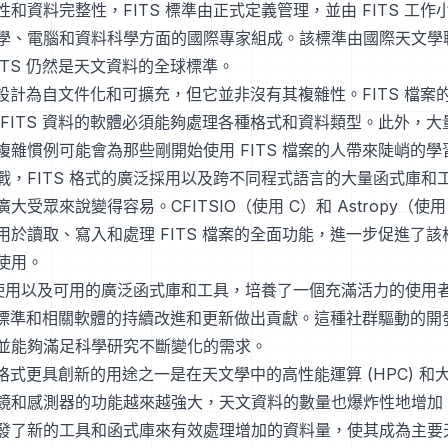
和資料完整性，FITS 標準由正式定義管理，並由 FITS 工
學、電腦和資料科學方面的國際專家組成。該標準由國際天文學聯合
ITS 仍然是天文資料的全球標準。
 被設計為自文件化和可擴充，但它並非沒有其複雜性。FITS 檔
 FITS 資料的軟體必須能夠處理各種格式和資料類型。此外，
複雜慣例可能會為那些剛開始使用 FITS 檔案的人帶來陡峭的學
，FITS 格式的廣泛採用以及跨不同程式語言的大量函式庫和工具
受眾來說變得容易。CFITSIO（使用 C）和 Astropy（使用 
用於讀取、寫入和處理 FITS 檔案的全面功能，進一步促進了
使用。
廣泛使用以及可用的廣泛函式庫和工具，培養了一個充滿活力的使用
S 標準和相關軟體的持續改進和更新做出貢獻。這種社群驅動的開發確
並能夠滿足科學研究不斷變化的需求。
S 格式更具創新的用途之一是在天文學中的高性能運算 (HPC) 
鏡和感測器的功能越來越強大，天文資料的數量也爆炸性地增加。F
發了新的工具和函式庫來有效處理增加的資料量，使其成為主要