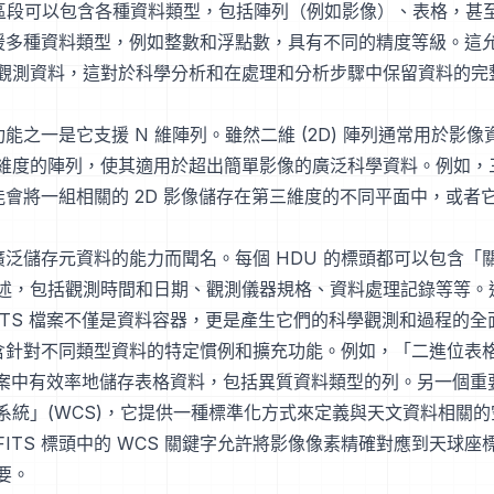
料區段可以包含各種資料類型，包括陣列（例如影像）、表格，甚
 支援多種資料類型，例如整數和浮點數，具有不同的精度等級。這
觀測資料，這對於科學分析和在處理和分析步驟中保留資料的完
鍵功能之一是它支援 N 維陣列。雖然二維 (2D) 陣列通常用於影像資
維度的陣列，使其適用於超出簡單影像的廣泛科學資料。例如，三維
可能會將一組相關的 2D 影像儲存在第三維度的不同平面中，或者
以其廣泛儲存元資料的能力而聞名。每個 HDU 的標頭都可以包含「
述，包括觀測時間和日期、觀測儀器規格、資料處理記錄等等。
FITS 檔案不僅是資料容器，更是產生它們的科學觀測和過程的全
準包含針對不同類型資料的特定慣例和擴充功能。例如，「二進位表
S 檔案中有效率地儲存表格資料，包括異質資料類型的列。另一個
系統」(WCS)，它提供一種標準化方式來定義與天文資料相關
FITS 標頭中的 WCS 關鍵字允許將影像像素精確對應到天球座
要。