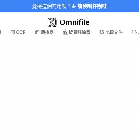
覺得這個有用嗎？
☕ 請我喝杯咖啡
Omnifile
據
OCR
轉換器
背景移除器
比較文件