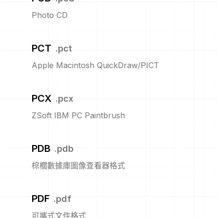
Photo CD
PCT
.
pct
Apple Macintosh QuickDraw/PICT
PCX
.
pcx
ZSoft IBM PC Paintbrush
PDB
.
pdb
棕櫚數據庫圖像查看器格式
PDF
.
pdf
可攜式文件格式