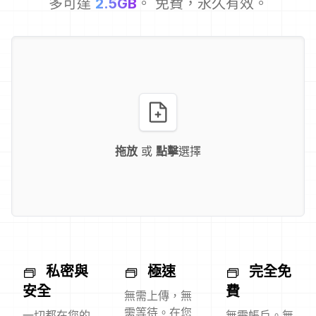
多可達
2.5GB
。 免費，永久有效。
拖放
或
點擊
選擇
私密與
極速
完全免
安全
費
無需上傳，無
需等待。在您
一切都在您的
無需帳戶。無