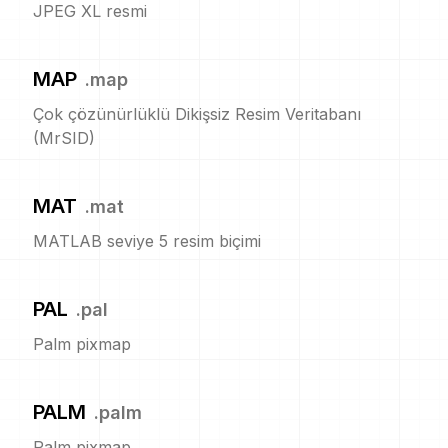
JPEG XL resmi
MAP
.
map
Çok çözünürlüklü Dikişsiz Resim Veritabanı
(MrSID)
MAT
.
mat
MATLAB seviye 5 resim biçimi
PAL
.
pal
Palm pixmap
PALM
.
palm
Palm pixmap