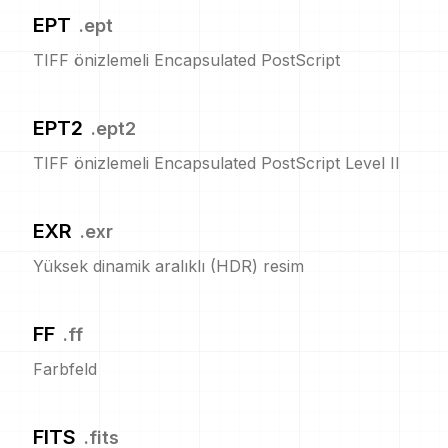
EPT
.
ept
TIFF önizlemeli Encapsulated PostScript
EPT2
.
ept2
TIFF önizlemeli Encapsulated PostScript Level II
EXR
.
exr
Yüksek dinamik aralıklı (HDR) resim
FF
.
ff
Farbfeld
FITS
.
fits