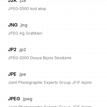
J2K
.
j2k
JPEG-2000 kod akışı
JNG
.
jng
JPEG Ağ Grafikleri
JP2
.
jp2
JPEG-2000 Dosya Biçimi Sözdizimi
JPE
.
jpe
Joint Photographic Experts Group JFIF biçimi
JPEG
.
jpeg