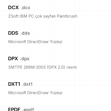
DCX
.
dcx
ZSoft IBM PC çok sayfalı Paintbrush
DDS
.
dds
Microsoft DirectDraw Yüzeyi
DPX
.
dpx
SMTPE 268M-2003 (DPX 2.0) resmi
DXT1
.
dxt1
Microsoft DirectDraw Yüzeyi
EPDF
.
epdf