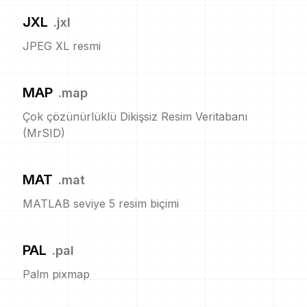
JXL
.
jxl
JPEG XL resmi
MAP
.
map
Çok çözünürlüklü Dikişsiz Resim Veritabanı
(MrSID)
MAT
.
mat
MATLAB seviye 5 resim biçimi
PAL
.
pal
Palm pixmap