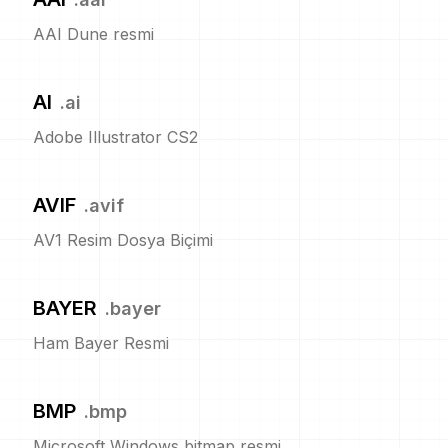
AAI Dune resmi
AI
.
ai
Adobe Illustrator CS2
AVIF
.
avif
AV1 Resim Dosya Biçimi
BAYER
.
bayer
Ham Bayer Resmi
BMP
.
bmp
Microsoft Windows bitmap resmi