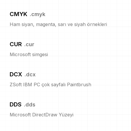
CMYK
.
cmyk
Ham siyan, magenta, sarı ve siyah örnekleri
CUR
.
cur
Microsoft simgesi
DCX
.
dcx
ZSoft IBM PC çok sayfalı Paintbrush
DDS
.
dds
Microsoft DirectDraw Yüzeyi