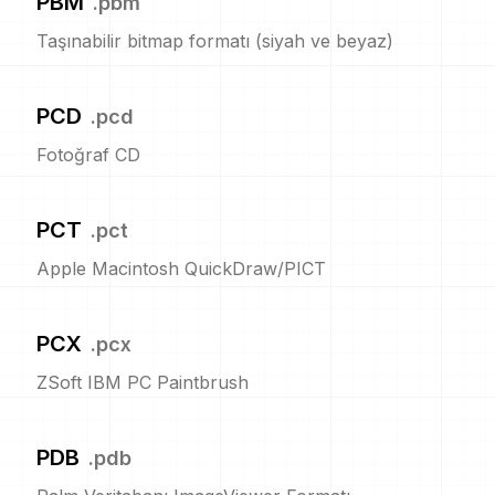
PBM
.
pbm
Taşınabilir bitmap formatı (siyah ve beyaz)
PCD
.
pcd
Fotoğraf CD
PCT
.
pct
Apple Macintosh QuickDraw/PICT
PCX
.
pcx
ZSoft IBM PC Paintbrush
PDB
.
pdb