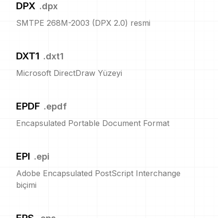
DPX
.
dpx
SMTPE 268M-2003 (DPX 2.0) resmi
DXT1
.
dxt1
Microsoft DirectDraw Yüzeyi
EPDF
.
epdf
Encapsulated Portable Document Format
EPI
.
epi
Adobe Encapsulated PostScript Interchange
biçimi