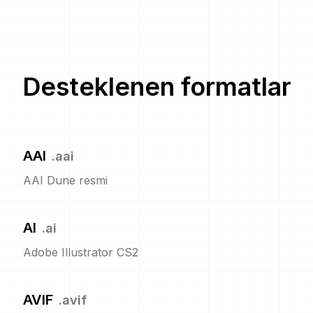
Desteklenen formatlar
AAI
.
aai
AAI Dune resmi
AI
.
ai
Adobe Illustrator CS2
AVIF
.
avif