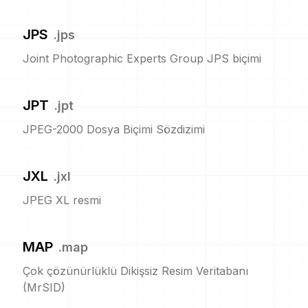
JPS
.
jps
Joint Photographic Experts Group JPS biçimi
JPT
.
jpt
JPEG-2000 Dosya Biçimi Sözdizimi
JXL
.
jxl
JPEG XL resmi
MAP
.
map
Çok çözünürlüklü Dikişsiz Resim Veritabanı
(MrSID)