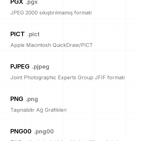
PGX
.
pgx
JPEG 2000 sıkıştırılmamış formatı
PICT
.
pict
Apple Macintosh QuickDraw/PICT
PJPEG
.
pjpeg
Joint Photographic Experts Group JFIF formatı
PNG
.
png
Taşınabilir Ağ Grafikleri
PNG00
.
png00