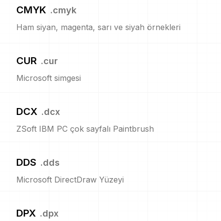
CMYK
.
cmyk
Ham siyan, magenta, sarı ve siyah örnekleri
CUR
.
cur
Microsoft simgesi
DCX
.
dcx
ZSoft IBM PC çok sayfalı Paintbrush
DDS
.
dds
Microsoft DirectDraw Yüzeyi
DPX
.
dpx