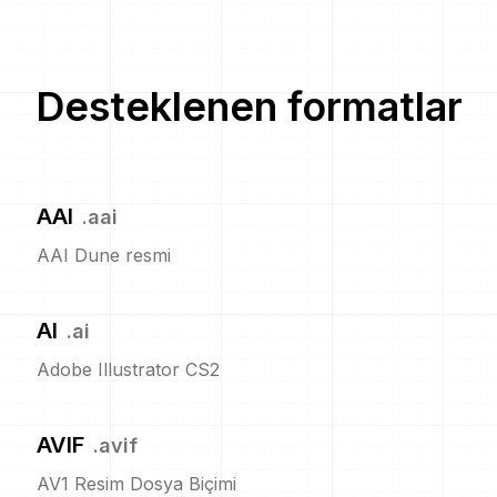
Desteklenen formatlar
AAI
.
aai
AAI Dune resmi
AI
.
ai
Adobe Illustrator CS2
AVIF
.
avif
AV1 Resim Dosya Biçimi