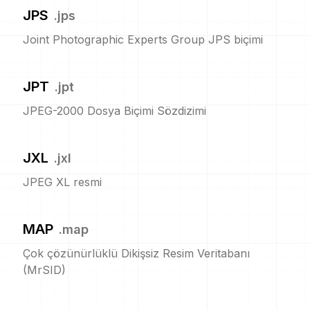
JPS
.
jps
Joint Photographic Experts Group JPS biçimi
JPT
.
jpt
JPEG-2000 Dosya Biçimi Sözdizimi
JXL
.
jxl
JPEG XL resmi
MAP
.
map
Çok çözünürlüklü Dikişsiz Resim Veritabanı
(MrSID)