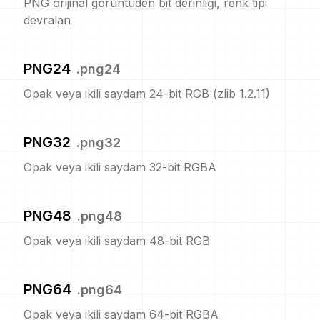
PNG orijinal görüntüden bit derinliği, renk tipi
devralan
PNG24
.
png24
Opak veya ikili saydam 24-bit RGB (zlib 1.2.11)
PNG32
.
png32
Opak veya ikili saydam 32-bit RGBA
PNG48
.
png48
Opak veya ikili saydam 48-bit RGB
PNG64
.
png64
Opak veya ikili saydam 64-bit RGBA