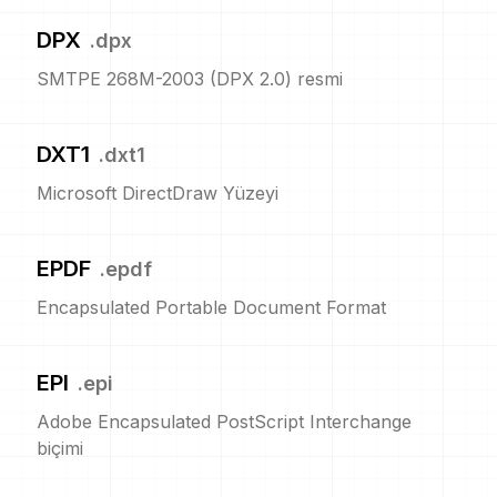
DPX
.
dpx
SMTPE 268M-2003 (DPX 2.0) resmi
DXT1
.
dxt1
Microsoft DirectDraw Yüzeyi
EPDF
.
epdf
Encapsulated Portable Document Format
EPI
.
epi
Adobe Encapsulated PostScript Interchange
biçimi