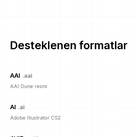
Desteklenen formatlar
AAI
.
aai
AAI Dune resmi
AI
.
ai
Adobe Illustrator CS2