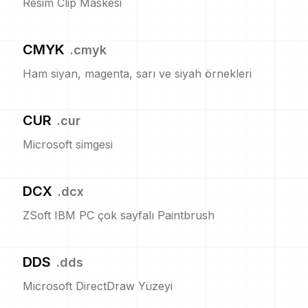
Resim Clip Maskesi
CMYK
.
cmyk
Ham siyan, magenta, sarı ve siyah örnekleri
CUR
.
cur
Microsoft simgesi
DCX
.
dcx
ZSoft IBM PC çok sayfalı Paintbrush
DDS
.
dds
Microsoft DirectDraw Yüzeyi