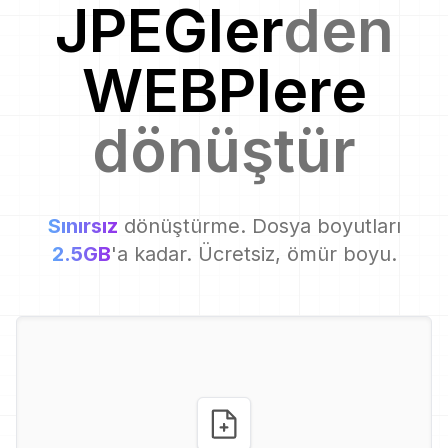
JPEG
ler
den
WEBP
lere
dönüştür
Sınırsız
dönüştürme. Dosya boyutları
2.5GB
'a kadar. Ücretsiz, ömür boyu.