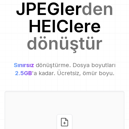
JPEG
ler
den
HEIC
lere
dönüştür
Sınırsız
dönüştürme. Dosya boyutları
2.5GB
'a kadar. Ücretsiz, ömür boyu.