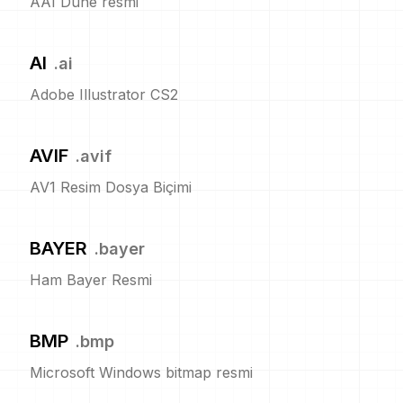
AAI Dune resmi
AI
.
ai
Adobe Illustrator CS2
AVIF
.
avif
AV1 Resim Dosya Biçimi
BAYER
.
bayer
Ham Bayer Resmi
BMP
.
bmp
Microsoft Windows bitmap resmi