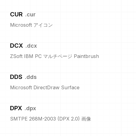
CUR
.
cur
Microsoft アイコン
DCX
.
dcx
ZSoft IBM PC マルチページ Paintbrush
DDS
.
dds
Microsoft DirectDraw Surface
DPX
.
dpx
SMTPE 268M-2003 (DPX 2.0) 画像