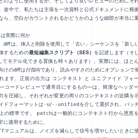
どのように使用するか、そしてより良いレビューのためにそ
。途中で、私たちは主張を一次資料と公式ドキュメントに根
なら、空白がカウントされるかどうかのような細部が本当に
」とは実際に何か
、diffは、挿入と削除を使用して「古い」シーケンスを「新し
換するための
最短編集スクリプト（SES）
を記述します（そ
してモデル化できる置換も時々あります）。実際には、ほと
けのdiffは
行指向
であり、読みやすさのためにオプションで
れます。正規の出力は
コンテキスト
と
ユニファイド
フォ
—コードレビューで通常目にするもの—は、簡潔なヘッダ
力を圧縮し、それぞれが変更の周りのコンテキストの近隣を
イドフォーマットは
/
を介して選択され、パッ
-u
--unified
上の標準です。
は一般的にコンテキスト行から恩恵
patch
牢に適用するために。
マニュアルは、ノイズを減らして信号を増やしたいときに
ff