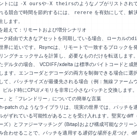
ントには
や
のようなノブがリストされ
-X ours
-X theirs
れる競合で時間を節約するには、
を有効にして、解
rerere
生します。
を超えて：リモートおよび増分シナリオ
ーク経由で大きなアセットを同期している場合、ローカルの
d
世界に近いです。Rsyncは、リモートで一致するブロックを
リングチェックサムを計算し、必要なものだけを転送します
たデルタの場合、
VCDIFF/xdelta
は標準のバイトコードと成
します。エンコーダとデコーダの両方を制御できる場合に選
して、パッチサイズが最優先される場合（例：無線ファーム
、ビルド時にCPU/メモリを非常に小さなパッチと交換します
ー」と「フレンドリー」についての簡単な言葉
ch-patch
のようなライブラリは、現実の世界では、パッチを
ルがずれている可能性があることを受け入れます。堅実なdiff
ーズ）とファジーマッチング
(
Bitap
)および構成可能なクリー
み合わせることで、パッチを適用する
適切な場所を見つけ
、d