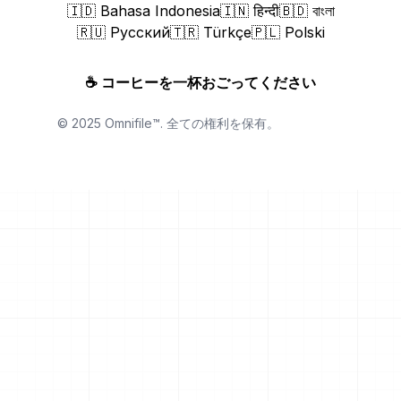
🇮🇩 Bahasa Indonesia
🇮🇳 हिन्दी
🇧🇩 বাংলা
🇷🇺 Русский
🇹🇷 Türkçe
🇵🇱 Polski
☕
コーヒーを一杯おごってください
© 2025 Omnifile™. 全ての権利を保有。