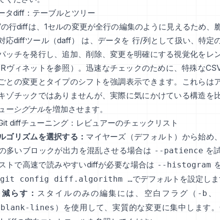
ータdiff：テーブルとツリー
TSVの行diffは、1セルの変更が全行の編集のように見えるため、
応diffツール（daff）
は、データを 行/列として扱い、特定
パッチを発行し、追加、削除、変更を明確にする視覚化をレ
Rヴィネット
を参照）。迅速なチェックのために、特殊なCS
ごとの変更とタイプのシフトを強調表示できます。これらは
キゾチックではありませんが、実際に気にかけている構造を
ューシグナル
を増加させます。
it diffチューニング：レビュアーのチェックリスト
ルゴリズムを選択する：
マイヤーズ（デフォルト）から始め
の多いブロックが出力を混乱させる場合は
を
--patience
ストで高速で読みやすいdiffが必要な場合は
--histogram
でデフォルトを設定しま
git config diff.algorithm …
を減らす：
スタイルのみの編集には、空白フラグ（
、
-b
）を使用して、実質的な変更に集中します。G
-blank-lines