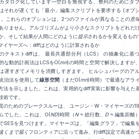
カタログ化しています—空白を無視する、整列のためにタ
はそれが遅くても「最小」編集スクリプトを要求する
(
オプ
)。これらのオプションは、2つのファイルが異なることの
意
ありません。アルゴリズムがより小さなスクリプトをどれだ
か、そして結果が人間にどのように
提示
されるかを変えるもの
らマイヤーズへ：diffはどのように計算されるか
のテキストdiffは、
最長共通部分列（LCS）
の抽象化に基
的な動的計画法はLCSをO(
mn
)の時間と空間で解決しますが
は遅すぎてメモリを消費しすぎます。
ヒルシュバーグのア
統治法を使用して
線形空間
（まだO(
mn
)時間）で最適なアラ
方法を示しました。これは、実用的なdiff実装に影響を与えた
技術です。
質のためのブレークスルーは、
ユージン・W・マイヤーズの19
ム
でした。これは、O(
ND
)時間（
N
≈ 総行数、
D
≈ 編集距離
でSESを見つけます。マイヤーズは、「編集グラフ」で編集
遠くまで届く
フロンティアに沿って進み、行diff設定で高速か