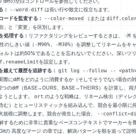
U diffの空白コントロール
を参照してください。
る：
は長い行や散文に役立ちます。
--word-diff
コードを監査する：
（または
--color-moved
diff.colo
動」と「変更」を区別します。
を処理する：
リファクタリングをレビューするときは、
-M
性のしきい値（
、
）を調整してリネームをキ
-M90%
-M30%
ォルトは約50%であることを忘れないでください。深いツ
を設定します。
f.renameLimit
を越えて履歴を追跡する：
git log --follow -- <path
実際にdiffをどのように消費するか（そしてそうでない場合の
つのdiff（BASE→OURS、BASE→THEIRS）を計算し、両
ようとします。
のような戦略は、リネーム検出（ディレ
ort
含む）とヒューリスティックを組み込んで、競合を最小限に
大規模に調整します。競合が発生した場合、
--conflict=d
解するために非常に貴重な
ベース
コンテキストでマーカーを
Gitの
高度なマージ
の章では、解決パターンを順を追って説明し