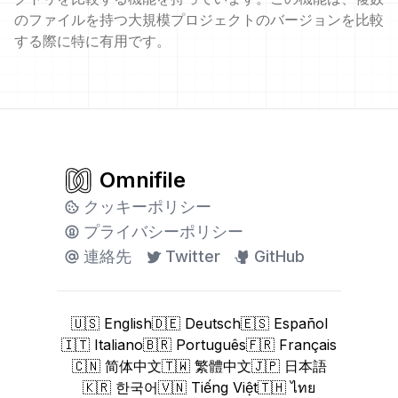
のファイルを持つ大規模プロジェクトのバージョンを比較
する際に特に有用です。
Omnifile
クッキーポリシー
プライバシーポリシー
連絡先
Twitter
GitHub
🇺🇸 English
🇩🇪 Deutsch
🇪🇸 Español
🇮🇹 Italiano
🇧🇷 Português
🇫🇷 Français
🇨🇳 简体中文
🇹🇼 繁體中文
🇯🇵 日本語
🇰🇷 한국어
🇻🇳 Tiếng Việt
🇹🇭 ไทย