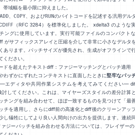
、帯域幅を最小限に抑えました。
、
、および
のバイトコードを記述する汎用デル
ADD
COPY
RUN
CDIFF（RFC 3284）
を標準化しました。
xdelta3
のような
チングに使用しています。実行可能ファイルのコンパクト
ff
がサフィックスアレイと圧縮を介して非常に小さなデルタ
くあります。パッチサイズが優先され、生成がオフラインで
てください。
ードを超えたテキストdiff：ファジーマッチングとパッチ適用
やわずかにずれたコンテキストに直面したときに
堅牢なパッ
—エディタや共同作業システムを考えてみてください—
d
検討してください。これは、マイヤーズスタイルの差分計算
ッチングを組み合わせて、ほぼ一致するものを見つけて「最
ッチを適用し、さらにdiff前の高速化とdiff後のクリーンアッ
少し犠牲にしてより良い人間向けの出力を提供します。連続
fとファジーパッチを組み合わせる方法については、フレイザーの
てください。