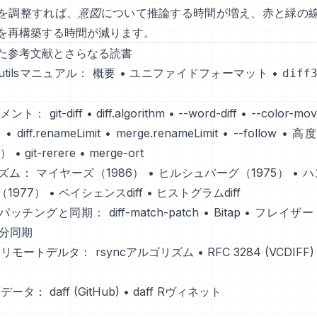
を調整すれば、
意図
について推論する時間が増え、赤と緑の
を再構築する時間が減ります。
た参考文献とさらなる読書
ffutilsマニュアル：
概要
•
ユニファイドフォーマット
•
diff
ュメント：
git-diff
•
diff.algorithm
•
--word-diff
•
--color-mo
出
•
diff.renameLimit
•
merge.renameLimit
•
--follow
•
高度
t）
•
git-rerere
•
merge-ort
ズム：
マイヤーズ（1986）
•
ヒルシュバーグ（1975）
•
ハ
1977）
•
ペイシェンスdiff
•
ヒストグラムdiff
パッチングと同期：
diff-match-patch
•
Bitap
•
フレイザー（
分同期
/リモートデルタ：
rsyncアルゴリズム
•
RFC 3284 (VCDIFF)
/データ：
daff (GitHub)
•
daff Rヴィネット