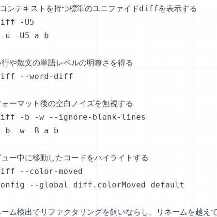
のコンテキストを持つ標準のユニファイドdiffを表示する

iff -U5

-u -U5 a b

長い行や散文の単語レベルの明瞭さを得る

iff --word-diff

再フォーマット後の空白ノイズを無視する

iff -b -w --ignore-blank-lines

-b -w -B a b

レビュー中に移動したコードをハイライトする

iff --color-moved

onfig --global diff.colorMoved default

リネーム検出でリファクタリングを飼いならし、リネームを越えて