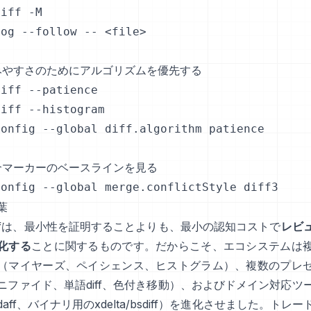
iff -M

og --follow -- <file>

読みやすさのためにアルゴリズムを優先する

iff --patience

iff --histogram

onfig --global diff.algorithm patience

競合マーカーのベースラインを見る

config --global merge.conflictStyle diff3
葉
iffは、最小性を証明することよりも、最小の認知コストで
レビ
化する
ことに関するものです。だからこそ、エコシステムは
（マイヤーズ、ペイシェンス、ヒストグラム）、複数のプレ
ニファイド、単語diff、色付き移動）、およびドメイン対応ツ
aff、バイナリ用のxdelta/bsdiff）を進化させました。トレ