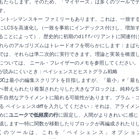
もたらします。そのため、「マイヤーズ」は多くのツールで
す。
ハント-シマンスキー
ファミリーもあります。これは、一致す
にLCSを高速化し（一致を事前にインデックス付けし、増加
ることによって）、歴史的に初期の
バリアントに関連付
diff
れらのアルゴリズムはトレードオフを明らかにします：まば
では、それらは準二次的に実行できます。理論と実装を橋渡
については、
ニール・フレイザーのメモ
を参照してください。
が読みにくいとき：ペイシェンスとヒストグラム戦略
ズ
は最小の編集スクリプトを目指しますが、「最小」≠「最
べ替えられたり複製されたりした大きなブロックは、純粋なS
不自然なアライメントに陥れる可能性があります。ブラム・
る
ペイシェンスdiff
を入力してください：それは、アライメ
めに
ユニークで低頻度の行
に固定し、人間がよりきれいに感じるd
成します—特に関数が移動したりブロックが再編成されたり
くのツールは、これを「ペイシェンス」オプショ