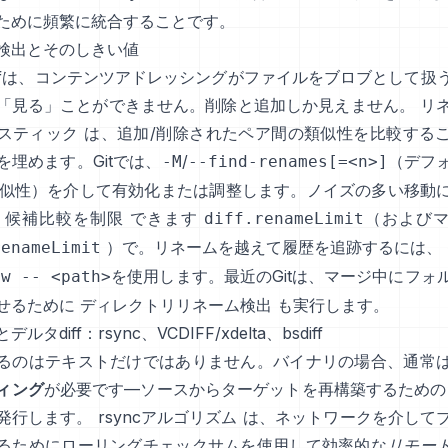
ために頻繁に統合することです。
検出とそのしきい値
iffは、コンテンツアドレッシングがファイルをブロブとして扱
「見る」ことができません。削除と追加しか見えません。
リ
スティック
は、追加/削除されたペア間の類似性を比較する
を埋めます。Gitでは、
/
（デフ
-M
--find-renames[=<n>]
類似性）を介して有効化または調整します。ノイズの多い移動
候補比較を制限
できます
（および
diff.renameLimit
）で。リネームを越えて履歴を追跡するには、
renameLimit
を使用します。最近のGitは、マージ中にフォ
ow -- <path>
せるために
ディレクトリリネーム検出
も実行します。
ルタdiff：rsync、VCDIFF/xdelta、bsdiff
るのはテキストだけではありません。バイナリの場合、通常
ィング
が必要です—ソースからターゲットを再構築するための
発行します。
rsyncアルゴリズム
は、ネットワークを介して
るためにローリングチェックサムを使用して効率的な
リモー