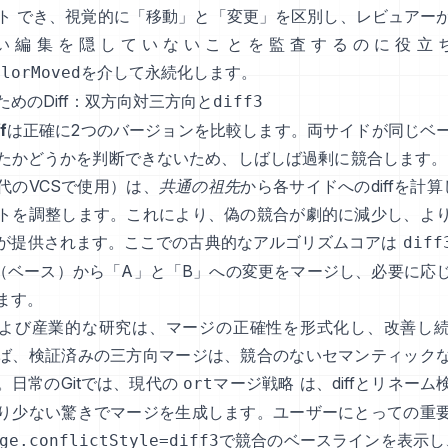
ト
でき、視覚的に「移動」と「変更」を区別し、レビュアー
い編集を隠していないことを監査するのに役立
を介して永続化します。
olorMoved
ためのDiff：双方向対三方向と
diff3
f
は正確に2つのバージョンを比較します。両サイドが同じベ
たかどうかを判断できないため、しばしば過剰に競合します。
代のVCSで使用）は、
共通の祖先
から各サイドへのdiffを計算
トを調整します。これにより、偽の競合が劇的に減少し、よ
が提供されます。ここでの古典的なアルゴリズムコアは
diff
（ベース）から「A」と「B」への変更をマージし、必要に応
ます。
よび産業的な研究は、マージの正確性を形式化し、改善し
ば、検証済みの三方向マージは、競合のないセマンティック
。日常のGitでは、現代の
マージ戦略
は、diffとリネー
ort
り少ない驚きでマージを生成します。ユーザーにとっての重
で競合のベースラインを表示し、d
ge.conflictStyle=diff3