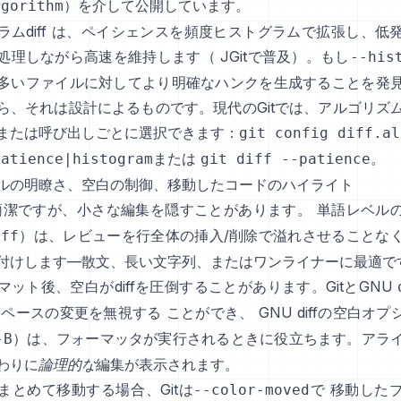
）を介して公開しています。
lgorithm
ムdiff
は、ペイシェンスを頻度ヒストグラムで拡張し、低
処理しながら高速を維持します（
JGit
で普及）。もし
--his
多いファイルに対してより明確なハンクを生成することを発
ら、それは設計によるものです。現代のGitでは、アルゴリズ
または呼び出しごとに選択できます：
git config diff.al
または
。
patience|histogram
git diff --patience
ルの明瞭さ、空白の制御、移動したコードのハイライト
fは簡潔ですが、小さな編集を隠すことがあります。
単語レベルのd
）は、レビューを行全体の挿入/削除で溢れさせることな
iff
付けします—散文、長い文字列、またはワンライナーに最適で
マット後、空白がdiffを圧倒することがあります。GitとGNU
スペースの変更を無視する
ことができ、
GNU diffの空白オ
）は、フォーマッタが実行されるときに役立ちます。アラ
-B
わりに
論理的な
編集が表示されます。
まとめて移動する場合、Gitは
で
移動した
--color-moved