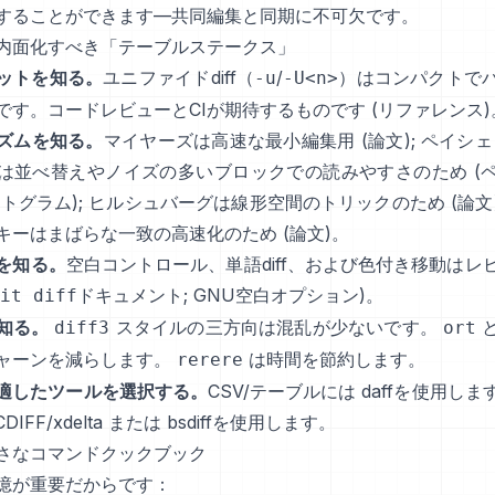
することができます—共同編集と同期に不可欠です。
内面化すべき「テーブルステークス」
ットを知る。
ユニファイドdiff（
/
）はコンパクトで
-u
-U<n>
です。コードレビューとCIが期待するものです
(
リファレンス
ズムを知る。
マイヤーズは高速な最小編集用
(
論文
); ペイシ
は並べ替えやノイズの多いブロックでの読みやすさのため
(
ストグラム
); ヒルシュバーグは線形空間のトリックのため
(
論文
キーはまばらな一致の高速化のため
(
論文
)。
を知る。
空白コントロール、単語diff、および色付き移動はレ
ドキュメント
;
GNU空白オプション
)。
it diff
知る。
スタイルの三方向は混乱が少ないです。
diff3
ort
ャーンを減らします。
は時間を節約します。
rerere
適したツールを選択する。
CSV/テーブルには
daff
を使用しま
CDIFF/xdelta
または
bsdiff
を使用します。
さなコマンドクックブック
憶が重要だからです：