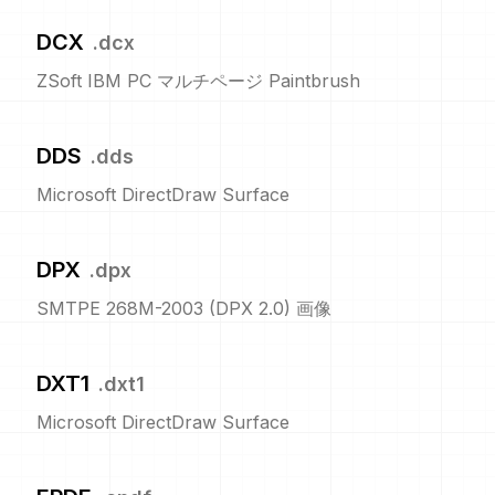
DCX
.
dcx
ZSoft IBM PC マルチページ Paintbrush
DDS
.
dds
Microsoft DirectDraw Surface
DPX
.
dpx
SMTPE 268M-2003 (DPX 2.0) 画像
DXT1
.
dxt1
Microsoft DirectDraw Surface