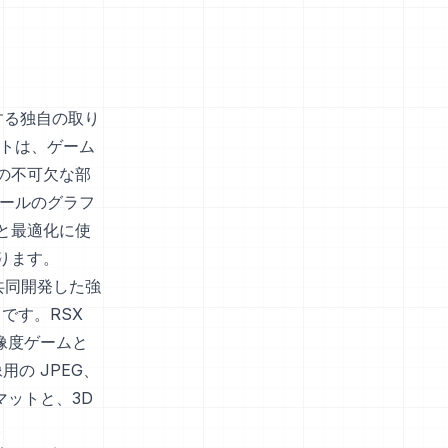
対する独自の取り
ットは、ゲーム
の不可欠な部
ソールのグラフ
と最適化に使
ります。
が共同開発した強
) です。RSX
解像度ゲームと
用の JPEG、
マットと、3D
。