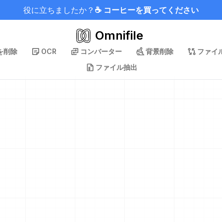
役に立ちましたか？
☕ コーヒーを買ってください
Omnifile
を削除
OCR
コンバーター
背景削除
ファイ
ファイル抽出