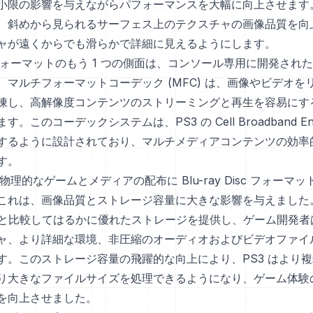
小限の影響を与えながらパフォーマンスを大幅に向上させます
、斜めから見られるサーフェス上のテクスチャの画像品質を向
ャが遠くからでも滑らかで詳細に見えるようにします。
像フォーマットのもう 1 つの側面は、コンソール専用に開発され
、マルチフォーマットコーデック (MFC) は、画像やビデオを
凍し、高解像度コンテンツのストリーミングと再生を容易にす
。このコーデックシステムは、PS3 の Cell Broadband En
するように設計されており、マルチメディアコンテンツの効率
す。
、物理的なゲームとメディアの配布に Blu-ray Disc フォーマ
これは、画像品質とストレージ容量に大きな影響を与えました。Bl
DVD と比較してはるかに優れたストレージを提供し、ゲーム開発
ャ、より詳細な環境、非圧縮のオーディオおよびビデオファイ
す。このストレージ容量の飛躍的な向上により、PS3 はより
り大きなファイルサイズを処理できるようになり、ゲーム体験
を向上させました。