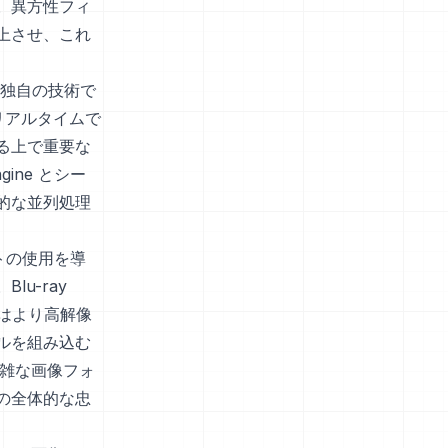
。異方性フィ
上させ、これ
た独自の技術で
リアルタイムで
る上で重要な
gine とシー
的な並列処理
ットの使用を導
u-ray
者はより高解像
ルを組み込む
複雑な画像フォ
の全体的な忠