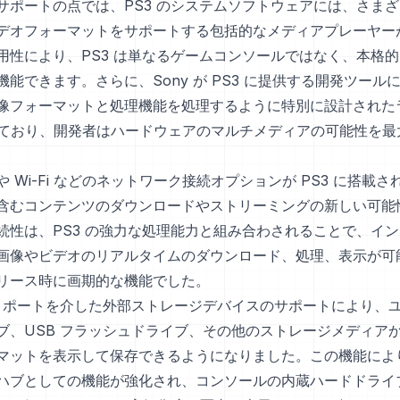
サポートの点では、PS3 のシステムソフトウェアには、さま
デオフォーマットをサポートする包括的なメディアプレーヤー
用性により、PS3 は単なるゲームコンソールではなく、本格
能できます。さらに、Sony が PS3 に提供する開発ツール
像フォーマットと処理機能を処理するように特別に設計された
まれており、開発者はハードウェアのマルチメディアの可能性を
 Wi-Fi などのネットワーク接続オプションが PS3 に搭載
含むコンテンツのダウンロードやストリーミングの新しい可能
続性は、PS3 の強力な処理能力と組み合わされることで、イ
画像やビデオのリアルタイムのダウンロード、処理、表示が可
リース時に画期的な機能でした。
B ポートを介した外部ストレージデバイスのサポートにより、
ブ、USB フラッシュドライブ、その他のストレージメディア
マットを表示して保存できるようになりました。この機能により
ハブとしての機能が強化され、コンソールの内蔵ハードドライブや 