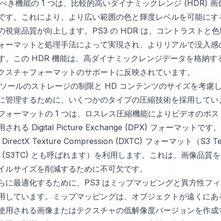
すべき機能の 1 つは、比較的高いダイナミックレンジ (HDR) 
です。これにより、より広い範囲の色と輝度レベルを可能にす
の視覚品質が向上します。PS3 の HDR は、コントラストと
ォーマットと処理手法によって実現され、よりリアルで没入感
す。この HDR 機能は、高ダイナミックレンジデータを格納す
クスチャフォーマットのサポートに反映されています。
コンソールのストレージの制限と HD コンテンツのサイズを考慮
に管理するために、いくつかのタイプの圧縮技術を採用してい
フォーマットの 1 つは、ロスレス圧縮機能によりビデオのポ
れる Digital Picture Exchange (DPX) フォーマット
irectX Texture Compression (DXTC) フォーマット（S3 Te
sion (S3TC) とも呼ばれます）を利用します。これは、画像品
イルサイズを削減するために不可欠です。
らに最適化するために、PS3 はミップマッピングと異方性フ
用しています。ミップマッピングは、オブジェクトが遠くにあ
使用される画像またはテクスチャの低解像度バージョンを作成