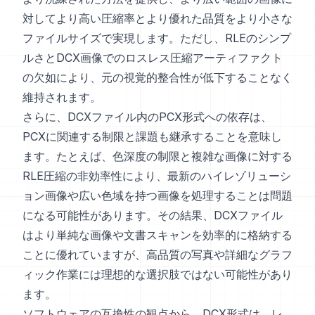
対してより高い圧縮率とより優れた品質をより小さな
ファイルサイズで実現します。ただし、RLEのシンプ
ルさとDCX画像でのロスレス圧縮アーティファクト
の欠如により、元の視覚的整合性が低下することなく
維持されます。
さらに、DCXファイル内のPCX形式への依存は、
PCXに関連する制限と課題も継承することを意味し
ます。たとえば、色深度の制限と複雑な画像に対する
RLE圧縮の非効率性により、最新のハイレゾリューシ
ョン画像や広い色域を持つ画像を処理することは問題
になる可能性があります。その結果、DCXファイル
はより単純な画像や文書スキャンを効率的に格納する
ことに優れていますが、高品質の写真や詳細なグラフ
ィック作業には理想的な選択肢ではない可能性があり
ます。
ソフトウェアの互換性の観点から、DCX形式は、レ