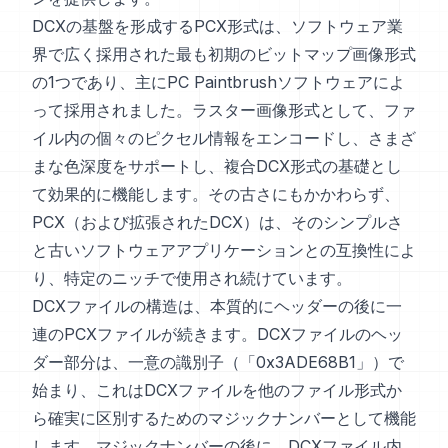
DCXの基盤を形成するPCX形式は、ソフトウェア業
界で広く採用された最も初期のビットマップ画像形式
の1つであり、主にPC Paintbrushソフトウェアによ
って採用されました。ラスター画像形式として、ファ
イル内の個々のピクセル情報をエンコードし、さまざ
まな色深度をサポートし、複合DCX形式の基礎とし
て効果的に機能します。その古さにもかかわらず、
PCX（および拡張されたDCX）は、そのシンプルさ
と古いソフトウェアアプリケーションとの互換性によ
り、特定のニッチで使用され続けています。
DCXファイルの構造は、本質的にヘッダーの後に一
連のPCXファイルが続きます。DCXファイルのヘッ
ダー部分は、一意の識別子（「0x3ADE68B1」）で
始まり、これはDCXファイルを他のファイル形式か
ら確実に区別するためのマジックナンバーとして機能
します。マジックナンバーの後に、DCXファイル内