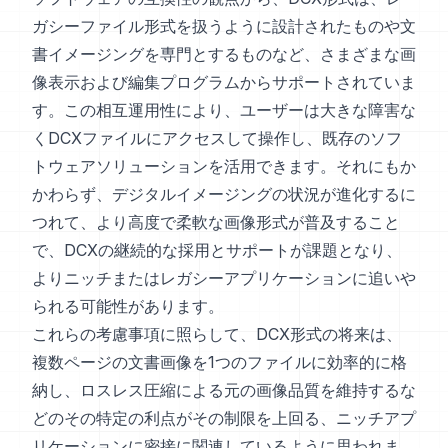
ガシーファイル形式を扱うように設計されたものや文
書イメージングを専門とするものなど、さまざまな画
像表示および編集プログラムからサポートされていま
す。この相互運用性により、ユーザーは大きな障害な
くDCXファイルにアクセスして操作し、既存のソフ
トウェアソリューションを活用できます。それにもか
かわらず、デジタルイメージングの状況が進化するに
つれて、より高度で柔軟な画像形式が普及すること
で、DCXの継続的な採用とサポートが課題となり、
よりニッチまたはレガシーアプリケーションに追いや
られる可能性があります。
これらの考慮事項に照らして、DCX形式の将来は、
複数ページの文書画像を1つのファイルに効率的に格
納し、ロスレス圧縮による元の画像品質を維持するな
どのその特定の利点がその制限を上回る、ニッチアプ
リケーションに密接に関連しているように思われま