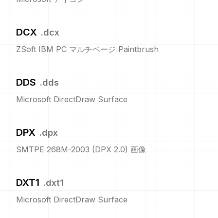
DCX
.
dcx
ZSoft IBM PC マルチページ Paintbrush
DDS
.
dds
Microsoft DirectDraw Surface
DPX
.
dpx
SMTPE 268M-2003 (DPX 2.0) 画像
DXT1
.
dxt1
Microsoft DirectDraw Surface