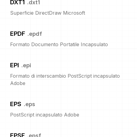
DXT1
.
dxt1
Superficie DirectDraw Microsoft
EPDF
.
epdf
Formato Documento Portatile Incapsulato
EPI
.
epi
Formato di interscambio PostScript incapsulato
Adobe
EPS
.
eps
PostScript incapsulato Adobe
EPSF
.
epsf