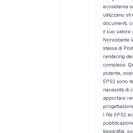
ecosistema s
utilizzano str
documenti, co
il suo valore 
Nonostante le
stessa di Pos
rendering dei
complessi. Q
potente, sopra
EPS2 sono tec
necessità di
apportare rev
progettazione
I file EPS2 e
pubblicazione
tipografia, su