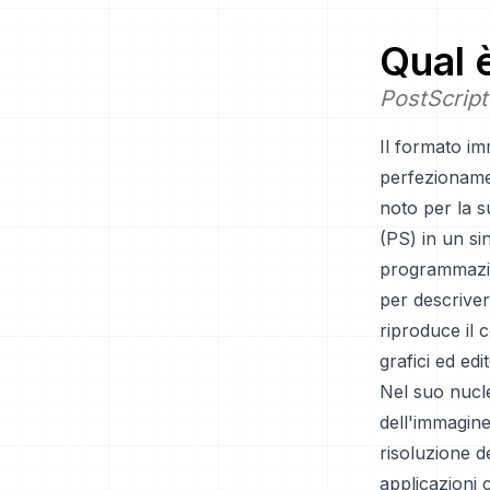
Qual 
PostScript
Il formato i
perfezioname
noto per la s
(PS) in un si
programmazio
per descrive
riproduce il 
grafici ed ed
Nel suo nucl
dell'immagine
risoluzione 
applicazioni 