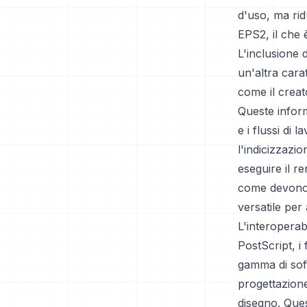
d'uso, ma rid
EPS2, il che 
L'inclusione
un'altra cara
come il creato
Queste inform
e i flussi di
l'indicizzazio
eseguire il r
come devono 
versatile per
L'interoperab
PostScript, i
gamma di soft
progettazione
disegno. Ques