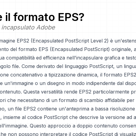
è il formato
EPS
?
 incapsulato Adobe
mmagine EPS2 (Encapsulated PostScript Level 2) è un'esten
nto del formato EPS (Encapsulated PostScript) originale,
ua compatibilità ed efficienza nell'incapsulare grafica e tes
ngolo file. Come derivato del linguaggio PostScript, un lingu
ne concatenativo a tipizzazione dinamica, il formato EPS2
re un'immagine o un disegno in modo indipendente dal dispo
contenuto. Questa versatilità rende EPS2 particolarmente p
itori che necessitano di un formato di scambio affidabile per 
eo, un file EPS2 contiene un'anteprima a bassa risoluzione
, insieme al codice PostScript che descrive la versione ad a
dell'immagine. Questo approccio a doppio contenuto consent
che non possono interpretare il codice PostScript di visuali