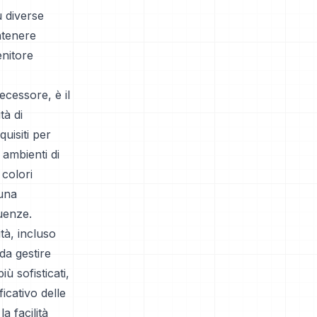
u diverse
ntenere
enitore
ecessore, è il
tà di
uisiti per
 ambienti di
 colori
 una
uenze.
tà, incluso
da gestire
ù sofisticati,
icativo delle
a facilità