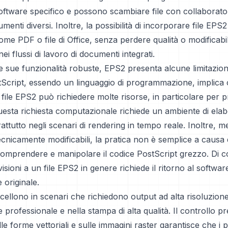
oftware specifico e possono scambiare file con collaborato
umenti diversi. Inoltre, la possibilità di incorporare file EPS2 
me PDF o file di Office, senza perdere qualità o modificabili
nei flussi di lavoro di documenti integrati.
 sue funzionalità robuste, EPS2 presenta alcune limitazion
tScript, essendo un linguaggio di programmazione, implica c
 file EPS2 può richiedere molte risorse, in particolare per p
uesta richiesta computazionale richiede un ambiente di ela
ttutto negli scenari di rendering in tempo reale. Inoltre, men
nicamente modificabili, la pratica non è semplice a causa 
 comprendere e manipolare il codice PostScript grezzo. Di 
isioni a un file EPS2 in genere richiede il ritorno al software
 originale.
ccellono in scenari che richiedono output ad alta risoluzion
 professionale e nella stampa di alta qualità. Il controllo pr
lle forme vettoriali e sulle immagini raster garantisce che i p