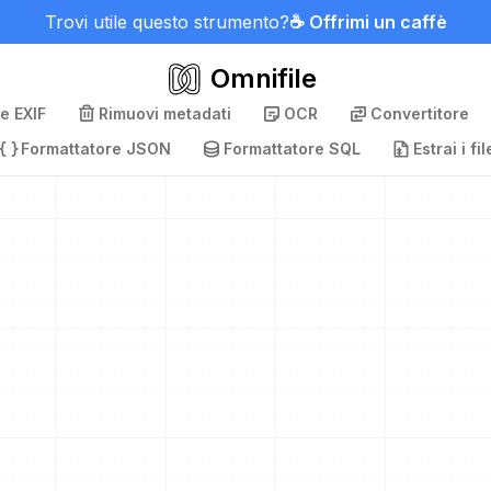
Trovi utile questo strumento?
☕ Offrimi un caffè
Omnifile
e EXIF
Rimuovi metadati
OCR
Convertitore
Formattatore JSON
Formattatore SQL
Estrai i fil