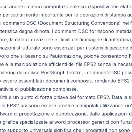
uce anche il carico computazionale sui dispositivi che elabo
è particolarmente importante per le operazioni di stampa a
 di commenti DSC (Document Structuring Conventions) nei f
tteristica degna di nota. I commenti DSC forniscono metadati 
re, la data di creazione e i limiti dell'immagine di anteprima, t
azioni strutturate sono essenziali per i sistemi di gestione
 lavoro che si basano sull'automazione, poiché consentono l'a
ne e la manipolazione efficienti dei file EPS2 senza la necess
endering del codice PostScript. Inoltre, i commenti DSC pos
essere assemblati i documenti compositi, rendendo EPS2
 attività di pubblicazione complesse.
ilità è un punto di forza chiave del formato EPS2. Data la s
 file EPS2 possono essere creati e manipolati utilizzando u
ware di progettazione e pubblicazione, dalle applicazioni d
 grafica specializzate ai word processor generici con funzio
to supporto universale significa che i progettisti non sono 