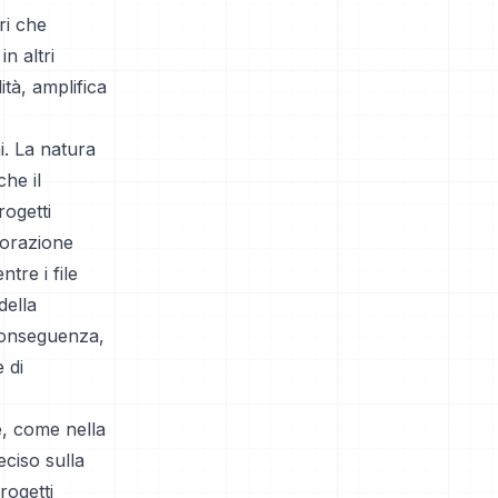
ri che
in altri
tà, amplifica
i. La natura
he il
rogetti
borazione
tre i file
della
conseguenza,
 di
e, come nella
eciso sulla
rogetti