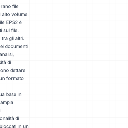
rano file
d alto volume.
ile EPS2 è
sul file,
ra gli altri.
 dei documenti
nalisi,
ità di
sono dettare
 un formato
ua base in
n'ampia
i
nalità di
bloccati in un