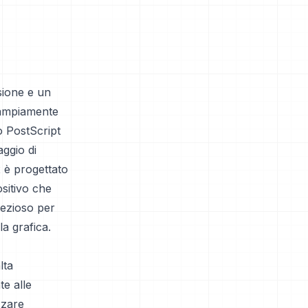
sione e un
 ampiamente
to PostScript
aggio di
 è progettato
sitivo che
rezioso per
la grafica.
lta
e alle
zzare