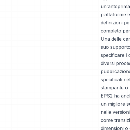
un'anteprima 
piattaforme e
definizioni p
completo per 
Una delle car
suo supporto 
specificare i
diversi proce
pubblicazione
specificati ne
stampante o v
EPS2 ha anche
un migliore s
nelle versioni
come transizio
dimensioni o d