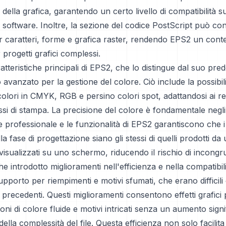
della grafica, garantendo un certo livello di compatibilità s
 software. Inoltre, la sezione del codice PostScript può co
er caratteri, forme e grafica raster, rendendo EPS2 un cont
progetti grafici complessi.
atteristiche principali di EPS2, che lo distingue dal suo pred
avanzato per la gestione del colore. Ciò include la possibili
 colori in CMYK, RGB e persino colori spot, adattandosi ai req
ssi di stampa. La precisione del colore è fondamentale negli
 professionale e le funzionalità di EPS2 garantiscono che i
lla fase di progettazione siano gli stessi di quelli prodotti da
isualizzati su uno schermo, riducendo il rischio di incongr
 introdotto miglioramenti nell'efficienza e nella compatibili
upporto per riempimenti e motivi sfumati, che erano difficili 
 precedenti. Questi miglioramenti consentono effetti grafici pi
ni di colore fluide e motivi intricati senza un aumento signif
ella complessità del file. Questa efficienza non solo facilita l