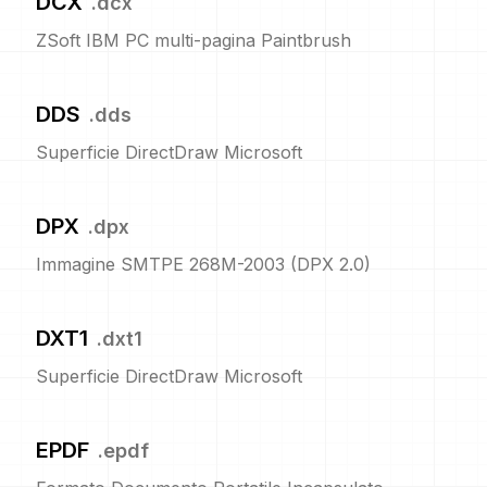
DCX
.
dcx
ZSoft IBM PC multi-pagina Paintbrush
DDS
.
dds
Superficie DirectDraw Microsoft
DPX
.
dpx
Immagine SMTPE 268M-2003 (DPX 2.0)
DXT1
.
dxt1
Superficie DirectDraw Microsoft
EPDF
.
epdf