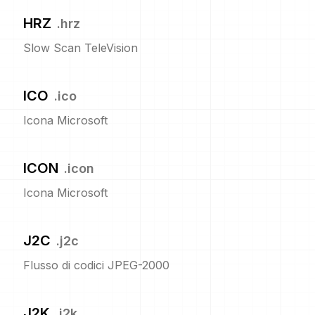
HRZ
.
hrz
Slow Scan TeleVision
ICO
.
ico
Icona Microsoft
ICON
.
icon
Icona Microsoft
J2C
.
j2c
Flusso di codici JPEG-2000
J2K
.
j2k