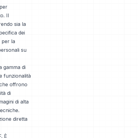
 per
o. Il
rendo sia la
ecifica dei
 per la
personali su
ia gamma di
e funzionalità
 che offrono
tà di
agini di alta
tecniche.
ione diretta
. È