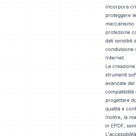
Incorpora crit
proteggere le
meccanismo di 
protezione co
dati sensibil
condivisione 
Internet.
La creazione
strumenti sof
avanzate del 
compatibilità 
progettare do
qualità e con
Inoltre, la m
in EPDF, sem
L'accessibili