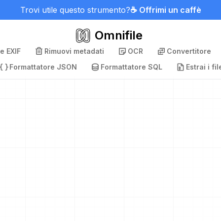
Trovi utile questo strumento?
☕ Offrimi un caffè
Omnifile
e EXIF
Rimuovi metadati
OCR
Convertitore
Formattatore JSON
Formattatore SQL
Estrai i fil