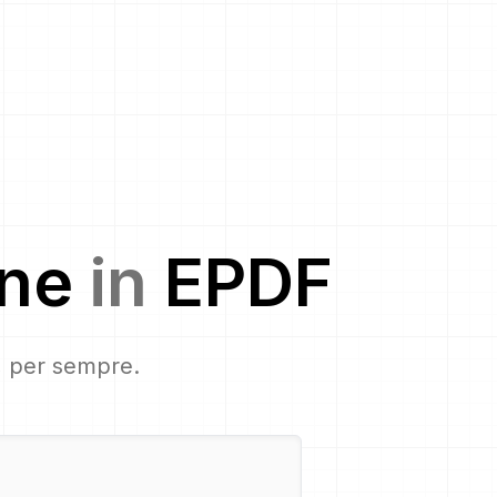
ine
in
EPDF
s, per sempre.