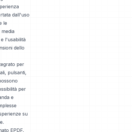
sperienza
rtata dall'uso
e le
i media
 l'usabilità
sioni dello
ntegrato per
li, pulsanti,
 possono
ssibilità per
manda e
omplesse
esperienze su
e.
rmato EPDF.