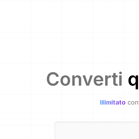
Converti
q
Illimitato
conv