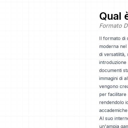
Qual 
Formato D
Il formato d
moderna nel r
di versatilità
introduzione h
documenti sta
immagini di al
vengono creat
per facilitar
rendendolo id
accademiche e 
Al suo inter
un'ampia gamm