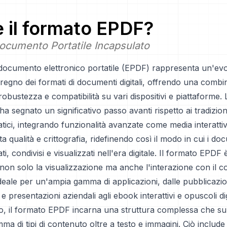
è il formato
EPDF
?
ocumento Portatile Incapsulato
i documento elettronico portatile (EPDF) rappresenta un'ev
egno dei formati di documenti digitali, offrendo una combi
, robustezza e compatibilità su vari dispositivi e piattaforme.
a segnato un significativo passo avanti rispetto ai tradiziona
tici, integrando funzionalità avanzate come media interattivi
ta qualità e crittografia, ridefinendo così il modo in cui i do
i, condivisi e visualizzati nell'era digitale. Il formato EPDF
e non solo la visualizzazione ma anche l'interazione con il 
eale per un'ampia gamma di applicazioni, dalle pubblicazio
presentazioni aziendali agli ebook interattivi e opuscoli digi
no, il formato EPDF incarna una struttura complessa che s
a di tipi di contenuto oltre a testo e immagini. Ciò include