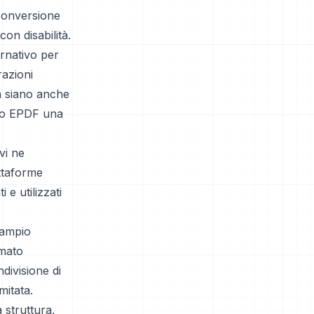
 conversione
con disabilità.
ernativo per
razioni
a siano anche
endo EPDF una
vi ne
ttaforme
e utilizzati
 ampio
rmato
ndivisione di
mitata.
 struttura,