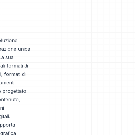
oluzione
nazione unica
 La sua
li formati di
, formati di
cumenti
 è progettato
contenuto,
ni
tali.
upporta
 grafica