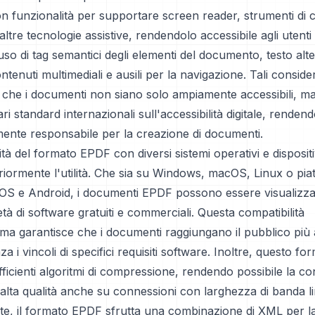
n funzionalità per supportare screen reader, strumenti di
ltre tecnologie assistive, rendendolo accessibile agli utenti 
'uso di tag semantici degli elementi del documento, testo alt
ntenuti multimediali e ausili per la navigazione. Tali conside
 che i documenti non siano solo ampiamente accessibili, m
ri standard internazionali sull'accessibilità digitale, rend
mente responsabile per la creazione di documenti.
ità del formato EPDF con diversi sistemi operativi e dispositi
iormente l'utilità. Che sia su Windows, macOS, Linux o pia
OS e Android, i documenti EPDF possono essere visualizzati 
tà di software gratuiti e commerciali. Questa compatibilità
rma garantisce che i documenti raggiungano il pubblico più
za i vincoli di specifici requisiti software. Inoltre, questo fo
efficienti algoritmi di compressione, rendendo possibile la co
alta qualità anche su connessioni con larghezza di banda li
nte, il formato EPDF sfrutta una combinazione di XML per la