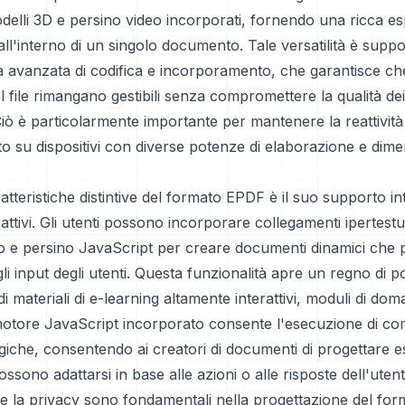
odelli 3D e persino video incorporati, fornendo una ricca e
all'interno di un singolo documento. Tale versatilità è suppo
a avanzata di codifica e incorporamento, che garantisce ch
l file rimangano gestibili senza compromettere la qualità de
Ciò è particolarmente importante per mantenere la reattività e
 su dispositivi con diverse potenze di elaborazione e dimen
atteristiche distintive del formato EPDF è il suo supporto i
attivi. Gli utenti possono incorporare collegamenti ipertestua
 e persino JavaScript per creare documenti dinamici che
li input degli utenti. Questa funzionalità apre un regno di po
di materiali di e-learning altamente interattivi, moduli di do
 motore JavaScript incorporato consente l'esecuzione di c
giche, consentendo ai creatori di documenti di progettare 
ssono adattarsi in base alle azioni o alle risposte dell'utent
 e la privacy sono fondamentali nella progettazione del fo