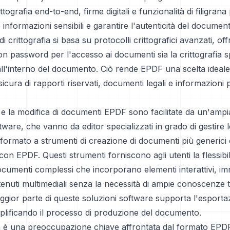
tografia end-to-end, firme digitali e funzionalità di filigrana
 informazioni sensibili e garantire l'autenticità del document
crittografia si basa su protocolli crittografici avanzati, off
n password per l'accesso ai documenti sia la crittografia sp
i all'interno del documento. Ciò rende EPDF una scelta ideale
sicura di rapporti riservati, documenti legali e informazioni 
 e la modifica di documenti EPDF sono facilitate da un'amp
tware, che vanno da editor specializzati in grado di gestire l
formato a strumenti di creazione di documenti più generici
con EPDF. Questi strumenti forniscono agli utenti la flessibili
cumenti complessi che incorporano elementi interattivi, imm
tenuti multimediali senza la necessità di ampie conoscenze 
aggior parte di queste soluzioni software supporta l'esportaz
plificando il processo di produzione del documento.
tà è una preoccupazione chiave affrontata dal formato EPDF