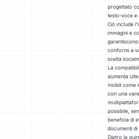
progettato co
testo-voce e a
Ciò include l
immagini e co
garantiscono
conformi a va
scelta social
La compatibil
aumenta ulter
mobili come i
con una varie
multipiattafo
possibile, sen
beneficia di 
documenti di 
Dietro le qui