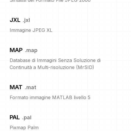
Sintassi del Formato File JPEG-2000
JXL
.
jxl
Immagine JPEG XL
MAP
.
map
Database di Immagini Senza Soluzione di
Continuità a Multi-risoluzione (MrSID)
MAT
.
mat
Formato immagine MATLAB livello 5
PAL
.
pal
Pixmap Palm